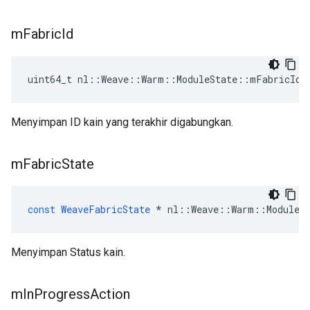
m
Fabric
Id
uint64_t nl::Weave::Warm::ModuleState::mFabricId
Menyimpan ID kain yang terakhir digabungkan.
m
Fabric
State
const
WeaveFabricState
*
nl
::
Weave
::
Warm
::
ModuleS
Menyimpan Status kain.
m
In
Progress
Action