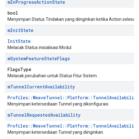
m
In
Progress
Action
State
bool
Menyimpan Status Tindakan yang diinginkan ketika Action selesai.
m
Init
State
InitState
Melacak Status inisialisasi Modul.
m
System
Feature
State
Flags
FlagsType
Melacak perubahan untuk Status Fitur Sistem.
m
Tunnel
Current
Availability
Profiles::WeaveTunnel::Platform::TunnelAvailabilit
Menyimpan ketersediaan Tunnel yang dikonfigurasi.
m
Tunnel
Requested
Availability
Profiles::WeaveTunnel::Platform::TunnelAvailabilit
Menyimpan ketersediaan Tunnel yang diinginkan.