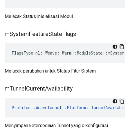
Melacak Status inisialisasi Modul.
m
System
Feature
State
Flags
FlagsType nl::Weave::Warm::ModuleState::mSystemFe
Melacak perubahan untuk Status Fitur Sistem.
m
Tunnel
Current
Availability
Profiles::WeaveTunnel::Platform::TunnelAvailabili
Menyimpan ketersediaan Tunnel yang dikonfigurasi.