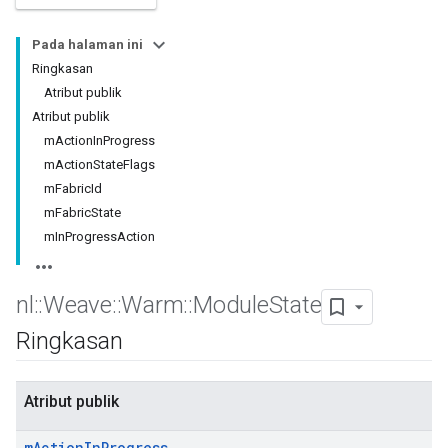
Pada halaman ini
Ringkasan
Atribut publik
Atribut publik
mActionInProgress
mActionStateFlags
mFabricId
mFabricState
mInProgressAction
nl
::
Weave
::
Warm
::
Module
State
Ringkasan
Atribut publik
m
Action
In
Progress