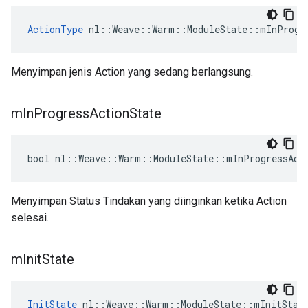
ActionType
 nl::Weave::Warm::ModuleState::mInProgr
Menyimpan jenis Action yang sedang berlangsung.
m
In
Progress
Action
State
bool nl::Weave::Warm::ModuleState::mInProgressAct
Menyimpan Status Tindakan yang diinginkan ketika Action
selesai.
m
Init
State
InitState
 nl::Weave::Warm::ModuleState::mInitStat