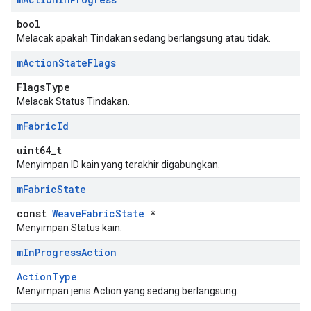
bool
Melacak apakah Tindakan sedang berlangsung atau tidak.
m
Action
State
Flags
FlagsType
Melacak Status Tindakan.
m
Fabric
Id
uint64_t
Menyimpan ID kain yang terakhir digabungkan.
m
Fabric
State
const
WeaveFabricState
*
Menyimpan Status kain.
m
In
Progress
Action
ActionType
Menyimpan jenis Action yang sedang berlangsung.