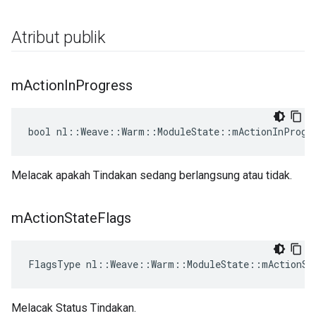
Atribut publik
m
Action
In
Progress
bool nl::Weave::Warm::ModuleState::mActionInProgr
Melacak apakah Tindakan sedang berlangsung atau tidak.
m
Action
State
Flags
FlagsType nl::Weave::Warm::ModuleState::mActionSt
Melacak Status Tindakan.