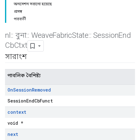
অনসেশন সরানো হয়েছে
প্রসঙ্গ
পরবর্তী
nl
::
বুনা
::
Weave
Fabric
State
::
Session
End
Cb
Ctxt
সারাংশ
পাবলিক বৈশিষ্ট্য
On
Session
Removed
SessionEndCbFunct
context
void *
next