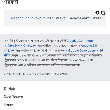
পরবর্তী
SessionEndCbCtxt
 * nl::Weave::WeaveFabricState::Se
অন্য কিছু উল্লেখ করা না থাকলে, এই পৃষ্ঠার কন্টেন্ট
Creative Commons
অ্যাট্রিবিউশন 4.0 লাইসেন্স
-এর অধীনে এবং কোডের স্যাম্পেল
Apache 2.0
লাইসেন্স
-এর অধীনে লাইসেন্স প্রাপ্ত। আরও জানতে,
Google Developers সাইট
নীতি
দেখুন। Java হল Oracle এবং/অথবা তার অ্যাফিলিয়েট সংস্থার রেজিস্টার্ড
ট্রেডমার্ক। OPENTHREAD ও এর সম্পর্কিত চিহ্ন হল Thread Group-এর
ট্রেডমার্রক এবং এগুলিকে লাইসেন্সের অধীনে ব্যবহার করা হয়।
2026-02-18 UTC-তে শেষবার আপডেট করা হয়েছে।
GitHub
OpenWeave
Happy