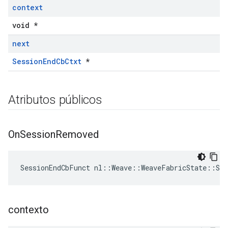
context
void *
next
SessionEndCbCtxt
*
Atributos públicos
On
Session
Removed
SessionEndCbFunct nl::Weave::WeaveFabricState::Ses
contexto