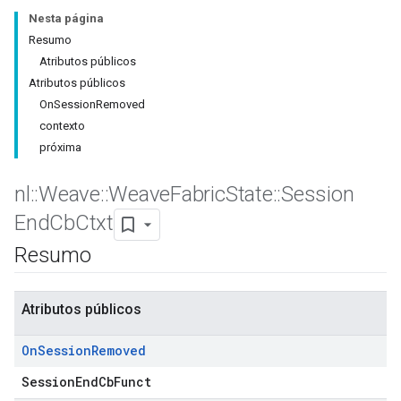
Nesta página
Resumo
Atributos públicos
Atributos públicos
OnSessionRemoved
contexto
próxima
nl
::
Weave
::
Weave
Fabric
State
::
Session
End
Cb
Ctxt
Resumo
Atributos públicos
On
Session
Removed
SessionEndCbFunct