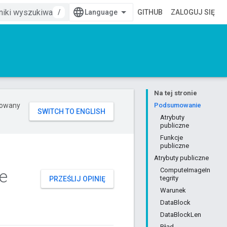
/
GITHUB
ZALOGUJ SIĘ
Na tej stronie
erowany
Podsumowanie
Atrybuty
publiczne
Funkcje
publiczne
Atrybuty publiczne
e
ComputeImageIn
tegrity
PRZEŚLIJ OPINIĘ
Warunek
DataBlock
DataBlockLen
Błąd