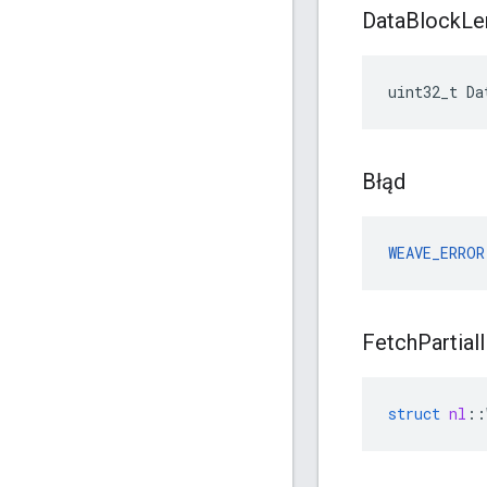
Data
Block
Le
uint32_t Da
Błąd
WEAVE_ERROR
Fetch
Partial
struct
nl
::