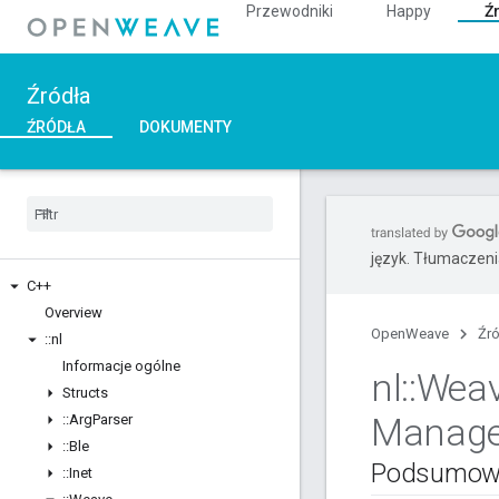
Przewodniki
Happy
Ź
Źródła
ŹRÓDŁA
DOKUMENTY
język. Tłumaczen
C++
Overview
OpenWeave
Źr
::
nl
Informacje ogólne
nl
::
Wea
Structs
Manage
::
Arg
Parser
::
Ble
Podsumow
::
Inet