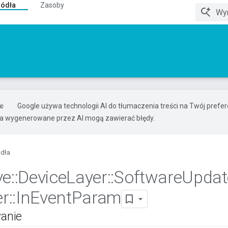
ródła
Zasoby
Google używa technologii AI do tłumaczenia treści na Twój pref
ia wygenerowane przez AI mogą zawierać błędy.
ódła
ve
::
Device
Layer
::
Software
Updat
r
::
In
Event
Param
anie