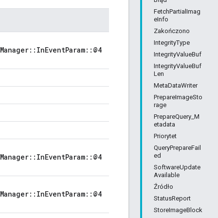
FetchPartialImag
eInfo
Zakończono
IntegrityType
Manager::InEventParam::@4
IntegrityValueBuf
IntegrityValueBuf
Len
MetaDataWriter
PrepareImageSto
rage
PrepareQuery_M
etadata
Priorytet
QueryPrepareFail
ed
Manager::InEventParam::@4
SoftwareUpdate
Available
Źródło
Manager::InEventParam::@4
StatusReport
StoreImageBlock