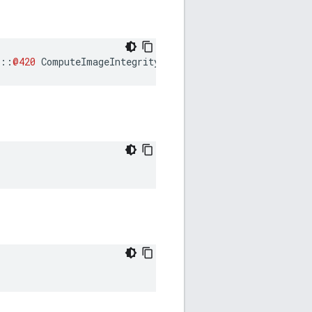
::
@420
ComputeImageIntegrity