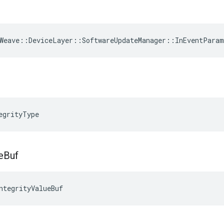
Weave
::
DeviceLayer
::
SoftwareUpdateManager
::
InEventParam
egrityType
e
Buf
ntegrityValueBuf