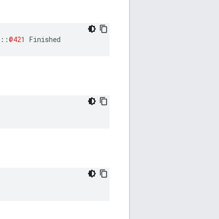
::
@421
Finished