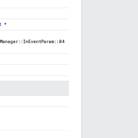
t
*
Manager::InEventParam::@4