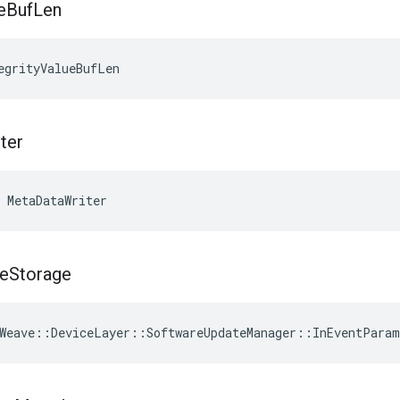
e
Buf
Len
egrityValueBufLen
ter
 MetaDataWriter
e
Storage
Weave
::
DeviceLayer
::
SoftwareUpdateManager
::
InEventParam