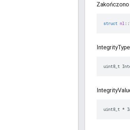
Zakończono
struct
nl
::
Integrity
Type
uint8_t Int
Integrity
Valu
uint8_t * I