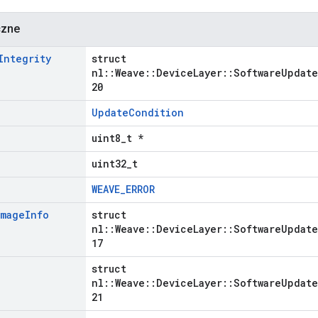
czne
Integrity
struct
nl::Weave::DeviceLayer::SoftwareUpdate
20
UpdateCondition
uint8_t *
uint32_t
WEAVE_ERROR
Image
Info
struct
nl::Weave::DeviceLayer::SoftwareUpdate
17
struct
nl::Weave::DeviceLayer::SoftwareUpdate
21