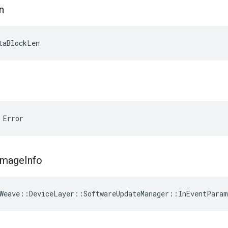
n
taBlockLen
 Error
Image
Info
Weave
::
DeviceLayer
::
SoftwareUpdateManager
::
InEventParam