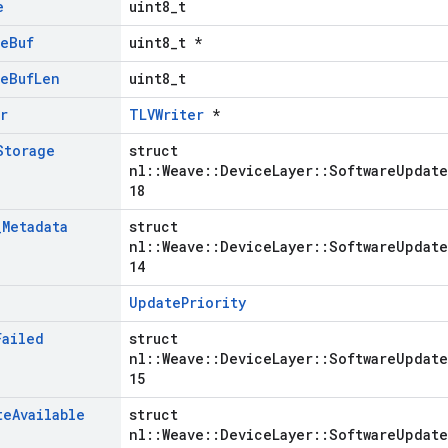
e
uint8_t
ue
Buf
uint8_t *
ue
Buf
Len
uint8_t
r
TLVWriter
*
Storage
struct
nl::Weave::DeviceLayer::SoftwareUpdate
18
_
Metadata
struct
nl::Weave::DeviceLayer::SoftwareUpdate
14
UpdatePriority
Failed
struct
nl::Weave::DeviceLayer::SoftwareUpdate
15
te
Available
struct
nl::Weave::DeviceLayer::SoftwareUpdate