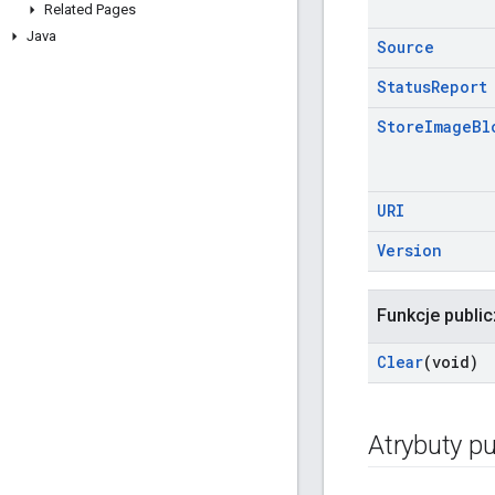
Related Pages
Java
Source
Status
Report
Store
Image
Bl
URI
Version
Funkcje publi
Clear
(void)
Atrybuty pu