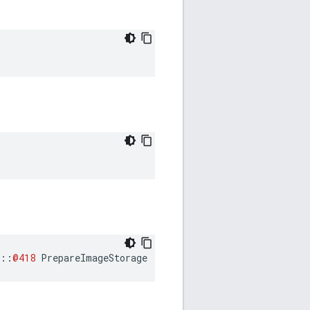
::
@418
PrepareImageStorage