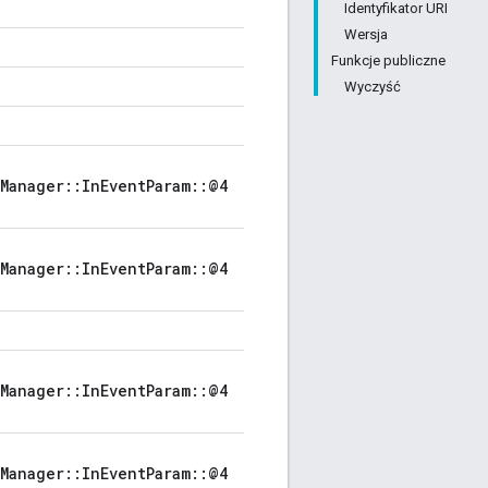
Identyfikator URI
Wersja
Funkcje publiczne
Wyczyść
Manager::InEventParam::@4
Manager::InEventParam::@4
Manager::InEventParam::@4
Manager::InEventParam::@4