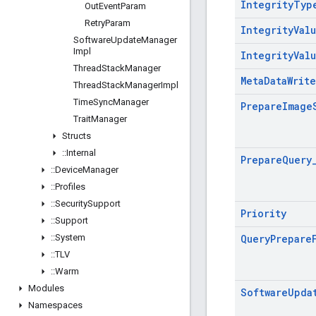
Integrity
Typ
Out
Event
Param
Retry
Param
Integrity
Val
Software
Update
Manager
Impl
Integrity
Val
Thread
Stack
Manager
Meta
Data
Write
Thread
Stack
Manager
Impl
Time
Sync
Manager
Prepare
Image
Trait
Manager
Structs
::
Internal
Prepare
Query
::
Device
Manager
::
Profiles
::
Security
Support
Priority
::
Support
::
System
Query
Prepare
::
TLV
::
Warm
Modules
Software
Upda
Namespaces