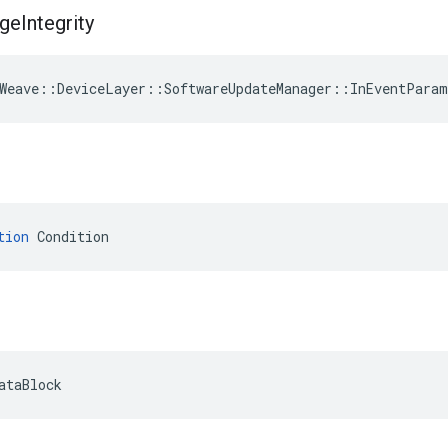
ge
Integrity
Weave
::
DeviceLayer
::
SoftwareUpdateManager
::
InEventParam
tion
 Condition
ataBlock