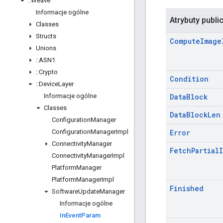
::
Weave
Informacje ogólne
Atrybuty publi
Classes
Structs
Compute
Image
Unions
::
ASN1
::
Crypto
Condition
::
Device
Layer
Informacje ogólne
Data
Block
Classes
Data
Block
Len
Configuration
Manager
Configuration
Manager
Impl
Error
Connectivity
Manager
Fetch
Partial
Connectivity
Manager
Impl
Platform
Manager
Platform
Manager
Impl
Finished
Software
Update
Manager
Informacje ogólne
In
Event
Param