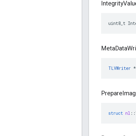
Integrity
Valu
uint8_t Int
Meta
Data
Wri
TLVWriter
 *
Prepare
Imag
struct
nl
::