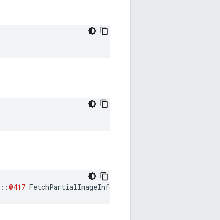
::
@417
FetchPartialImageInfo