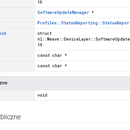
16
SoftwareUpdateManager
*
Profiles::StatusReporting::StatusRepor
ock
struct
nl::Weave::DeviceLayer::SoftwareUpdate
19
const char *
const char *
czne
void
bliczne