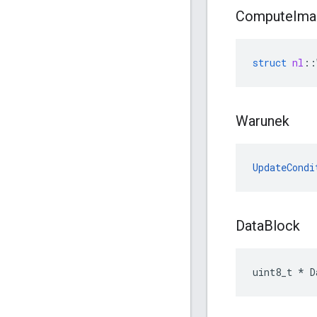
Compute
Ima
struct
nl
::
Warunek
UpdateCondi
Data
Block
uint8_t * D