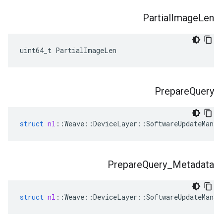
Partial
Image
Len
uint64_t PartialImageLen
Prepare
Query
struct
nl
::
Weave
::
DeviceLayer
::
SoftwareUpdateManag
Prepare
Query
_
Metadata
struct
nl
::
Weave
::
DeviceLayer
::
SoftwareUpdateManag