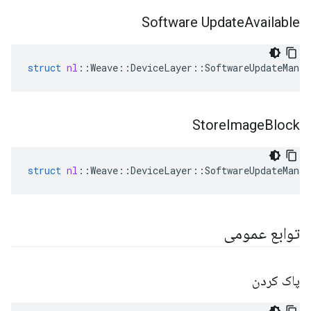
Software Update
Available
struct
nl
::
Weave
::
DeviceLayer
::
SoftwareUpdateManag
Store
Image
Block
struct
nl
::
Weave
::
DeviceLayer
::
SoftwareUpdateManag
توابع عمومی
پاک کردن