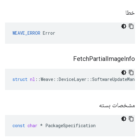
خطا
WEAVE_ERROR
 Error
Fetch
Partial
Image
Info
struct
nl
::
Weave
::
DeviceLayer
::
SoftwareUpdateManag
مشخصات بسته
const
char
*
PackageSpecification