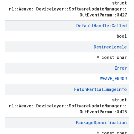
struct
nl::Weave::DeviceLayer::SoftwareUpdateManager::
OutEventParam::@427
Default
Handler
Called
bool
Desired
Locale
const char *
Error
WEAVE_ERROR
Fetch
Partial
Image
Info
struct
nl::Weave::DeviceLayer::SoftwareUpdateManager::
OutEventParam::@425
Package
Specification
const char *