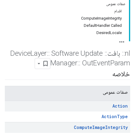
صفات عمومی
اقدام
ComputeImageIntegrity
DefaultHandler Called
DesiredLocale
nl
::
بافت
::
Device
Software Update
::
Layer
Manager
::
Out
Event
Param
خلاصه
صفات عمومی
Action
ActionType
Compute
Image
Integrity