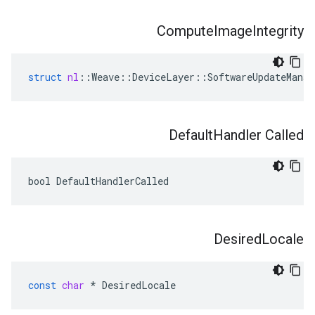
Compute
Image
Integrity
struct
nl
::
Weave
::
DeviceLayer
::
SoftwareUpdateManag
Default
Handler Called
bool DefaultHandlerCalled
Desired
Locale
const
char
*
DesiredLocale