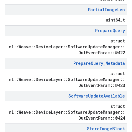
Partial
Image
Len
uint64_t
Prepare
Query
struct
nl::Weave::DeviceLayer::SoftwareUpdateManager::
OutEventParam::@422
Prepare
Query
_
Metadata
struct
nl::Weave::DeviceLayer::SoftwareUpdateManager::
OutEventParam::@423
Software
Update
Available
struct
nl::Weave::DeviceLayer::SoftwareUpdateManager::
OutEventParam::@424
Store
Image
Block