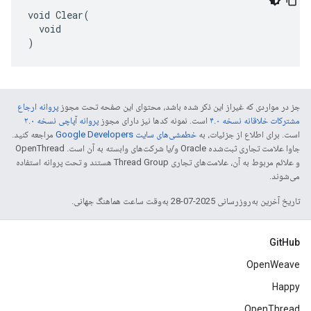
void Clear(

  void

)
جز در مواردی که غیراز این ذکر شده باشد، محتوای این صفحه تحت مجوز
پروانه ارجاع
مشترکات خلاقانه نسخه ۴.۰
است. نمونه کدها نیز دارای مجوز
پروانه آپاچی نسخه ۲.۰
است. برای اطلاع از جزئیات، به
خطمشی‌های سایت Google Developers‏
مراجعه کنید.
جاوا علامت تجاری ثبت‌شده Oracle و/یا شرکت‌های وابسته به آن است. ‫OpenThread
و علائم مربوط به آن، علامت‌های تجاری Thread Group هستند و تحت پروانه استفاده
می‌شوند.
تاریخ آخرین به‌روزرسانی 2025-07-28 به‌وقت ساعت هماهنگ جهانی.
GitHub
OpenWeave
Happy
OpenThread