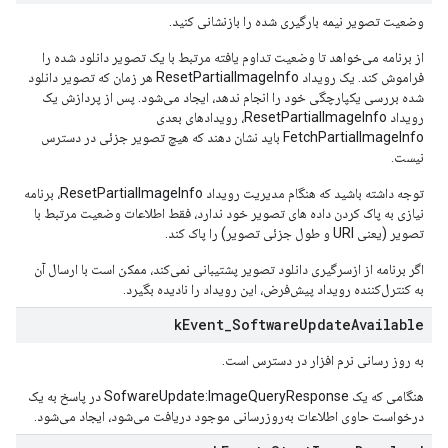
وضعیت تصویر نیمه بارگیری شده را بازنشانی کنید.
از برنامه می‌خواهد تا وضعیت تداوم یافته مرتبط با یک تصویر دانلود شده را
فراموش کند. یک رویداد ResetPartialImageInfo هر زمان که تصویر دانلود
شده بررسی یکپارچگی خود را انجام ندهد، ایجاد می‌شود. پس از پردازش یک
رویداد ResetPartialImageInfo، رویدادهای بعدی
FetchPartialImageInfo باید نشان دهند که هیچ تصویر جزئی در دسترس
نیست.
توجه داشته باشید که هنگام مدیریت رویداد ResetPartialImageInfo، برنامه
نیازی به پاک کردن داده های تصویر خود ندارد، فقط اطلاعات وضعیت مرتبط با
تصویر (یعنی URI و طول جزئی تصویر) را پاک کند.
اگر برنامه از ازسرگیری دانلود تصویر پشتیبانی نمی‌کند، ممکن است با ارسال آن
به کنترل‌کننده رویداد پیش‌فرض، این رویداد را نادیده بگیرد.
k
Event
_
Software
Update
Available
به روز رسانی نرم افزار در دسترس است.
هنگامی که یک SofwareUpdate:ImageQueryResponse در پاسخ به یک
درخواست حاوی اطلاعات به‌روزرسانی موجود دریافت می‌شود، ایجاد می‌شود.