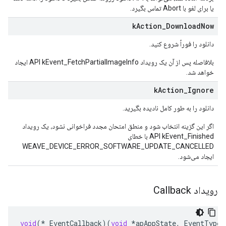
یا برای لغو با Abort تماس بگیرد.
k
Action
_
Download
Now
دانلود را فوراً شروع کنید.
بلافاصله پس از آن یک رویداد API kEvent_FetchPartialImageInfo ایجاد
خواهد شد.
k
Action
_
Ignore
دانلود را به طور کامل نادیده بگیرید.
اگر این گزینه انتخاب شود و منطق امتحان مجدد فراخوانی نشود، یک رویداد
API kEvent_Finished با خطای
WEAVE_DEVICE_ERROR_SOFTWARE_UPDATE_CANCELLED
ایجاد می‌شود.
رویداد Callback
void
(
*
EventCallback
)(
void
*
apAppState
,
EventType