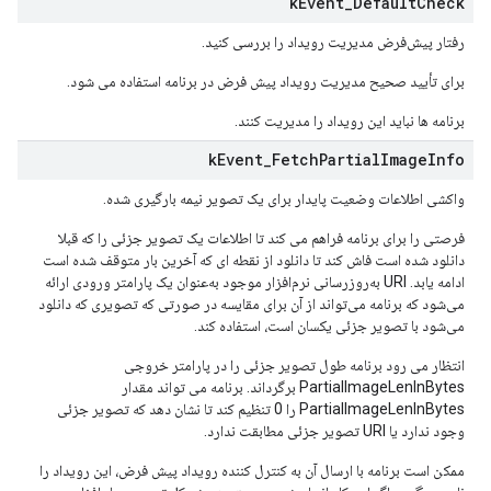
k
Event
_
Default
Check
رفتار پیش‌فرض مدیریت رویداد را بررسی کنید.
برای تأیید صحیح مدیریت رویداد پیش فرض در برنامه استفاده می شود.
برنامه ها نباید این رویداد را مدیریت کنند.
k
Event
_
Fetch
Partial
Image
Info
واکشی اطلاعات وضعیت پایدار برای یک تصویر نیمه بارگیری شده.
فرصتی را برای برنامه فراهم می کند تا اطلاعات یک تصویر جزئی را که قبلا
دانلود شده است فاش کند تا دانلود از نقطه ای که آخرین بار متوقف شده است
ادامه یابد. URI به‌روزرسانی نرم‌افزار موجود به‌عنوان یک پارامتر ورودی ارائه
می‌شود که برنامه می‌تواند از آن برای مقایسه در صورتی که تصویری که دانلود
می‌شود با تصویر جزئی یکسان است، استفاده کند.
انتظار می رود برنامه طول تصویر جزئی را در پارامتر خروجی
PartialImageLenInBytes برگرداند. برنامه می تواند مقدار
PartialImageLenInBytes را 0 تنظیم کند تا نشان دهد که تصویر جزئی
وجود ندارد یا URI تصویر جزئی مطابقت ندارد.
ممکن است برنامه با ارسال آن به کنترل کننده رویداد پیش فرض، این رویداد را