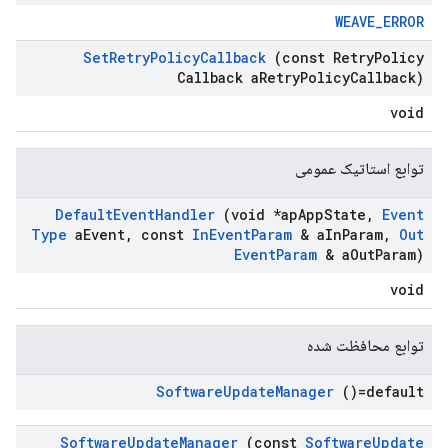
WEAVE_ERROR
Set
Retry
Policy
Callback
(const Retry
Policy
Callback a
Retry
Policy
Callback)
void
توابع استاتیک عمومی
Default
Event
Handler
(void *ap
App
State
,
Event
Type
a
Event
,
const
In
Event
Param
& a
In
Param
,
Out
Event
Param
& a
Out
Param)
void
توابع محافظت شده
Software
Update
Manager
()=default
Software
Update
Manager
(const
Software
Update