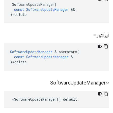
SoftwareUpdateManager
(
const
SoftwareUpdateManager
&&
)
=
delete
اپراتور=
SoftwareUpdateManager
&
operator
=
(
const
SoftwareUpdateManager
&
)
=
delete
Update
Manager
~Software
 ~SoftwareUpdateManager()=default