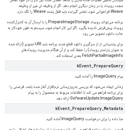
مجدد رویداد یا در زمان دیگری انجام دهد. اگر از وظیفه ای غیر از وظیفه
Weave فراخوانی شود، تماس گیرنده باید قفل پشته Weave را نگه دارد.
برنامه می‌تواند رویداد PrepareImageStorage را با ارسال آن به کنترل‌کننده
رویداد پیش‌فرض نادیده بگیرد. اگر این کار انجام شود، سیستم به طور خودکار به
حالت دانلود تصویر می رود.
برای پشتیبانی از از سرگیری دانلود قطع شده، برنامه باید URI تصویر (ارائه شده
به عنوان پارامتر رویداد) را حفظ کند و از آن هنگام مدیریت رویدادهای
FetchPartialImageInfo بعدی استفاده کند.
k
Event
_
Prepare
Query
پیام ImageQuery را آماده کنید.
زمانی ایجاد می‌شود که بررسی به‌روزرسانی نرم‌افزار آغاز شده باشد. فرصتی را
برای برنامه فراهم می کند تا اطلاعات مربوط به محصول را به پیام
SofwareUpdate:ImageQuery ارائه دهد.
k
Event
_
Prepare
Query
_
Metadata
متا داده را برای درخواست ImageQuery آماده کنید.
فرصتی را برای برنامه فراهم می کند تا در صورت نیاز، متا داده های اضافی را به