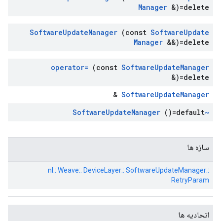
Manager
&)=delete
Software
Update
Manager
(const
Software
Update
Manager
&&)=delete
operator=
(const
Software
Update
Manager
&)=delete
&
SoftwareUpdateManager
Update
Manager
()=default
~Software
سازه ها
nl:: Weave:: DeviceLayer:: SoftwareUpdateManager::
RetryParam
اتحادیه ها