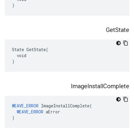
)
Get
State
State GetState(

  void

)
Image
Install
Complete
WEAVE_ERROR
 ImageInstallComplete(

WEAVE_ERROR
 aError

)