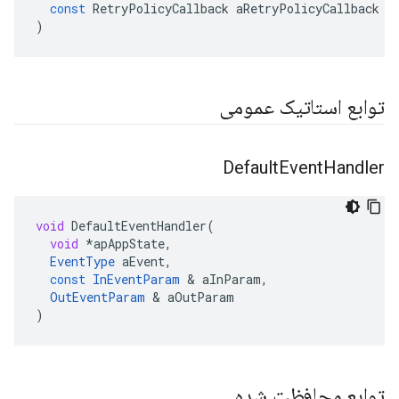
const
RetryPolicyCallback
aRetryPolicyCallback
)
توابع استاتیک عمومی
Default
Event
Handler
void
DefaultEventHandler
(
void
*
apAppState
,
EventType
aEvent
,
const
InEventParam
&
aInParam
,
OutEventParam
&
aOutParam
)
توابع محافظت شده