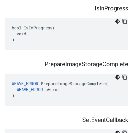
Is
In
Progress
bool IsInProgress(

  void

)
Prepare
Image
Storage
Complete
WEAVE_ERROR
 PrepareImageStorageComplete(

WEAVE_ERROR
 aError

)
Set
Event
Callback