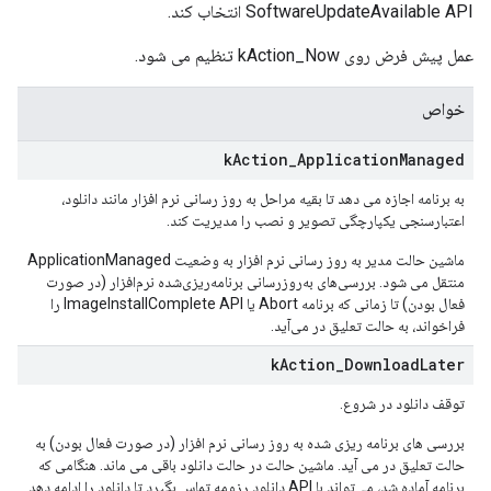
SoftwareUpdateAvailable API انتخاب کند.
عمل پیش فرض روی kAction_Now تنظیم می شود.
خواص
k
Action
_
Application
Managed
به برنامه اجازه می دهد تا بقیه مراحل به روز رسانی نرم افزار مانند دانلود،
اعتبارسنجی یکپارچگی تصویر و نصب را مدیریت کند.
ماشین حالت مدیر به روز رسانی نرم افزار به وضعیت ApplicationManaged
منتقل می شود. بررسی‌های به‌روزرسانی برنامه‌ریزی‌شده نرم‌افزار (در صورت
فعال بودن) تا زمانی که برنامه Abort یا ImageInstallComplete API را
فراخواند، به حالت تعلیق در می‌آید.
k
Action
_
Download
Later
توقف دانلود در شروع.
بررسی های برنامه ریزی شده به روز رسانی نرم افزار (در صورت فعال بودن) به
حالت تعلیق در می آید. ماشین حالت در حالت دانلود باقی می ماند. هنگامی که
برنامه آماده شد، می‌تواند با API دانلود رزومه تماس بگیرد تا دانلود را ادامه دهد