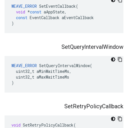
WEAVE_ERROR
SetEventCallback
(
void
*
const
aAppState
,
const
EventCallback
aEventCallback
)
Set
Query
Interval
Window
WEAVE_ERROR
 SetQueryIntervalWindow(

  uint32_t aMinWaitTimeMs,

  uint32_t aMaxWaitTimeMs

)
Set
Retry
Policy
Callback
void
SetRetryPolicyCallback
(