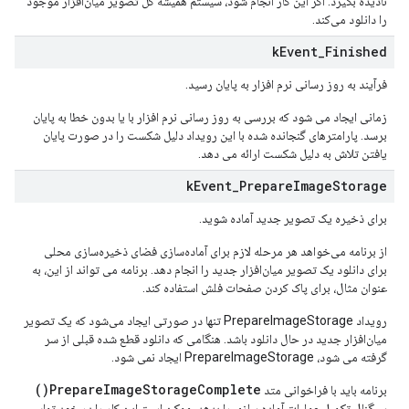
نادیده بگیرد. اگر این کار انجام شود، سیستم همیشه کل تصویر میان‌افزار موجود
را دانلود می‌کند.
k
Event
_
Finished
فرآیند به روز رسانی نرم افزار به پایان رسید.
زمانی ایجاد می شود که بررسی به روز رسانی نرم افزار با یا بدون خطا به پایان
برسد. پارامترهای گنجانده شده با این رویداد دلیل شکست را در صورت پایان
یافتن تلاش به دلیل شکست ارائه می دهد.
k
Event
_
Prepare
Image
Storage
برای ذخیره یک تصویر جدید آماده شوید.
از برنامه می‌خواهد هر مرحله لازم برای آماده‌سازی فضای ذخیره‌سازی محلی
برای دانلود یک تصویر میان‌افزار جدید را انجام دهد. برنامه می تواند از این، به
عنوان مثال، برای پاک کردن صفحات فلش استفاده کند.
رویداد PrepareImageStorage تنها در صورتی ایجاد می‌شود که یک تصویر
میان‌افزار جدید در حال دانلود باشد. هنگامی که دانلود قطع شده قبلی از سر
گرفته می شود، PrepareImageStorage ایجاد نمی شود.
PrepareImageStorageComplete()
برنامه باید با فراخوانی متد
سیگنال تکمیل عملیات آماده سازی را بدهد. ممکن است این کار را در خود تماس