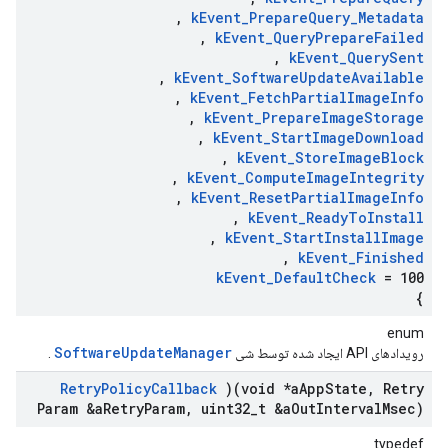
,
k
Event
_
Prepare
Query
_
Metadata
,
k
Event
_
Query
Prepare
Failed
,
k
Event
_
Query
Sent
,
k
Event
_
Software
Update
Available
,
k
Event
_
Fetch
Partial
Image
Info
,
k
Event
_
Prepare
Image
Storage
,
k
Event
_
Start
Image
Download
,
k
Event
_
Store
Image
Block
,
k
Event
_
Compute
Image
Integrity
,
k
Event
_
Reset
Partial
Image
Info
,
k
Event
_
Ready
To
Install
,
k
Event
_
Start
Install
Image
,
k
Event
_
Finished
k
Event
_
Default
Check
= 100
}
enum
SoftwareUpdateManager
رویدادهای API ایجاد شده توسط شی
.
Retry
Policy
Callback
)(void *a
App
State
,
Retry
Param &a
Retry
Param
,
uint32
_
t &a
Out
Interval
Msec)
typedef