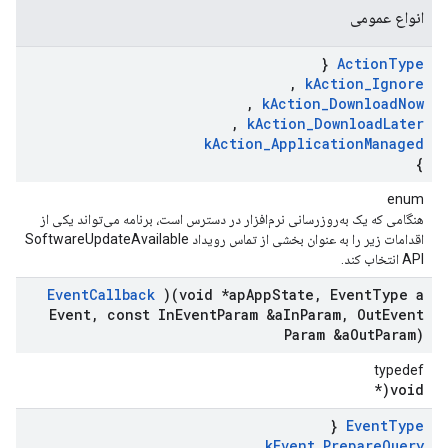
انواع عمومی
{
Action
Type
,
k
Action
_
Ignore
,
k
Action
_
Download
Now
,
k
Action
_
Download
Later
k
Action
_
Application
Managed
}
enum
هنگامی که یک به‌روزرسانی نرم‌افزار در دسترس است، برنامه می‌تواند یکی از
اقدامات زیر را به عنوان بخشی از تماس رویداد SoftwareUpdateAvailable
API انتخاب کند.
Event
Callback
)(void *ap
App
State
,
Event
Type a
Event
,
const In
Event
Param &a
In
Param
,
Out
Event
Param &a
Out
Param)
typedef
void(*
{
Event
Type
,
k
Event
_
Prepare
Query