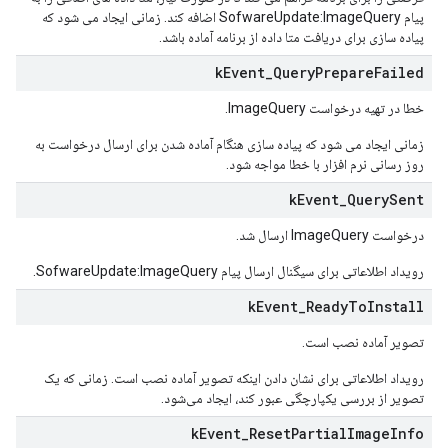
پیام SofwareUpdate:ImageQuery اضافه کند. زمانی ایجاد می شود که
پیاده سازی برای دریافت متا داده از برنامه آماده باشد.
k
Event
_
Query
Prepare
Failed
خطا در تهیه درخواست ImageQuery.
زمانی ایجاد می شود که پیاده سازی هنگام آماده شدن برای ارسال درخواست به
روز رسانی نرم افزار با خطا مواجه شود.
k
Event
_
Query
Sent
درخواست ImageQuery ارسال شد.
رویداد اطلاعاتی برای سیگنال ارسال پیام SofwareUpdate:ImageQuery.
k
Event
_
Ready
To
Install
تصویر آماده نصب است.
رویداد اطلاعاتی برای نشان دادن اینکه تصویر آماده نصب است. زمانی که یک
تصویر از بررسی یکپارچگی عبور کند، ایجاد می‌شود.
k
Event
_
Reset
Partial
Image
Info