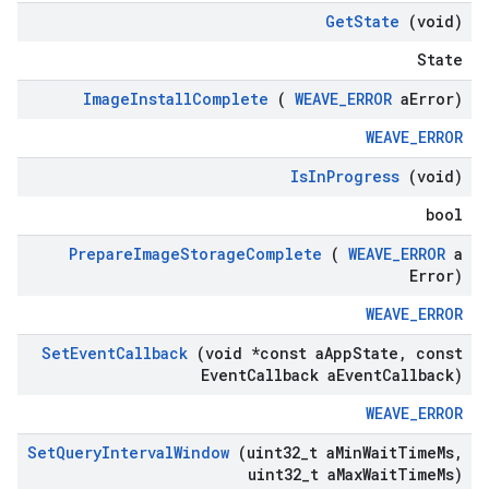
Get
State
(void)
State
Image
Install
Complete
(
WEAVE
_
ERROR
a
Error)
WEAVE_ERROR
Is
In
Progress
(void)
bool
Prepare
Image
Storage
Complete
(
WEAVE
_
ERROR
a
Error)
WEAVE_ERROR
Set
Event
Callback
(void *const a
App
State
,
const
Event
Callback a
Event
Callback)
WEAVE_ERROR
Set
Query
Interval
Window
(uint32
_
t a
Min
Wait
Time
Ms
,
uint32
_
t a
Max
Wait
Time
Ms)