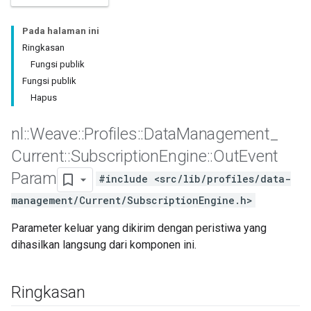
Pada halaman ini
Ringkasan
Fungsi publik
Fungsi publik
Hapus
nl
::
Weave
::
Profiles
::
Data
Management
_
Current
::
Subscription
Engine
::
Out
Event
Param
#include <src/lib/profiles/data-
management/Current/SubscriptionEngine.h>
Parameter keluar yang dikirim dengan peristiwa yang
dihasilkan langsung dari komponen ini.
Id
Ringkasan