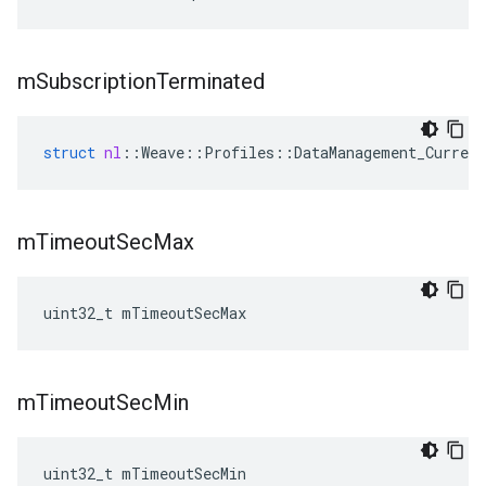
m
Subscription
Terminated
struct
nl
::
Weave
::
Profiles
::
DataManagement_Current
m
Timeout
Sec
Max
uint32_t mTimeoutSecMax
m
Timeout
Sec
Min
uint32_t mTimeoutSecMin