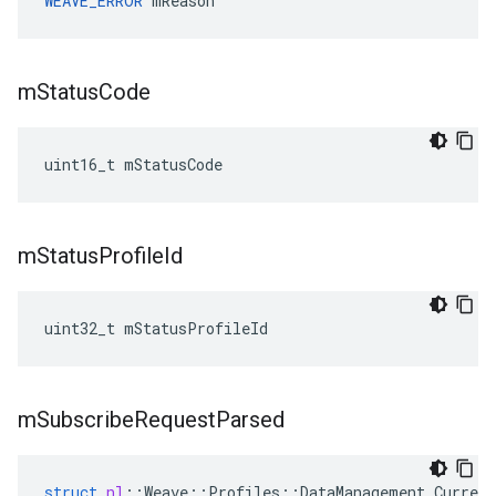
WEAVE_ERROR
 mReason
m
Status
Code
uint16_t mStatusCode
m
Status
Profile
Id
uint32_t mStatusProfileId
m
Subscribe
Request
Parsed
struct
nl
::
Weave
::
Profiles
::
DataManagement_Current