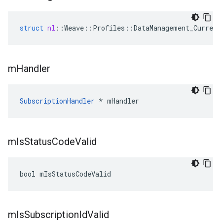
struct
nl
::
Weave
::
Profiles
::
DataManagement_Current
m
Handler
SubscriptionHandler
 * mHandler
m
Is
Status
Code
Valid
bool mIsStatusCodeValid
m
Is
Subscription
Id
Valid