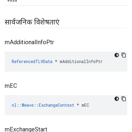
सार्वजनिक विशेषताएं
m
Additional
Info
Ptr
ReferencedTLVData
 * mAdditionalInfoPtr
m
EC
nl::Weave::ExchangeContext
 * mEC
m
Exchange
Start