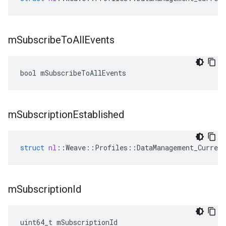
m
Subscribe
To
All
Events
bool mSubscribeToAllEvents
m
Subscription
Established
struct
nl
::
Weave
::
Profiles
::
DataManagement_Current
m
Subscription
Id
uint64_t mSubscriptionId