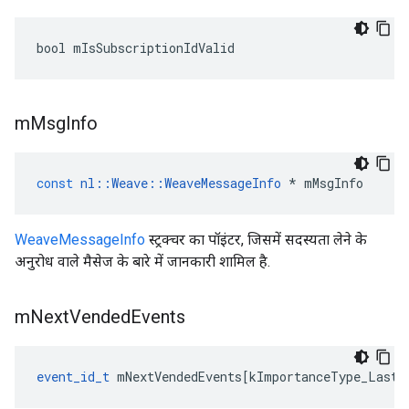
bool mIsSubscriptionIdValid
m
Msg
Info
const
nl
::
Weave
::
WeaveMessageInfo
*
mMsgInfo
WeaveMessageInfo
स्ट्रक्चर का पॉइंटर, जिसमें सदस्यता लेने के
अनुरोध वाले मैसेज के बारे में जानकारी शामिल है.
m
Next
Vended
Events
event_id_t
 mNextVendedEvents[kImportanceType_Last-