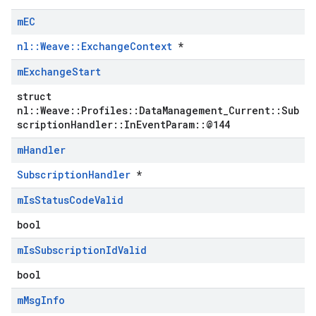
m
EC
nl::Weave::ExchangeContext
*
m
Exchange
Start
struct
nl::Weave::Profiles::DataManagement_Current::Sub
scriptionHandler::InEventParam::@144
m
Handler
SubscriptionHandler
*
m
Is
Status
Code
Valid
bool
m
Is
Subscription
Id
Valid
bool
m
Msg
Info