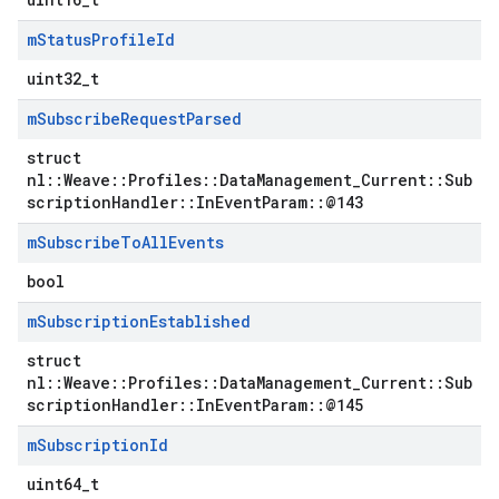
m
Status
Profile
Id
uint32_t
m
Subscribe
Request
Parsed
struct
nl::Weave::Profiles::DataManagement_Current::Sub
scriptionHandler::InEventParam::@143
m
Subscribe
To
All
Events
bool
m
Subscription
Established
struct
nl::Weave::Profiles::DataManagement_Current::Sub
scriptionHandler::InEventParam::@145
m
Subscription
Id
uint64_t