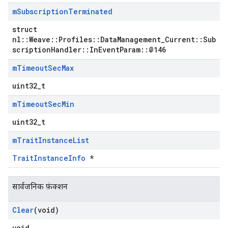
m
Subscription
Terminated
struct
nl::Weave::Profiles::DataManagement_Current::Sub
scriptionHandler::InEventParam::@146
m
Timeout
Sec
Max
uint32_t
m
Timeout
Sec
Min
uint32_t
m
Trait
Instance
List
TraitInstanceInfo
*
सार्वजनिक फ़ंक्शन
Clear
(void)
void