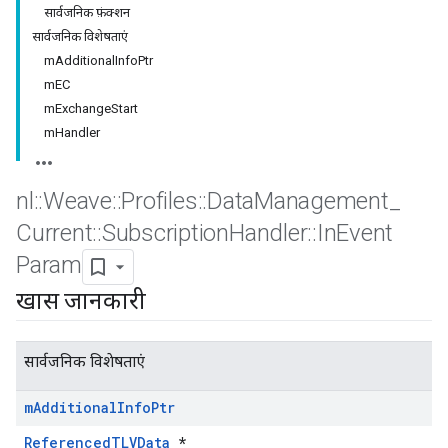
सार्वजनिक फ़ंक्शन
सार्वजनिक विशेषताएं
mAdditionalInfoPtr
mEC
mExchangeStart
mHandler
nl
::
Weave
::
Profiles
::
Data
Management
_
Current
::
Subscription
Handler
::
In
Event
Param
खास जानकारी
सार्वजनिक विशेषताएं
m
Additional
Info
Ptr
ReferencedTLVData
*