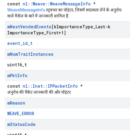
const
nl::Weave::WeaveMessageInfo
*
WeaveMessageInfo
स्ट्रक्चर का पॉइंटर, जिसमें सदस्यता लेने के अनुरोध
वाले मैसेज के बारे में जानकारी शामिल है.
m
Next
Vended
Events
[k
Importance
Type
_
Last-k
Importance
Type
_
First+1]
event_id_t
m
Num
Trait
Instances
uint16_t
m
Pkt
Info
const
nl::Inet::IPPacketInfo
*
अनुरोध की पैकेट जानकारी की ओर पॉइंटर.
m
Reason
Id
WEAVE_ERROR
m
Status
Code
uint16_t