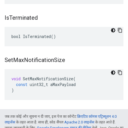
Is
Terminated
bool IsTerminated()
Set
Max
Notification
Size
void
SetMaxNotificationSize
(
const
uint32_t
aMaxPayload
)
जब तक कोई और सूचना न दी जाए, इस पेज का कॉन्टेंट
क्रिएटिव कॉमंस एट्रिब्यूशन 4.0
लाइसेंस
के तहत आता है. साथ ही, कोड सैंपल
Apache 2.0 लाइसेंस
के तहत आते हैं.
ज़्यादा जानकारी के लिए,
Google Developers साइट की नीतियां
देखें. Java, Oracle का