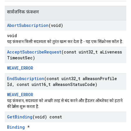
सार्वजनिक फ़ंक्शन
Abort
Subscription
(void)
void
यह फ़ंक्शन किसी सदस्यता को तुरंत खत्म कर देता है - यह एक सिंक्रोनस कॉल है.
Accept
Subscribe
Request
(const uint32
_
t a
Liveness
Timeout
Sec)
WEAVE_ERROR
End
Subscription
(const uint32
_
t a
Reason
Profile
Id
,
const uint16
_
t a
Reason
Status
Code)
WEAVE_ERROR
Id
यह फ़ंक्शन, सदस्यता को अच्छी तरह से बंद करने और हैंडलर ऑब्जेक्ट को हटाने
की प्रोसेस शुरू करता है.
Get
Binding
(void) const
Binding
*