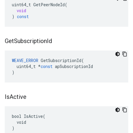
uint64_t
GetPeerNodeId
(
void
)
const
Get
Subscription
Id
WEAVE_ERROR
GetSubscriptionId
(
uint64_t
*
const
apSubscriptionId
)
Is
Active
bool IsActive(

  void

)