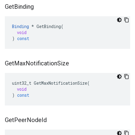
Get
Binding
Binding
*
GetBinding
(
void
)
const
Get
Max
Notification
Size
uint32_t
GetMaxNotificationSize
(
void
)
const
Get
Peer
Node
Id