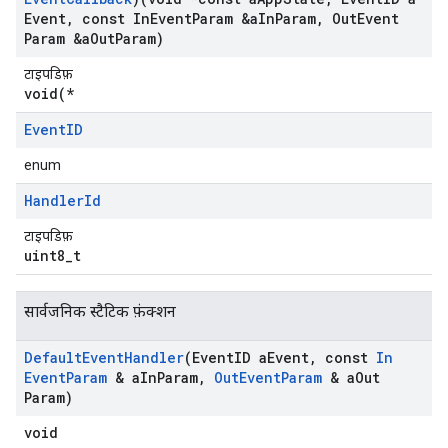
Event
,
const In
Event
Param &a
In
Param
,
Out
Event
Param &a
Out
Param)
टाइपडिफ़
void(*
Event
ID
enum
Handler
Id
टाइपडिफ़
uint8_t
सार्वजनिक स्टैटिक फ़ंक्शन
Default
Event
Handler
(Event
ID a
Event
,
const
In
Event
Param
& a
In
Param
,
Out
Event
Param
& a
Out
Param)
void