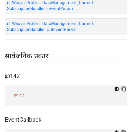
nl::
Weave::
Profiles::
DataManagement_Current::
SubscriptionHandler::
InEventParam
nl::
Weave::
Profiles::
DataManagement_Current::
SubscriptionHandler::
OutEventParam
सार्वजनिक प्रकार
@142
@142
Event
Callback