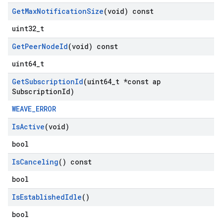
Get
Max
Notification
Size
(void) const
uint32_t
Get
Peer
Node
Id
(void) const
uint64_t
Get
Subscription
Id
(uint64
_
t *const ap
Subscription
Id)
WEAVE_ERROR
Is
Active
(void)
bool
Is
Canceling
() const
bool
Is
Established
Idle
()
bool