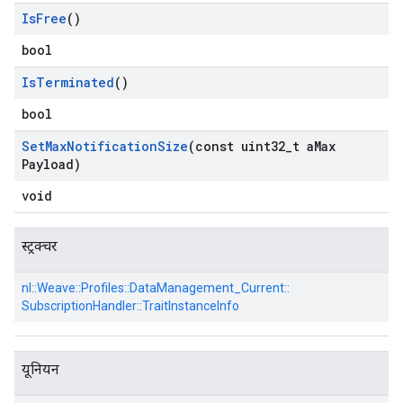
Is
Free
()
bool
Is
Terminated
()
bool
Set
Max
Notification
Size
(const uint32
_
t a
Max
Payload)
void
स्ट्रक्चर
nl::
Weave::
Profiles::
DataManagement_Current::
SubscriptionHandler::
TraitInstanceInfo
यूनियन