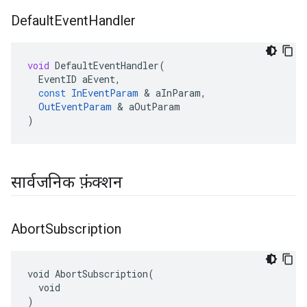
Default
Event
Handler
void
DefaultEventHandler
(
EventID
aEvent
,
const
InEventParam
&
aInParam
,
OutEventParam
&
aOutParam
)
सार्वजनिक फ़ंक्शन
Abort
Subscription
void AbortSubscription(

  void

)