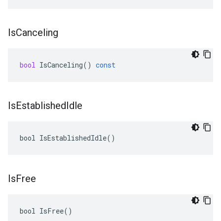
Is
Canceling
bool
IsCanceling
()
const
Is
Established
Idle
bool IsEstablishedIdle()
Is
Free
bool IsFree()