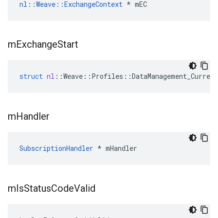
nl::Weave::ExchangeContext
 * mEC
m
Exchange
Start
struct
nl
::
Weave
::
Profiles
::
DataManagement_Current
m
Handler
SubscriptionHandler
 * mHandler
m
Is
Status
Code
Valid