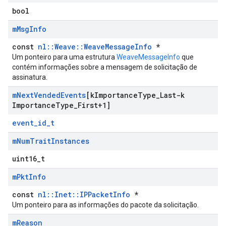
bool
m
Msg
Info
const
nl::Weave::WeaveMessageInfo
*
Um ponteiro para uma estrutura
WeaveMessageInfo
que
contém informações sobre a mensagem de solicitação de
assinatura.
m
Next
Vended
Events
[k
Importance
Type
_
Last-k
Importance
Type
_
First+1]
event_id_t
m
Num
Trait
Instances
uint16_t
Id
m
Pkt
Info
const
nl::Inet::IPPacketInfo
*
Um ponteiro para as informações do pacote da solicitação.
m
Reason