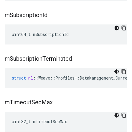
m
Subscription
Id
uint64_t mSubscriptionId
m
Subscription
Terminated
struct
nl
::
Weave
::
Profiles
::
DataManagement_Current
m
Timeout
Sec
Max
uint32_t mTimeoutSecMax