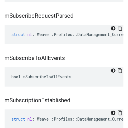
m
Subscribe
Request
Parsed
struct
nl
::
Weave
::
Profiles
::
DataManagement_Current
m
Subscribe
To
All
Events
bool mSubscribeToAllEvents
m
Subscription
Established
struct
nl
::
Weave
::
Profiles
::
DataManagement_Current