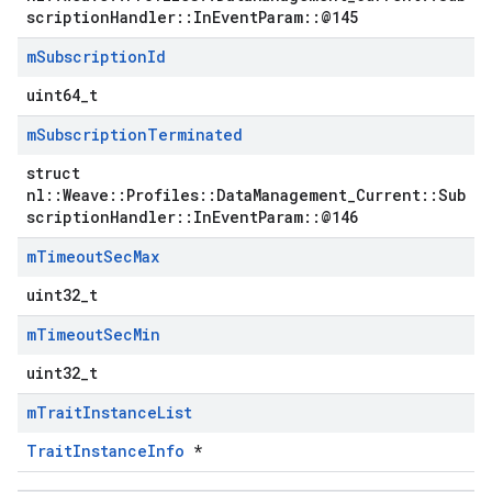
scriptionHandler::InEventParam::@145
m
Subscription
Id
uint64_t
m
Subscription
Terminated
struct
nl::Weave::Profiles::DataManagement_Current::Sub
scriptionHandler::InEventParam::@146
m
Timeout
Sec
Max
uint32_t
m
Timeout
Sec
Min
uint32_t
m
Trait
Instance
List
TraitInstanceInfo
*