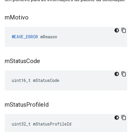
m
Motivo
WEAVE_ERROR
 mReason
m
Status
Code
uint16_t mStatusCode
m
Status
Profile
Id
uint32_t mStatusProfileId