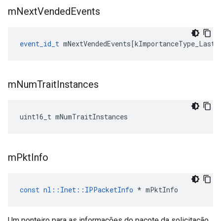
m
Next
Vended
Events
event_id_t
 mNextVendedEvents[kImportanceType_Last-
m
Num
Trait
Instances
uint16_t mNumTraitInstances
m
Pkt
Info
const
nl
::
Inet
::
IPPacketInfo
*
mPktInfo
Um ponteiro para as informações do pacote da solicitação.