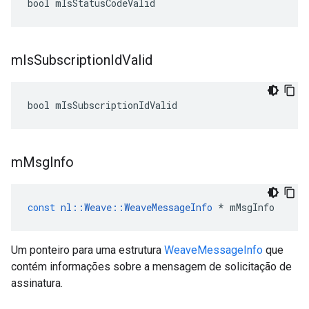
bool mIsStatusCodeValid
m
Is
Subscription
Id
Valid
bool mIsSubscriptionIdValid
m
Msg
Info
const
nl
::
Weave
::
WeaveMessageInfo
*
mMsgInfo
Um ponteiro para uma estrutura
WeaveMessageInfo
que
contém informações sobre a mensagem de solicitação de
assinatura.