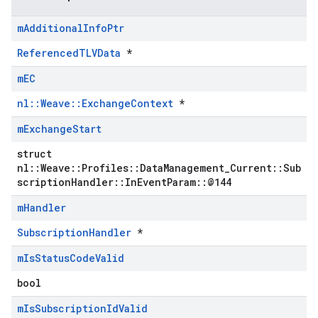
m
Additional
Info
Ptr
ReferencedTLVData
*
m
EC
nl::Weave::ExchangeContext
*
m
Exchange
Start
struct
nl::Weave::Profiles::DataManagement_Current::Sub
scriptionHandler::InEventParam::@144
m
Handler
SubscriptionHandler
*
m
Is
Status
Code
Valid
bool
m
Is
Subscription
Id
Valid