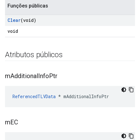
Funções públicas
Clear
(void)
void
Atributos públicos
m
Additional
Info
Ptr
ReferencedTLVData
 * mAdditionalInfoPtr
m
EC