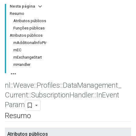
Nesta página
Resumo
Atributos públicos
Funções públicas
Atributos públicos
mAdditionalInfoPtr
mEC
mExchangeStart
mHandler
nl
::
Weave
::
Profiles
::
Data
Management
_
Current
::
Subscription
Handler
::
In
Event
Param
Resumo
Atributos públicos