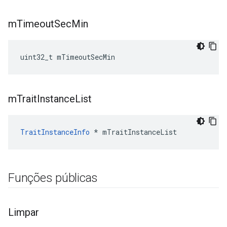
m
Timeout
Sec
Min
uint32_t mTimeoutSecMin
m
Trait
Instance
List
TraitInstanceInfo
 * mTraitInstanceList
Funções públicas
Limpar