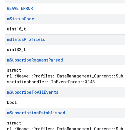
WEAVE_ERROR
m
Status
Code
uint16_t
m
Status
Profile
Id
uint32_t
m
Subscribe
Request
Parsed
struct
nl::Weave::Profiles::DataManagement_Current::Sub
scriptionHandler::InEventParam::@143
m
Subscribe
To
All
Events
bool
m
Subscription
Established
struct
nl::Weave::Profiles::DataManagement_Current::Sub