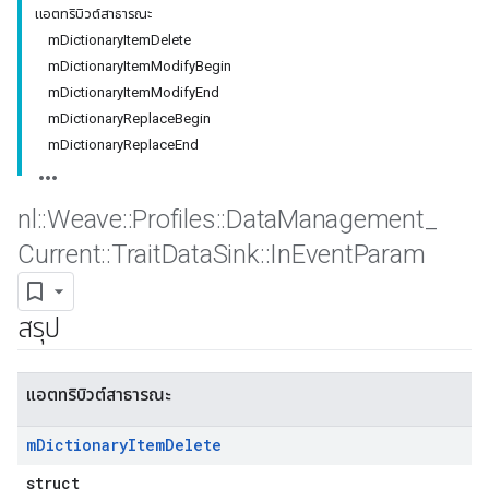
แอตทริบิวต์สาธารณะ
mDictionaryItemDelete
mDictionaryItemModifyBegin
mDictionaryItemModifyEnd
mDictionaryReplaceBegin
mDictionaryReplaceEnd
nl
::
Weave
::
Profiles
::
Data
Management
_
Current
::
Trait
Data
Sink
::
In
Event
Param
สรุป
แอตทริบิวต์สาธารณะ
m
Dictionary
Item
Delete
struct