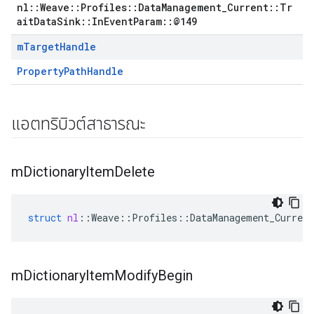
nl::Weave::Profiles::DataManagement_Current::Tr
aitDataSink::InEventParam::@149
m
Target
Handle
PropertyPathHandle
แอตทริบิวต์สาธารณะ
m
Dictionary
Item
Delete
Id
struct
nl
::
Weave
::
Profiles
::
DataManagement_Current
m
Dictionary
Item
Modify
Begin