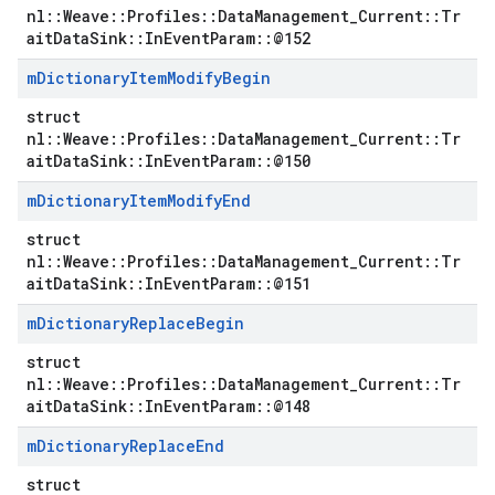
nl::Weave::Profiles::DataManagement_Current::Tr
aitDataSink::InEventParam::@152
m
Dictionary
Item
Modify
Begin
struct
nl::Weave::Profiles::DataManagement_Current::Tr
aitDataSink::InEventParam::@150
m
Dictionary
Item
Modify
End
struct
nl::Weave::Profiles::DataManagement_Current::Tr
aitDataSink::InEventParam::@151
m
Dictionary
Replace
Begin
struct
nl::Weave::Profiles::DataManagement_Current::Tr
aitDataSink::InEventParam::@148
m
Dictionary
Replace
End
struct