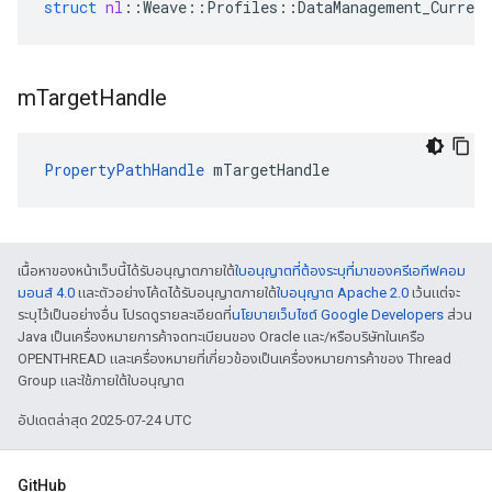
struct
nl
::
Weave
::
Profiles
::
DataManagement_Current
m
Target
Handle
PropertyPathHandle
 mTargetHandle
เนื้อหาของหน้าเว็บนี้ได้รับอนุญาตภายใต้
ใบอนุญาตที่ต้องระบุที่มาของครีเอทีฟคอม
มอนส์ 4.0
และตัวอย่างโค้ดได้รับอนุญาตภายใต้
ใบอนุญาต Apache 2.0
เว้นแต่จะ
ระบุไว้เป็นอย่างอื่น โปรดดูรายละเอียดที่
นโยบายเว็บไซต์ Google Developers
ส่วน
Java เป็นเครื่องหมายการค้าจดทะเบียนของ Oracle และ/หรือบริษัทในเครือ
OPENTHREAD และเครื่องหมายที่เกี่ยวข้องเป็นเครื่องหมายการค้าของ Thread
Group และใช้ภายใต้ใบอนุญาต
อัปเดตล่าสุด 2025-07-24 UTC
GitHub