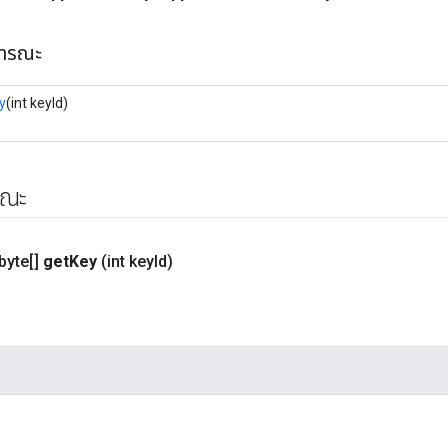
ธารณะ
y
(int keyId)
รณะ
byte[]
get
Key
(int key
Id)