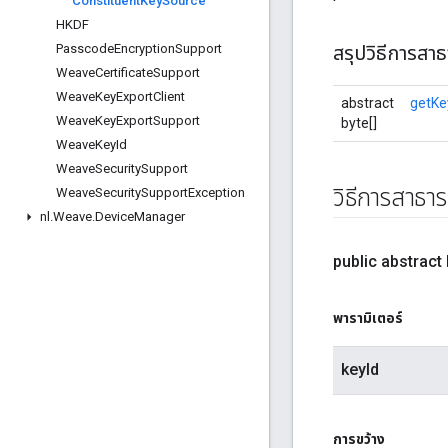
Constituent
Key
Source
HKDF
Passcode
Encryption
Support
สรุปวิธีการสา
Weave
Certificate
Support
Weave
Key
Export
Client
abstract
getKe
Weave
Key
Export
Support
byte[]
Weave
Key
Id
Weave
Security
Support
วิธีการสาธา
Weave
Security
Support
Exception
nl
.
Weave
.
Device
Manager
public abstract 
พารามิเตอร์
keyId
การขว้าง