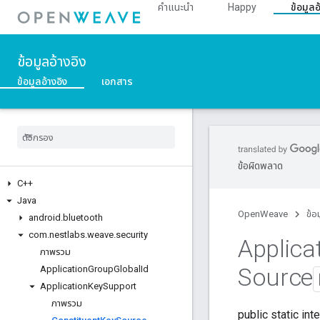
คำแนะนำ
Happy
ข้อมูลอ
ข้อมูลอ้างอิง
ข้อมูลอ้างอิง
เอกสาร
ข้อผิดพลาด
C++
Java
OpenWeave
ข้อ
android
.
bluetooth
com
.
nestlabs
.
weave
.
security
Applica
ภาพรวม
Source
Application
Group
Global
Id
Application
Key
Support
ภาพรวม
public static int