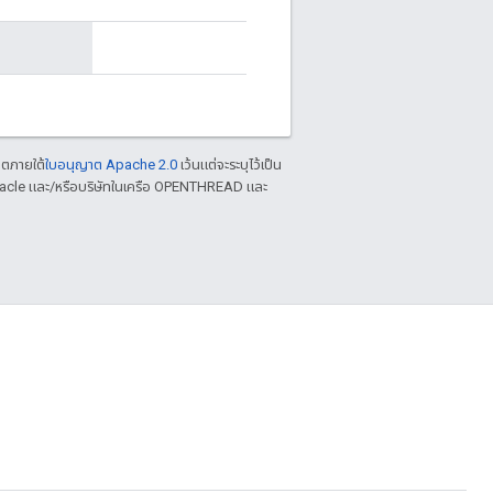
าตภายใต้
ใบอนุญาต Apache 2.0
เว้นแต่จะระบุไว้เป็น
racle และ/หรือบริษัทในเครือ OPENTHREAD และ