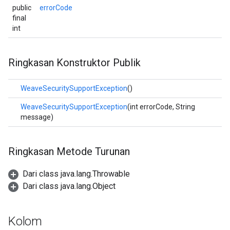
public
errorCode
final
int
Ringkasan Konstruktor Publik
WeaveSecuritySupportException
()
WeaveSecuritySupportException
(int errorCode, String
message)
Ringkasan Metode Turunan
Dari class java.lang.Throwable
Dari class java.lang.Object
Kolom