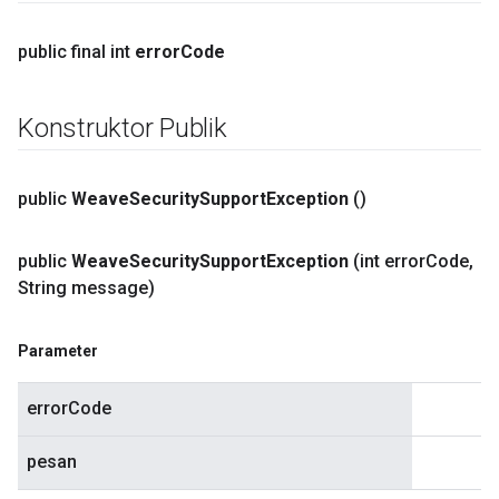
public final int
error
Code
Konstruktor Publik
public
Weave
Security
Support
Exception
()
public
Weave
Security
Support
Exception
(int error
Code
,
String message)
Parameter
errorCode
pesan