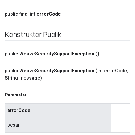
public final int
error
Code
Konstruktor Publik
public
Weave
Security
Support
Exception
()
public
Weave
Security
Support
Exception
(int error
Code
,
String message)
Parameter
errorCode
pesan