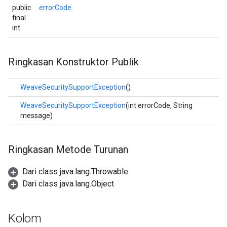
public
errorCode
final
int
Ringkasan Konstruktor Publik
WeaveSecuritySupportException
()
WeaveSecuritySupportException
(int errorCode, String
message)
Ringkasan Metode Turunan
Dari class java.lang.Throwable
Dari class java.lang.Object
Kolom