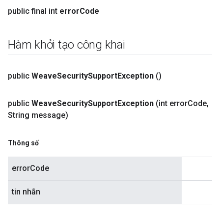
public final int
error
Code
Hàm khởi tạo công khai
public
Weave
Security
Support
Exception
()
public
Weave
Security
Support
Exception
(int error
Code
,
String message)
Thông số
errorCode
tin nhắn