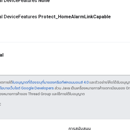
nal Device
Features
None
nal Device
Features
Protect
_
Home
Alarm
Link
Capable
al
ญาตภายใต้
ใบอนุญาตที่ต้องระบุที่มาของครีเอทีฟคอมมอนส์ 4.0
และตัวอย่างโค้ดได้รับอนุญ
โยบายเว็บไซต์ Google Developers
ส่วน Java เป็นเครื่องหมายการค้าจดทะเบียนของ O
เครื่องหมายการค้าของ Thread Group และใช้ภายใต้ใบอนุญาต
C
การสนับสนุน