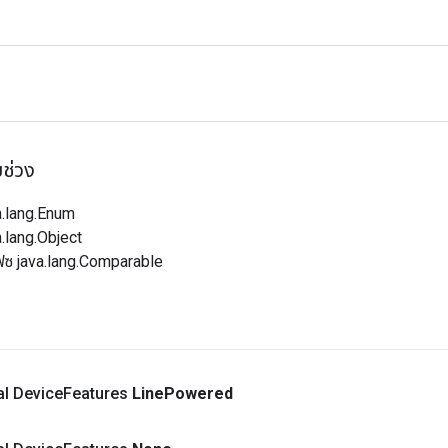
บช่วง
a.lang.Enum
.lang.Object
ฟซ java.lang.Comparable
nal Device
Features
Line
Powered