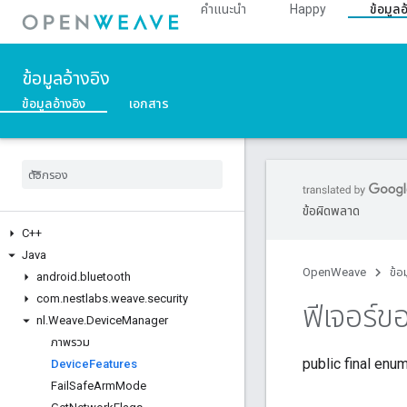
คำแนะนำ
Happy
ข้อมูลอ
ข้อมูลอ้างอิง
ข้อมูลอ้างอิง
เอกสาร
ข้อผิดพลาด
C++
Java
OpenWeave
ข้อ
android
.
bluetooth
com
.
nestlabs
.
weave
.
security
ฟีเจอร์ข
nl
.
Weave
.
Device
Manager
ภาพรวม
public final enu
Device
Features
Fail
Safe
Arm
Mode