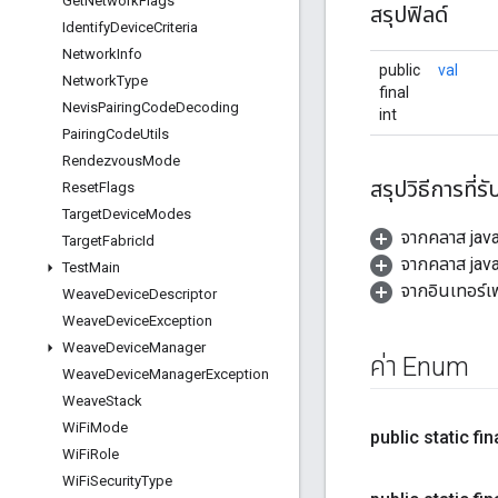
Get
Network
Flags
สรุปฟิลด์
Identify
Device
Criteria
Network
Info
public
val
Network
Type
final
Nevis
Pairing
Code
Decoding
int
Pairing
Code
Utils
Rendezvous
Mode
สรุปวิธีการที่รั
Reset
Flags
Target
Device
Modes
จากคลาส jav
Target
Fabric
Id
จากคลาส java
Test
Main
จากอินเทอร์เ
Weave
Device
Descriptor
Weave
Device
Exception
Weave
Device
Manager
ค่า Enum
Weave
Device
Manager
Exception
Weave
Stack
Wi
Fi
Mode
public static fi
Wi
Fi
Role
Wi
Fi
Security
Type