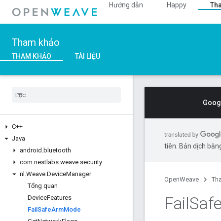
Hướng dẫn
Happy
Th
Tham khảo
THAM KHẢO
TÀI LIỆU
Googl
C++
Java
tiên. Bản dịch bằng
android
.
bluetooth
com
.
nestlabs
.
weave
.
security
nl
.
Weave
.
Device
Manager
OpenWeave
Th
Tổng quan
Fail
Saf
Device
Features
Fail
Safe
Arm
Mode