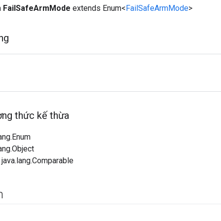
m
FailSafeArmMode
extends Enum<
FailSafeArmMode
>
ng
ng thức kế thừa
lang.Enum
lang.Object
 java.lang.Comparable
m