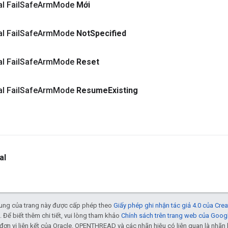
al Fail
Safe
Arm
Mode
Mới
al Fail
Safe
Arm
Mode
Not
Specified
al Fail
Safe
Arm
Mode
Reset
al Fail
Safe
Arm
Mode
Resume
Existing
al
 dung của trang này được cấp phép theo
Giấy phép ghi nhận tác giả 4.0 của Cr
. Để biết thêm chi tiết, vui lòng tham khảo
Chính sách trên trang web của Goog
đơn vị liên kết của Oracle. OPENTHREAD và các nhãn hiệu có liên quan là nhã