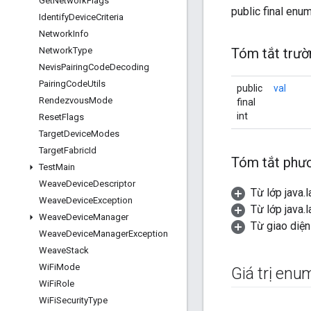
Get
Network
Flags
public final enu
Identify
Device
Criteria
Network
Info
Network
Type
Tóm tắt trườ
Nevis
Pairing
Code
Decoding
Pairing
Code
Utils
public
val
Rendezvous
Mode
final
int
Reset
Flags
Target
Device
Modes
Target
Fabric
Id
Tóm tắt phươ
Test
Main
Weave
Device
Descriptor
Từ lớp java.
Weave
Device
Exception
Từ lớp java.
Weave
Device
Manager
Từ giao diện
Weave
Device
Manager
Exception
Weave
Stack
Wi
Fi
Mode
Giá trị enu
Wi
Fi
Role
Wi
Fi
Security
Type