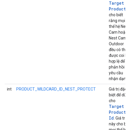
Target
Product
I
cho biết
rằng mọi
thế hệ Nest
Cam hoặc
Nest Cam
Outdoor
đều có thể
được coi là
hợp lệ để
phản hồi
yêu cầu
nhận dạng.
int
PRODUCT_WILDCARD_ID_NEST_PROTECT
Giá trị đặc
biệt để dùn
cho
Target
Product
Id
. Giá trị
này cho biế
mọi thế hệ