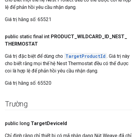
lệ để phản hồi yêu cầu nhận dạng.
Giá trị hằng số:
65521
public static final int
PRODUCT
_
WILDCARD
_
ID
_
NEST
_
THERMOSTAT
Giá trị đặc biệt để dùng cho
TargetProductId
. Giá trị này
cho biết rằng mọi thế hệ Nest Thermostat đều có thể được
coi là hợp lệ để phản hồi yêu cầu nhận dạng.
Giá trị hằng số:
65520
Trường
public long
Target
Device
Id
Chỉ định rằng chỉ thiết bị có mã nhận dạng Nút Weave đã chỉ