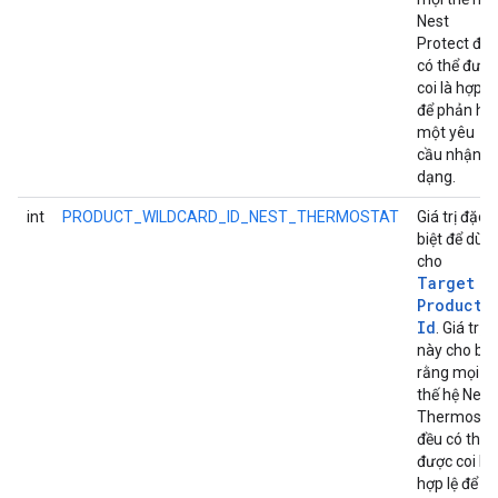
Nest
Protect đều
có thể được
coi là hợp lệ
để phản hồi
một yêu
cầu nhận
dạng.
int
PRODUCT_WILDCARD_ID_NEST_THERMOSTAT
Giá trị đặc
biệt để dùn
cho
Target
Product
Id
. Giá trị
này cho biế
rằng mọi
thế hệ Nest
Thermosta
đều có thể
được coi là
hợp lệ để