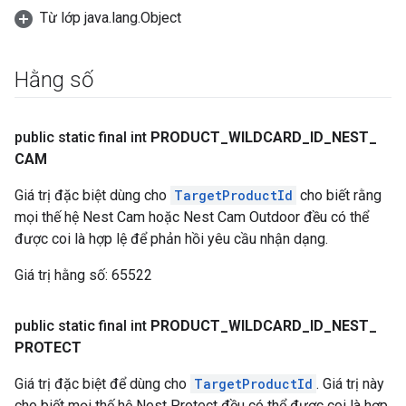
Từ lớp java.lang.Object
Hằng số
public static final int
PRODUCT
_
WILDCARD
_
ID
_
NEST
_
CAM
Giá trị đặc biệt dùng cho
TargetProductId
cho biết rằng
mọi thế hệ Nest Cam hoặc Nest Cam Outdoor đều có thể
được coi là hợp lệ để phản hồi yêu cầu nhận dạng.
Giá trị hằng số:
65522
public static final int
PRODUCT
_
WILDCARD
_
ID
_
NEST
_
PROTECT
Giá trị đặc biệt để dùng cho
TargetProductId
. Giá trị này
cho biết mọi thế hệ Nest Protect đều có thể được coi là hợp