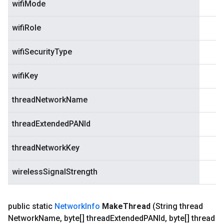
wifiMode
wifiRole
wifiSecurityType
wifiKey
threadNetworkName
threadExtendedPANId
threadNetworkKey
wirelessSignalStrength
public static
Network
Info
Make
Thread
(String thread
Network
Name
,
byte[] thread
Extended
PANId
,
byte[] thread