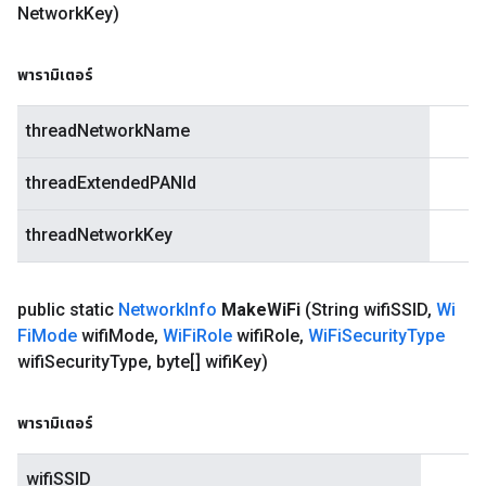
Network
Key)
พารามิเตอร์
threadNetworkName
threadExtendedPANId
threadNetworkKey
public static
Network
Info
Make
Wi
Fi
(String wifi
SSID
,
Wi
Fi
Mode
wifi
Mode
,
Wi
Fi
Role
wifi
Role
,
Wi
Fi
Security
Type
wifi
Security
Type
,
byte[] wifi
Key)
พารามิเตอร์
wifiSSID