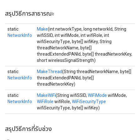
สรุปวิธีการสาธารณะ
static
Make
(int networkType, long networkId, String
NetworkInfo
wifiSSID, int wifiMode, int wifiRole, int
wifiSecurityType, byte[] wifiKey, String
threadNetworkName, byte[]
threadExtendedPANId, byte[] threadNetworkKey,
short wirelessSignalStrength)
static
MakeThread
(String threadNetworkName, byte[]
NetworkInfo
threadExtendedPANId, byte[]
threadNetworkKey)
static
MakeWiFi
(String wifiSSID,
WiFiMode
wifiMode,
NetworkInfo
WiFiRole
wifiRole,
WiFiSecurityType
wifiSecurityType, byte[] wifiKey)
สรุปวิธีการที่รับช่วง