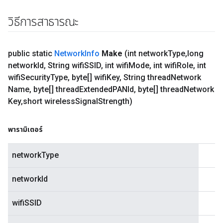
วิธีการสาธารณะ
public static
Network
Info
Make
(int network
Type
,
long
network
Id
,
String wifi
SSID
,
int wifi
Mode
,
int wifi
Role
,
int
wifi
Security
Type
,
byte[] wifi
Key
,
String thread
Network
Name
,
byte[] thread
Extended
PANId
,
byte[] thread
Network
Key
,
short wireless
Signal
Strength)
พารามิเตอร์
networkType
networkId
wifiSSID