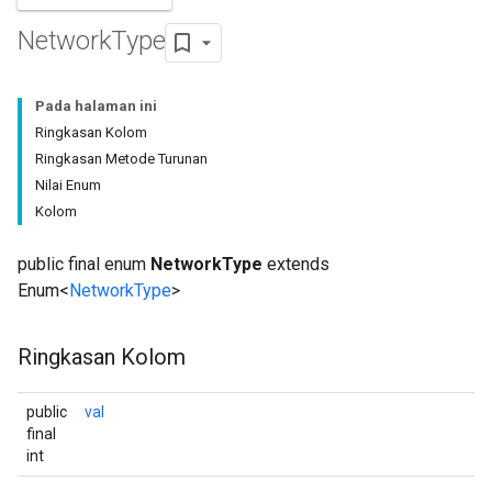
Network
Type
Pada halaman ini
Ringkasan Kolom
Ringkasan Metode Turunan
Nilai Enum
Kolom
public final enum
NetworkType
extends
Enum<
NetworkType
>
Ringkasan Kolom
public
val
final
int