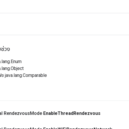
บช่วง
a.lang.Enum
.lang.Object
ฟซ java.lang.Comparable
inal Rendezvous
Mode
Enable
Thread
Rendezvous