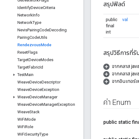
Get
Network
Flags
สรุปฟิลด์
Identify
Device
Criteria
Network
Info
public
val
Network
Type
final
Nevis
Pairing
Code
Decoding
int
Pairing
Code
Utils
Rendezvous
Mode
สรุปวิธีการที่รั
Reset
Flags
Target
Device
Modes
จากคลาส jav
Target
Fabric
Id
จากคลาส java
Test
Main
จากอินเทอร์เ
Weave
Device
Descriptor
Weave
Device
Exception
Weave
Device
Manager
ค่า Enum
Weave
Device
Manager
Exception
Weave
Stack
Wi
Fi
Mode
public static f
Wi
Fi
Role
Wi
Fi
Security
Type