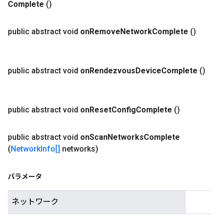
Complete
()
public abstract void
on
Remove
Network
Complete
()
public abstract void
on
Rendezvous
Device
Complete
()
public abstract void
on
Reset
Config
Complete
()
public abstract void
on
Scan
Networks
Complete
(
Network
Info[]
networks)
パラメータ
ネットワーク