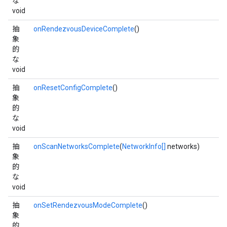
な
void
抽
onRendezvousDeviceComplete
()
象
的
な
void
抽
onResetConfigComplete
()
象
的
な
void
抽
onScanNetworksComplete
(
NetworkInfo[]
networks)
象
的
な
void
抽
onSetRendezvousModeComplete
()
象
的