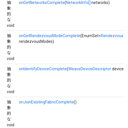
抽
onGetNetworksComplete
(
NetworkInfo[]
networks)
象
的
な
void
抽
onGetRendezvousModeComplete
(EnumSet<
RendezvousM
象
rendezvousModes)
的
な
void
抽
onIdentifyDeviceComplete
(
WeaveDeviceDescriptor
deviceDe
象
的
な
void
抽
onJoinExistingFabricComplete
()
象
的
な
void