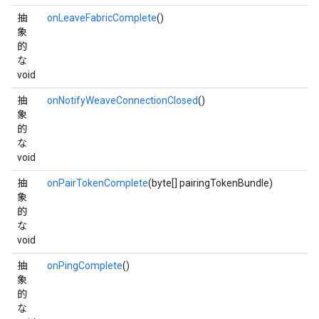
抽
onLeaveFabricComplete
()
象
的
な
void
抽
onNotifyWeaveConnectionClosed
()
象
的
な
void
抽
onPairTokenComplete
(byte[] pairingTokenBundle)
象
的
な
void
抽
onPingComplete
()
象
的
な