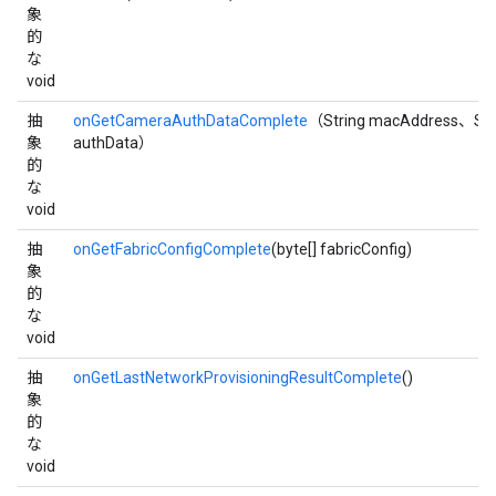
象
的
な
void
抽
onGetCameraAuthDataComplete
（String macAddress、Str
象
authData）
的
な
void
抽
onGetFabricConfigComplete
(byte[] fabricConfig)
象
的
な
void
抽
onGetLastNetworkProvisioningResultComplete
()
象
的
な
void