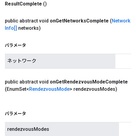
Result
Complete
()
public abstract void
on
Get
Networks
Complete
(
Network
Info[]
networks)
パラメータ
ネットワーク
public abstract void
on
Get
Rendezvous
Mode
Complete
(Enum
Set<
Rendezvous
Mode
> rendezvous
Modes)
パラメータ
rendezvousModes