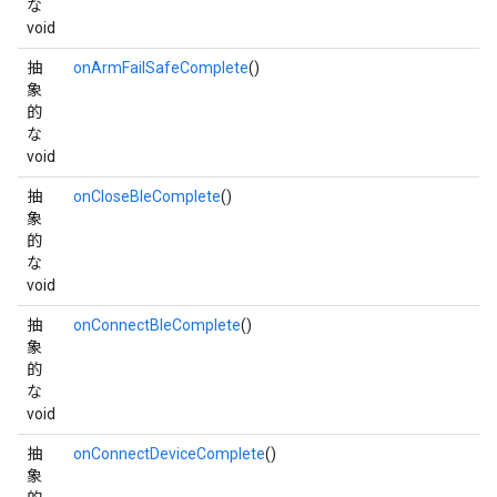
な
void
抽
onArmFailSafeComplete
()
象
的
な
void
抽
onCloseBleComplete
()
象
的
な
void
抽
onConnectBleComplete
()
象
的
な
void
抽
onConnectDeviceComplete
()
象