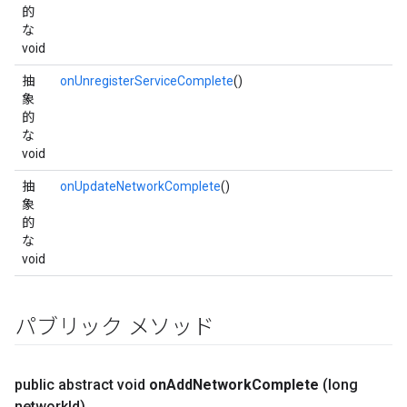
的
な
void
抽
onUnregisterServiceComplete
()
象
的
な
void
抽
onUpdateNetworkComplete
()
象
的
な
void
パブリック メソッド
public abstract void
on
Add
Network
Complete
(long
network
Id)