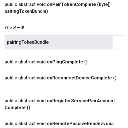
public abstract void
on
Pair
Token
Complete
(byte[]
pairing
Token
Bundle)
パラメータ
pairingTokenBundle
public abstract void
on
Ping
Complete
()
public abstract void
on
Reconnect
Device
Complete
()
public abstract void
on
Register
Service
Pair
Account
Complete
()
public abstract void
on
Remote
Passive
Rendezvous