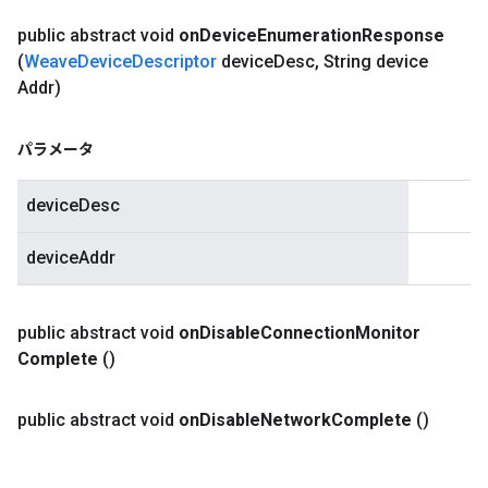
public abstract void
on
Device
Enumeration
Response
(
Weave
Device
Descriptor
device
Desc
,
String device
Addr)
パラメータ
deviceDesc
deviceAddr
public abstract void
on
Disable
Connection
Monitor
Complete
()
public abstract void
on
Disable
Network
Complete
()