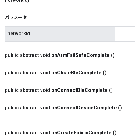
パラメータ
networkId
public abstract void
on
Arm
Fail
Safe
Complete
()
public abstract void
on
Close
Ble
Complete
()
public abstract void
on
Connect
Ble
Complete
()
public abstract void
on
Connect
Device
Complete
()
public abstract void
on
Create
Fabric
Complete
()