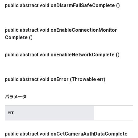
public abstract void
on
Disarm
Fail
Safe
Complete
()
public abstract void
on
Enable
Connection
Monitor
Complete
()
public abstract void
on
Enable
Network
Complete
()
public abstract void
on
Error
(Throwable err)
パラメータ
err
public abstract void
on
Get
Camera
Auth
Data
Complete