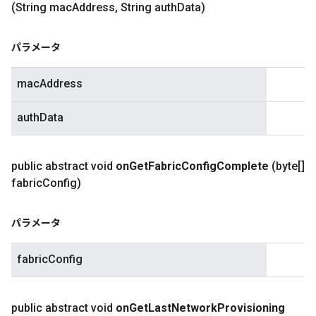
(String mac
Address
,
String auth
Data)
パラメータ
macAddress
authData
public abstract void
on
Get
Fabric
Config
Complete
(byte[]
fabric
Config)
パラメータ
fabricConfig
public abstract void
on
Get
Last
Network
Provisioning