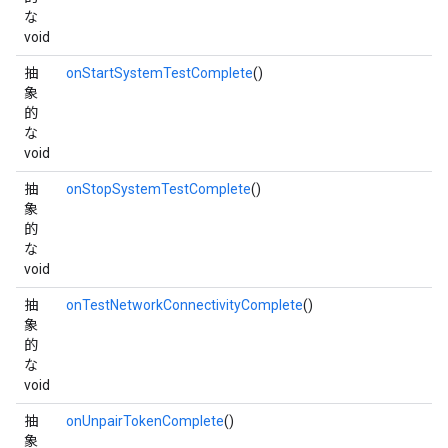
な
void
抽
onStartSystemTestComplete
()
象
的
な
void
抽
onStopSystemTestComplete
()
象
的
な
void
抽
onTestNetworkConnectivityComplete
()
象
的
な
void
抽
onUnpairTokenComplete
()
象