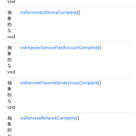
void
抽
onReconnectDeviceComplete
()
象
的
な
void
抽
onRegisterServicePairAccountComplete
()
象
的
な
void
抽
onRemotePassiveRendezvousComplete
()
象
的
な
void
抽
onRemoveNetworkComplete
()
象
的