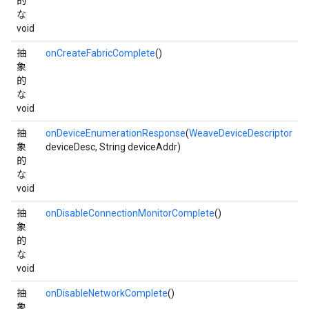
的
な
void
抽
onCreateFabricComplete
()
象
的
な
void
抽
onDeviceEnumerationResponse
(
WeaveDeviceDescriptor
象
deviceDesc, String deviceAddr)
的
な
void
抽
onDisableConnectionMonitorComplete
()
象
的
な
void
抽
onDisableNetworkComplete
()
象