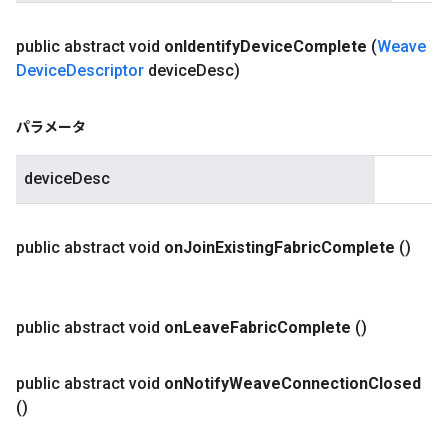
public abstract void
on
Identify
Device
Complete
(
Weave
Device
Descriptor
device
Desc)
パラメータ
deviceDesc
public abstract void
on
Join
Existing
Fabric
Complete
()
public abstract void
on
Leave
Fabric
Complete
()
public abstract void
on
Notify
Weave
Connection
Closed
()