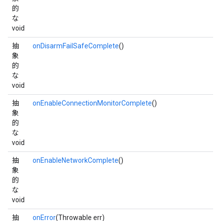
的
な
void
抽
onDisarmFailSafeComplete
()
象
的
な
void
抽
onEnableConnectionMonitorComplete
()
象
的
な
void
抽
onEnableNetworkComplete
()
象
的
な
void
抽
onError
(Throwable err)