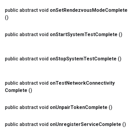
public abstract void
on
Set
Rendezvous
Mode
Complete
()
public abstract void
on
Start
System
Test
Complete
()
public abstract void
on
Stop
System
Test
Complete
()
public abstract void
on
Test
Network
Connectivity
Complete
()
public abstract void
on
Unpair
Token
Complete
()
public abstract void
on
Unregister
Service
Complete
()