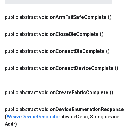
public abstract void
on
Arm
Fail
Safe
Complete
()
public abstract void
on
Close
Ble
Complete
()
public abstract void
on
Connect
Ble
Complete
()
public abstract void
on
Connect
Device
Complete
()
public abstract void
on
Create
Fabric
Complete
()
public abstract void
on
Device
Enumeration
Response
(
Weave
Device
Descriptor
device
Desc
,
String device
Addr)