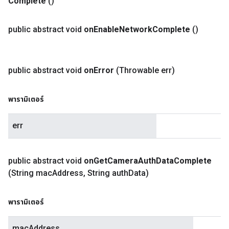
Complete
()
public abstract void
on
Enable
Network
Complete
()
public abstract void
on
Error
(Throwable err)
พารามิเตอร์
err
public abstract void
on
Get
Camera
Auth
Data
Complete
(String mac
Address
,
String auth
Data)
พารามิเตอร์
macAddress