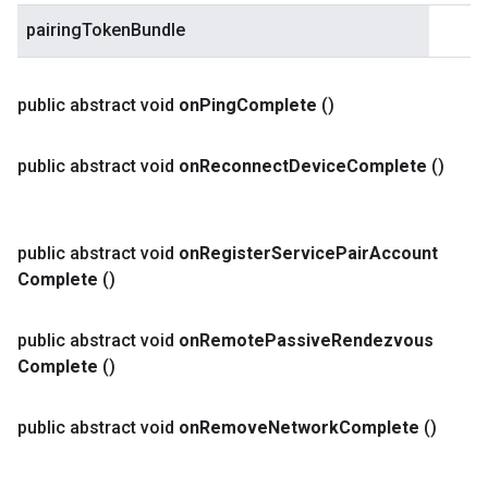
pairingTokenBundle
public abstract void
on
Ping
Complete
()
public abstract void
on
Reconnect
Device
Complete
()
public abstract void
on
Register
Service
Pair
Account
Complete
()
public abstract void
on
Remote
Passive
Rendezvous
Complete
()
public abstract void
on
Remove
Network
Complete
()