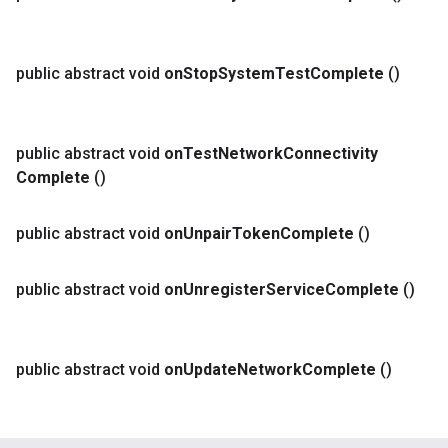
public abstract void
on
Stop
System
Test
Complete
()
public abstract void
on
Test
Network
Connectivity
Complete
()
public abstract void
on
Unpair
Token
Complete
()
public abstract void
on
Unregister
Service
Complete
()
public abstract void
on
Update
Network
Complete
()