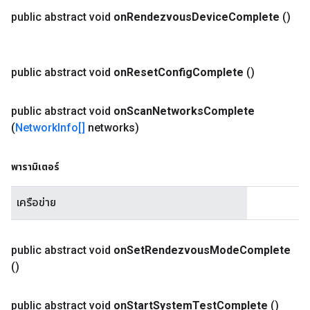
public abstract void
on
Rendezvous
Device
Complete
()
public abstract void
on
Reset
Config
Complete
()
public abstract void
on
Scan
Networks
Complete
(
Network
Info[]
networks)
พารามิเตอร์
เครือข่าย
public abstract void
on
Set
Rendezvous
Mode
Complete
()
public abstract void
on
Start
System
Test
Complete
()