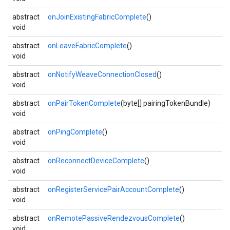
abstract
onJoinExistingFabricComplete
()
void
abstract
onLeaveFabricComplete
()
void
abstract
onNotifyWeaveConnectionClosed
()
void
abstract
onPairTokenComplete
(byte[] pairingTokenBundle)
void
abstract
onPingComplete
()
void
abstract
onReconnectDeviceComplete
()
void
abstract
onRegisterServicePairAccountComplete
()
void
abstract
onRemotePassiveRendezvousComplete
()
void