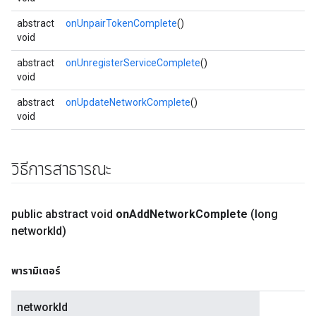
abstract
onUnpairTokenComplete
()
void
abstract
onUnregisterServiceComplete
()
void
abstract
onUpdateNetworkComplete
()
void
วิธีการสาธารณะ
public abstract void
on
Add
Network
Complete
(long
network
Id)
พารามิเตอร์
networkId