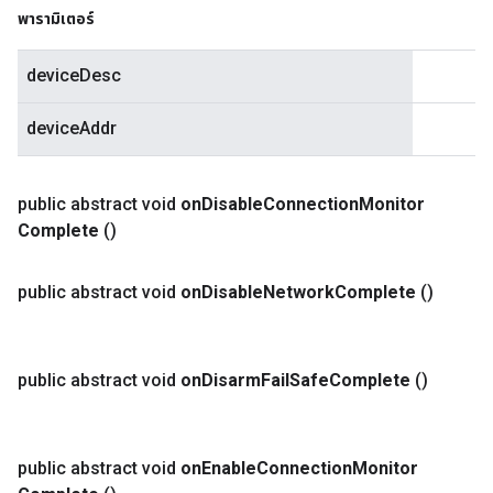
พารามิเตอร์
deviceDesc
deviceAddr
public abstract void
on
Disable
Connection
Monitor
Complete
()
public abstract void
on
Disable
Network
Complete
()
public abstract void
on
Disarm
Fail
Safe
Complete
()
public abstract void
on
Enable
Connection
Monitor