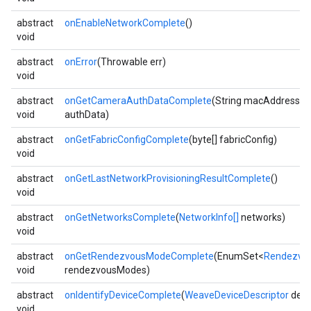
abstract
onEnableNetworkComplete
()
void
abstract
onError
(Throwable err)
void
abstract
onGetCameraAuthDataComplete
(String macAddress, S
void
authData)
abstract
onGetFabricConfigComplete
(byte[] fabricConfig)
void
abstract
onGetLastNetworkProvisioningResultComplete
()
void
abstract
onGetNetworksComplete
(
NetworkInfo[]
networks)
void
abstract
onGetRendezvousModeComplete
(EnumSet<
Rendezvo
void
rendezvousModes)
abstract
onIdentifyDeviceComplete
(
WeaveDeviceDescriptor
devi
void