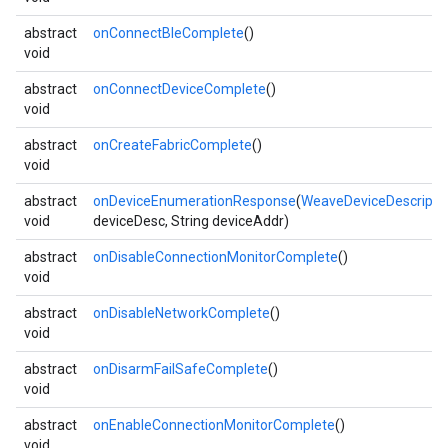
abstract
onConnectBleComplete
()
void
abstract
onConnectDeviceComplete
()
void
abstract
onCreateFabricComplete
()
void
abstract
onDeviceEnumerationResponse
(
WeaveDeviceDescripto
void
deviceDesc, String deviceAddr)
abstract
onDisableConnectionMonitorComplete
()
void
abstract
onDisableNetworkComplete
()
void
abstract
onDisarmFailSafeComplete
()
void
abstract
onEnableConnectionMonitorComplete
()
void