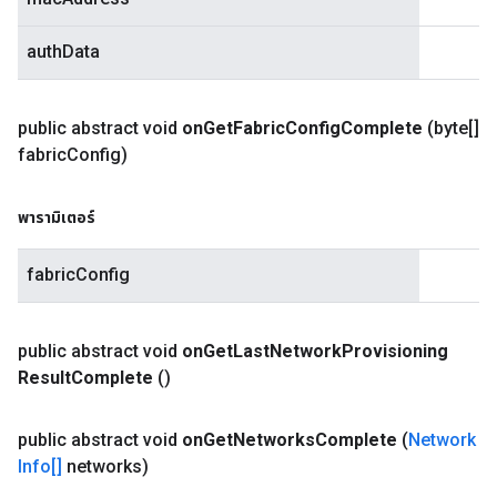
authData
public abstract void
on
Get
Fabric
Config
Complete
(byte[]
fabric
Config)
พารามิเตอร์
fabricConfig
public abstract void
on
Get
Last
Network
Provisioning
Result
Complete
()
public abstract void
on
Get
Networks
Complete
(
Network
Info[]
networks)