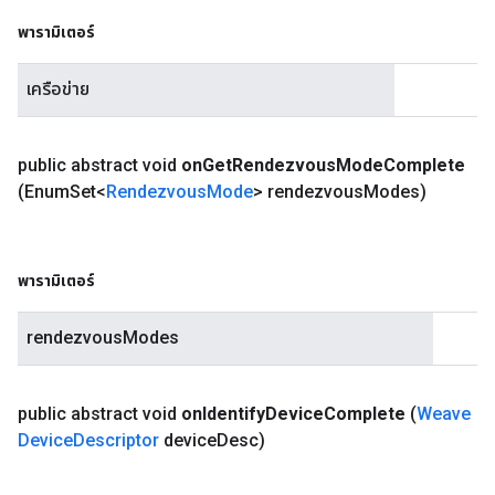
พารามิเตอร์
เครือข่าย
public abstract void
on
Get
Rendezvous
Mode
Complete
(Enum
Set<
Rendezvous
Mode
> rendezvous
Modes)
พารามิเตอร์
rendezvousModes
public abstract void
on
Identify
Device
Complete
(
Weave
Device
Descriptor
device
Desc)