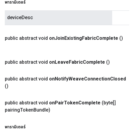
พารามิเตอร์
deviceDesc
public abstract void
on
Join
Existing
Fabric
Complete
()
public abstract void
on
Leave
Fabric
Complete
()
public abstract void
on
Notify
Weave
Connection
Closed
()
public abstract void
on
Pair
Token
Complete
(byte[]
pairing
Token
Bundle)
พารามิเตอร์