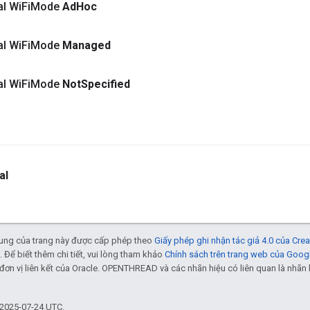
al Wi
Fi
Mode
Ad
Hoc
al Wi
Fi
Mode
Managed
al Wi
Fi
Mode
Not
Specified
al
 dung của trang này được cấp phép theo
Giấy phép ghi nhận tác giả 4.0 của Cr
. Để biết thêm chi tiết, vui lòng tham khảo
Chính sách trên trang web của Goog
đơn vị liên kết của Oracle. OPENTHREAD và các nhãn hiệu có liên quan là nhã
 2025-07-24 UTC.