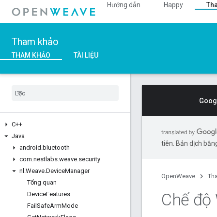
Hướng dẫn
Happy
Th
Tham khảo
THAM KHẢO
TÀI LIỆU
Googl
C++
Java
tiên. Bản dịch bằng
android
.
bluetooth
com
.
nestlabs
.
weave
.
security
nl
.
Weave
.
Device
Manager
OpenWeave
Th
Tổng quan
Chế độ 
Device
Features
Fail
Safe
Arm
Mode