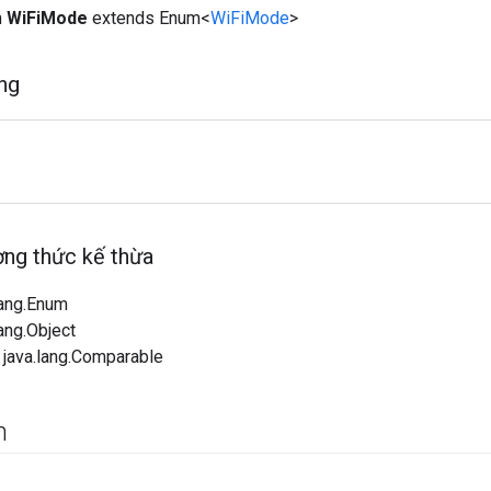
m
WiFiMode
extends Enum<
WiFiMode
>
ng
ng thức kế thừa
lang.Enum
lang.Object
 java.lang.Comparable
m