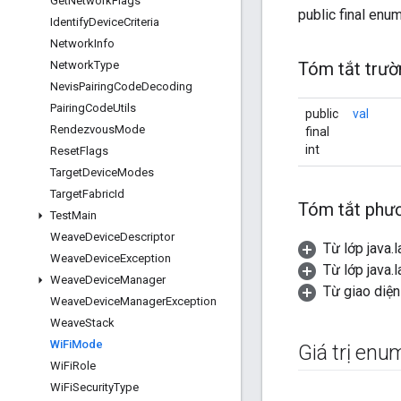
Get
Network
Flags
public final enu
Identify
Device
Criteria
Network
Info
Network
Type
Tóm tắt trườ
Nevis
Pairing
Code
Decoding
Pairing
Code
Utils
public
val
Rendezvous
Mode
final
int
Reset
Flags
Target
Device
Modes
Target
Fabric
Id
Tóm tắt phươ
Test
Main
Weave
Device
Descriptor
Từ lớp java.
Weave
Device
Exception
Từ lớp java.
Weave
Device
Manager
Từ giao diện
Weave
Device
Manager
Exception
Weave
Stack
Wi
Fi
Mode
Giá trị enu
Wi
Fi
Role
Wi
Fi
Security
Type