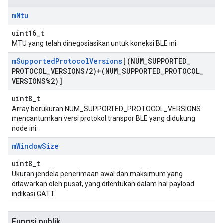
m
Mtu
uint16_t
MTU yang telah dinegosiasikan untuk koneksi BLE ini.
m
Supported
Protocol
Versions
[(NUM
_
SUPPORTED
_
PROTOCOL
_
VERSIONS
/
2)+(NUM
_
SUPPORTED
_
PROTOCOL
_
VERSIONS%2)]
uint8_t
Array berukuran NUM_SUPPORTED_PROTOCOL_VERSIONS
mencantumkan versi protokol transpor BLE yang didukung
node ini.
m
Window
Size
uint8_t
Ukuran jendela penerimaan awal dan maksimum yang
ditawarkan oleh pusat, yang ditentukan dalam hal payload
indikasi GATT.
Fungsi publik