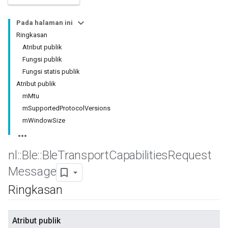
Pada halaman ini
Ringkasan
Atribut publik
Fungsi publik
Fungsi statis publik
Atribut publik
mMtu
mSupportedProtocolVersions
mWindowSize
nl
::
Ble
::
Ble
Transport
Capabilities
Request
Message
Ringkasan
Atribut publik