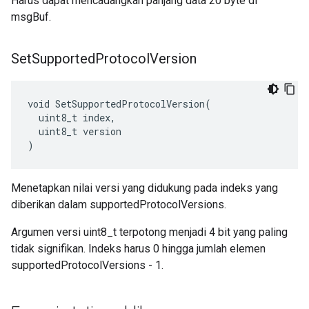
Harus dapat mencadangkan panjang data 20 byte di
msgBuf.
Set
Supported
Protocol
Version
void SetSupportedProtocolVersion(

  uint8_t index,

  uint8_t version

)
Menetapkan nilai versi yang didukung pada indeks yang
diberikan dalam supportedProtocolVersions.
Argumen versi uint8_t terpotong menjadi 4 bit yang paling
tidak signifikan. Indeks harus 0 hingga jumlah elemen
supportedProtocolVersions - 1.