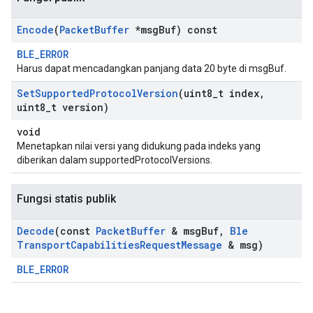
Encode
(
Packet
Buffer
*msg
Buf) const
BLE_ERROR
Harus dapat mencadangkan panjang data 20 byte di msgBuf.
Set
Supported
Protocol
Version
(uint8
_
t index
,
uint8
_
t version)
void
Menetapkan nilai versi yang didukung pada indeks yang
diberikan dalam supportedProtocolVersions.
Fungsi statis publik
Decode
(const
Packet
Buffer
& msg
Buf
,
Ble
Transport
Capabilities
Request
Message
& msg)
BLE_ERROR