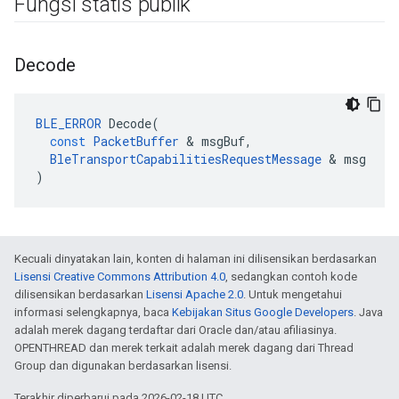
Fungsi statis publik
Decode
BLE_ERROR
Decode
(
const
PacketBuffer
&
msgBuf
,
BleTransportCapabilitiesRequestMessage
&
msg
)
Kecuali dinyatakan lain, konten di halaman ini dilisensikan berdasarkan
Lisensi Creative Commons Attribution 4.0
, sedangkan contoh kode
dilisensikan berdasarkan
Lisensi Apache 2.0
. Untuk mengetahui
informasi selengkapnya, baca
Kebijakan Situs Google Developers
. Java
adalah merek dagang terdaftar dari Oracle dan/atau afiliasinya.
OPENTHREAD dan merek terkait adalah merek dagang dari Thread
Group dan digunakan berdasarkan lisensi.
Terakhir diperbarui pada 2026-02-18 UTC.