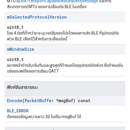
MTU ใน
BleTransportCapabilitiesRequestMessage
และการ
สังเกตการณ์ MTU ของการเชื่อมต่อ BLE ในเครื่อง
m
Selected
Protocol
Version
uint8_t
โดย 4 บิตที่ต่ำกว่าจะระบุเวอร์ชันของโปรโตคอลการส่ง BLE ที่อุปกรณ์ต่อ
พ่วง BLE เลือกไว้สำหรับการเชื่อมต่อนี้
m
Window
Size
uint8_t
ขนาดหน้าต่างรับเริ่มต้นและสูงสุดที่กำหนดโดยอุปกรณ์ต่อพ่วง ซึ่งกำหนดใน
แง่ของเพย์โหลดการเขียน GATT
ฟังก์ชันสาธารณะ
Encode
(
Packet
Buffer
*msg
Buf) const
BLE_ERROR
ต้องจองข้อมูลความยาว 20 ไบต์ใน msgBuf ได้