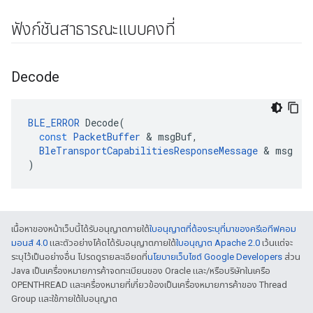
ฟังก์ชันสาธารณะแบบคงที่
Decode
BLE_ERROR
Decode
(
const
PacketBuffer
&
msgBuf
,
BleTransportCapabilitiesResponseMessage
&
msg
)
เนื้อหาของหน้าเว็บนี้ได้รับอนุญาตภายใต้
ใบอนุญาตที่ต้องระบุที่มาของครีเอทีฟคอม
มอนส์ 4.0
และตัวอย่างโค้ดได้รับอนุญาตภายใต้
ใบอนุญาต Apache 2.0
เว้นแต่จะ
ระบุไว้เป็นอย่างอื่น โปรดดูรายละเอียดที่
นโยบายเว็บไซต์ Google Developers
ส่วน
Java เป็นเครื่องหมายการค้าจดทะเบียนของ Oracle และ/หรือบริษัทในเครือ
OPENTHREAD และเครื่องหมายที่เกี่ยวข้องเป็นเครื่องหมายการค้าของ Thread
Group และใช้ภายใต้ใบอนุญาต