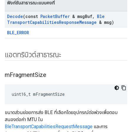
ฟังก์ชันสาธารณะแบบคงที่
Decode
(const
Packet
Buffer
& msg
Buf
,
Ble
Transport
Capabilities
Response
Message
& msg)
BLE_ERROR
แอตทริบิวต์สาธารณะ
m
Fragment
Size
uint16_t mFragmentSize
ขนาดส่วนย่อยการส่ง BLE ที่เลือกโดยอุปกรณ์ต่อพ่วงเพื่อตอบ
สนองต่อค่า MTU ใน
BleTransportCapabilitiesRequestMessage
และการ