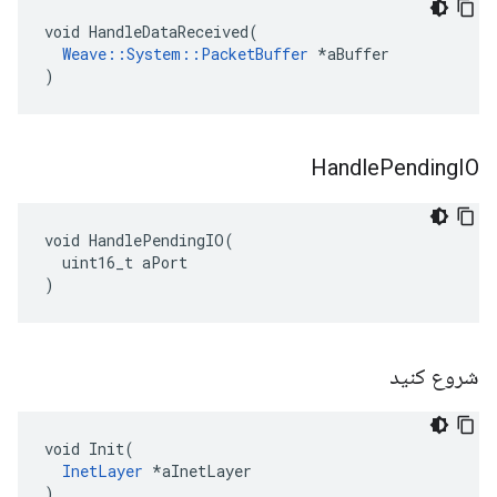
void HandleDataReceived(

Weave::System::PacketBuffer
 *aBuffer

)
Handle
Pending
IO
void HandlePendingIO(

  uint16_t aPort

)
شروع کنید
void Init(

InetLayer
 *aInetLayer

)