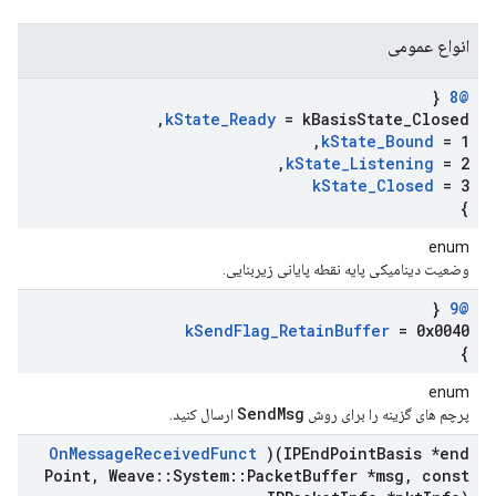
انواع عمومی
{
@8
,
k
State
_
Ready
= k
Basis
State
_
Closed
,
k
State
_
Bound
= 1
,
k
State
_
Listening
= 2
k
State
_
Closed
= 3
}
enum
وضعیت دینامیکی پایه نقطه پایانی زیربنایی.
{
@9
k
Send
Flag
_
Retain
Buffer
= 0x0040
}
enum
SendMsg
پرچم های گزینه را برای روش
ارسال کنید.
On
Message
Received
Funct
)(IPEnd
Point
Basis *end
Point
,
Weave
::
System
::
Packet
Buffer *msg
,
const