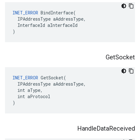
INET_ERROR
 BindInterface(

  IPAddressType aAddressType,

  InterfaceId aInterfaceId

)
Get
Socket
INET_ERROR
 GetSocket(

  IPAddressType aAddressType,

  int aType,

  int aProtocol

)
Handle
Data
Received