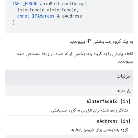
INET_ERROR
JoinMulticastGroup
(
InterfaceId
aInterfaceId
,
const
IPAddress
&
aAddress
)
به یک گروه چندپخشی IP بپیوندید.
نقطه پایانی را به گروه چندپخشی ارائه شده در رابط مشخص شده
بپیوندید.
جزئیات
پارامترها
Interface
Id
[in] a
نشانگر رابط شبکه برای افزودن به گروه چندپخشی
Address
[in] a
گروه چندپخشی برای افزودن رابط به