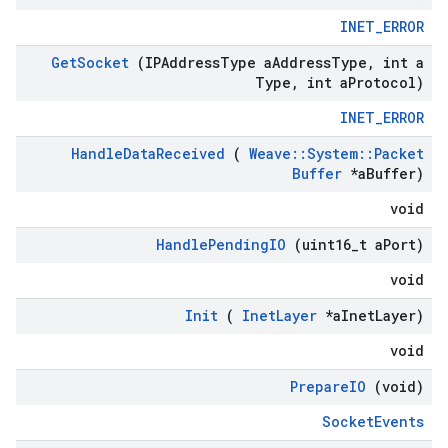
INET_ERROR
Get
Socket
(IPAddress
Type a
Address
Type
,
int a
Type
,
int a
Protocol)
INET_ERROR
Handle
Data
Received
(
Weave
::
System
::
Packet
Buffer
*a
Buffer)
void
Handle
Pending
IO
(uint16
_
t a
Port)
void
Init
(
Inet
Layer
*a
Inet
Layer)
void
Prepare
IO
(void)
SocketEvents