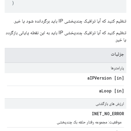
)
تنظیم کنید که آیا ترافیک چندپخشی IP باید برگردانده شود یا خیر.
تنظیم کنید که آیا ترافیک چندپخشی IP باید به این نقطه پایانی بازگردد
یا خیر.
جزئیات
پارامترها
IPVersion
[in] a
Loop
[in] a
ارزش های بازگشتی
INET
_
NO
_
ERROR
موفقیت: مجموعه رفتار حلقه بک چندپخشی