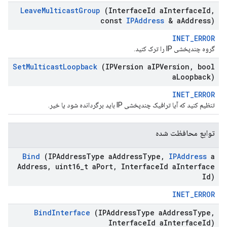
Leave
Multicast
Group
(Interface
Id a
Interface
Id
,
const
IPAddress
& a
Address)
INET_ERROR
گروه چندپخشی IP را ترک کنید.
Set
Multicast
Loopback
(IPVersion a
IPVersion
,
bool
a
Loopback)
INET_ERROR
تنظیم کنید که آیا ترافیک چندپخشی IP باید برگردانده شود یا خیر.
توابع محافظت شده
Bind
(IPAddress
Type a
Address
Type
,
IPAddress
a
Address
,
uint16
_
t a
Port
,
Interface
Id a
Interface
Id)
INET_ERROR
Bind
Interface
(IPAddress
Type a
Address
Type
,
Interface
Id a
Interface
Id)