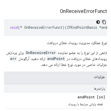
On
Receive
Error
Funct
void
(
*
OnReceiveErrorFunct
)(
IPEndPointBasis
*
endP
نوع عملکرد مدیریت رویداد خطای دریافت.
تابعی از این نوع را به عضو نماینده
OnReceiveError
برای پردازش
رویدادهای خطای دریافت در
endPoint
ارائه دهید. آرگومان
err
جزئیات خاصی در مورد نوع خطا ارائه می دهد.
جزئیات
پارامترها
Point
[in] end
نقطه پایانی مرتبط با رویداد.