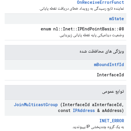
OnReceiveErrorFunct
نماینده تابع رسیدگی به رویداد خطای دریافت نقطه پایانی.
m
State
enum nl::Inet::IPEndPointBasis::@8
وضعیت دینامیکی پایه نقطه پایانی زیربنایی.
ویژگی های محافظت شده
m
Bound
Intf
Id
InterfaceId
توابع عمومی
Join
Multicast
Group
(Interface
Id a
Interface
Id
,
const
IPAddress
& a
Address)
INET_ERROR
به یک گروه چندپخشی IP بپیوندید.