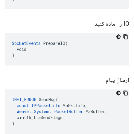
IO را آماده کنید
SocketEvents
 PrepareIO(

  void

)
ارسال پیام
INET_ERROR
SendMsg
(
const
IPPacketInfo
*
aPktInfo
,
Weave
::
System
::
PacketBuffer
*
aBuffer
,
uint16_t
aSendFlags
)