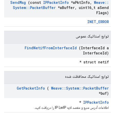
Send
Msg
(const
IPPacket
Info
*a
Pkt
Info
,
Weave
::
System
::
Packet
Buffer
*a
Buffer
,
uint16
_
t a
Send
Flags)
INET_ERROR
توابع استاتیک عمومی
Find
Netif
From
Interface
Id
(Interface
Id a
Interface
Id)
struct netif *
توابع استاتیک محافظت شده
Get
Packet
Info
(
Weave
::
System
::
Packet
Buffer
*buf)
*
IPPacketInfo
اطلاعات آدرس منبع و مقصد لایه IP LwIP را دریافت کنید.