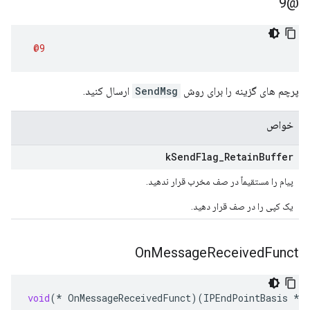
@9
@9
پرچم های گزینه را برای روش
SendMsg
ارسال کنید.
خواص
k
Send
Flag
_
Retain
Buffer
پیام را مستقیماً در صف مخرب قرار ندهید.
یک کپی را در صف قرار دهید.
On
Message
Received
Funct
void
(
*
OnMessageReceivedFunct
)(
IPEndPointBasis
*
e