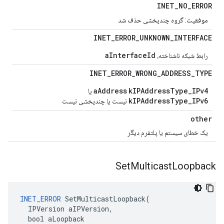
INET
_
NO
_
ERROR
موفقیت: گروه چندپخشی حذف شد
INET
_
ERROR
_
UNKNOWN
_
INTERFACE
aInterfaceId
رابط شبکه ناشناخته،
INET
_
ERROR
_
WRONG
_
ADDRESS
_
TYPE
aAddress
kIPAddressType_IPv4
یا
kIPAddressType_IPv6
نیست یا چندپخشی نیست
other
یک خطای سیستم یا پلتفرم دیگر
Set
Multicast
Loopback
INET_ERROR
 SetMulticastLoopback(

  IPVersion aIPVersion,

  bool aLoopback
