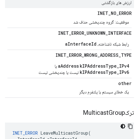
ارزش های بازگشتی
INET
_
NO
_
ERROR
موفقیت: گروه چندپخشی حذف شد
INET
_
ERROR
_
UNKNOWN
_
INTERFACE
aInterfaceId
رابط شبکه ناشناخته،
INET
_
ERROR
_
WRONG
_
ADDRESS
_
TYPE
aAddress
kIPAddressType_IPv4
یا
kIPAddressType_IPv6
نیست یا چندپخشی نیست
other
یک خطای سیستم یا پلتفرم دیگر
ترکMulticast
Group
INET_ERROR
LeaveMulticastGroup
(