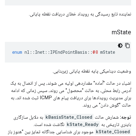
نماینده تابع رسیدگی به رویداد خطای دریافت نقطه پایانی.
m
State
enum
nl
::
Inet
::
IPEndPointBasis
::
@8
mState
وضعیت دینامیکی پایه نقطه پایانی زیربنایی.
اشیاء در حالت "آماده" مقداردهی اولیه می شوند، پس از اتصال به یک
آدرس رابط محلی، به حالت "محصول" می روند، سپس زمانی که ادامه
برای مدیریت رویدادها برای دریافت پیام های ICMP ثبت شده اند، به
حالت "گوش دادن" می روند.
توجه:
شمارش حالت
kBasisState_Closed
به دلایل سازگاری
باینری تاریخی به
kState_Ready
نگاشت شده است.
kState_Closed
موجود برای شناسایی جداگانه تمایز بین "هنوز باز