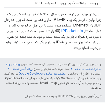
در بسته برای اطلاعات آدرس وجود نداشته باشد، NULL.
در بیشتر موارد، این ترفند ذخیره سازی اطلاعات قبل از داده کار می کند،
زیرا اولین بافر در یک پیام IP LwIP حاوی فضایی است که برای هدرهای
Ethernet/IP/UDP استفاده شده است. با این حال، با توجه به اندازه
فعلی ساختار
IPPacketInfo
(40 بایت)، ممکن است فضای کافی برای
ذخیره سازه همراه با بار در یک بسته بسته وجود نداشته باشد. در عمل،
این باید فقط برای بسته‌های IPv4 بسیار بزرگی که بدون هدر اترنت وارد
می‌شوند اتفاق بیفتد.
جز در مواردی که غیراز این ذکر شده باشد، محتوای این صفحه تحت مجوز
پروانه ارجاع
مشترکات خلاقانه نسخه ۴.۰
است. نمونه کدها نیز دارای مجوز
پروانه آپاچی نسخه ۲.۰
است. برای اطلاع از جزئیات، به
خطمشی‌های سایت Google Developers‏
مراجعه کنید.
جاوا علامت تجاری ثبت‌شده Oracle و/یا شرکت‌های وابسته به آن است. ‫OpenThread
و علائم مربوط به آن، علامت‌های تجاری Thread Group هستند و تحت پروانه استفاده
می‌شوند.
تاریخ آخرین به‌روزرسانی 2026-02-18 به‌وقت ساعت هماهنگ جهانی.