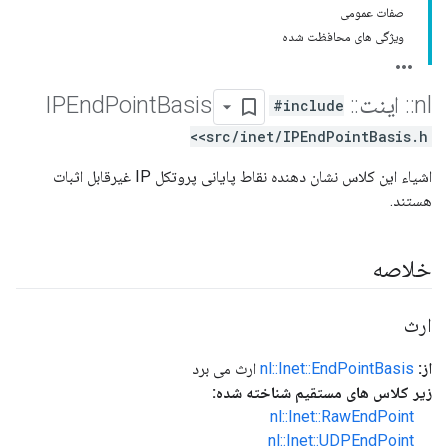
صفات عمومی
ویژگی های محافظت شده
nl
::
اینت
::
IPEnd
Basis
Point
#include
<src/inet/IPEndPointBasis.h>
اشیاء این کلاس نشان دهنده نقاط پایانی پروتکل IP غیرقابل اثبات
هستند.
خلاصه
ارث
از:
nl::Inet::EndPointBasis
ارث می برد
زیر کلاس های مستقیم شناخته شده:
nl::Inet::RawEndPoint
nl::Inet::UDPEndPoint