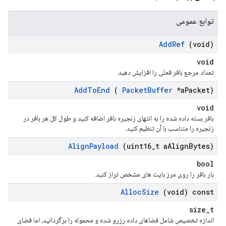
توابع عمومی
Add
Ref
(void)
void
تعداد مرجع بافر فعلی را افزایش دهید.
Add
To
End
(
Packet
Buffer
*a
Packet)
void
بافر بسته داده شده را به انتهای زنجیره بافر اضافه کنید و طول کل هر بافر در
زنجیره را متناسب با آن تنظیم کنید.
Align
Payload
(uint16
_
t a
Align
Bytes)
bool
بار بافر را روی مرز بایت های مشخص تراز کنید.
Alloc
Size
(void) const
size_t
اندازه تخصیص شامل فضاهای داده رزرو شده و محموله را برگردانید، اما فضای