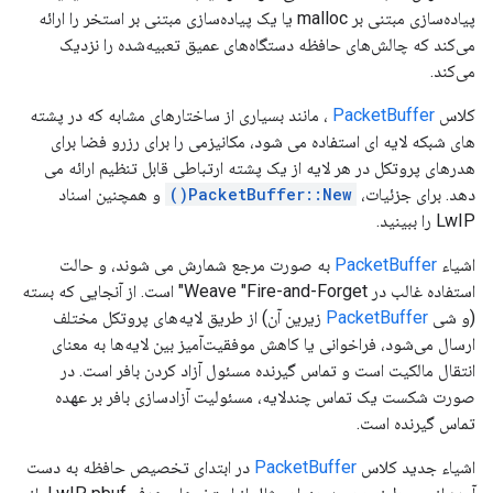
پیاده‌سازی مبتنی بر malloc یا یک پیاده‌سازی مبتنی بر استخر را ارائه
می‌کند که چالش‌های حافظه دستگاه‌های عمیق تعبیه‌شده را نزدیک
می‌کند.
کلاس
PacketBuffer
، مانند بسیاری از ساختارهای مشابه که در پشته
های شبکه لایه ای استفاده می شود، مکانیزمی را برای رزرو فضا برای
هدرهای پروتکل در هر لایه از یک پشته ارتباطی قابل تنظیم ارائه می
دهد. برای جزئیات،
PacketBuffer::New()
و همچنین اسناد
LwIP را ببینید.
اشیاء
PacketBuffer
به صورت مرجع شمارش می شوند، و حالت
استفاده غالب در Weave "Fire-and-Forget" است. از آنجایی که بسته
(و شی
PacketBuffer
زیرین آن) از طریق لایه‌های پروتکل مختلف
ارسال می‌شود، فراخوانی یا کاهش موفقیت‌آمیز بین لایه‌ها به معنای
انتقال مالکیت است و تماس گیرنده مسئول آزاد کردن بافر است. در
صورت شکست یک تماس چندلایه، مسئولیت آزادسازی بافر بر عهده
تماس گیرنده است.
اشیاء جدید کلاس
PacketBuffer
در ابتدای تخصیص حافظه به دست