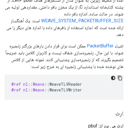
آمده از محیط زیرین، به عنوان مثال از استخرهای هدف LwIP pbuf، از
پشته کتابخانه استاندارد C، از یک مخزن بافر داخلی، مقداردهی اولیه می
شوند. در حالت ساده، اندازه بافر داده
WEAVE_SYSTEM_PACKETBUFFER_SIZE
است. یک آهنگساز
ارائه شده است که اجازه استفاده از بافرهای داده با اندازه های دیگر را می
دهد.
اشیاء
PacketBuffer
ممکن است برای قرار دادن بارهای بزرگتر زنجیره
شوند. با این حال، زنجیره‌سازی شفاف نیست و کاربران کلاس باید صریحاً
تصمیم بگیرند که از زنجیره‌سازی پشتیبانی کنند. نمونه هایی از کلاس
های نوشته شده با پشتیبانی زنجیره ای به شرح زیر است:
@ref
nl
:
:
Weave
:
:
WeaveTLVReader
@ref
nl
:
:
Weave
:
:
WeaveTLVWriter
ارث
ارث می برد از:
pbuf