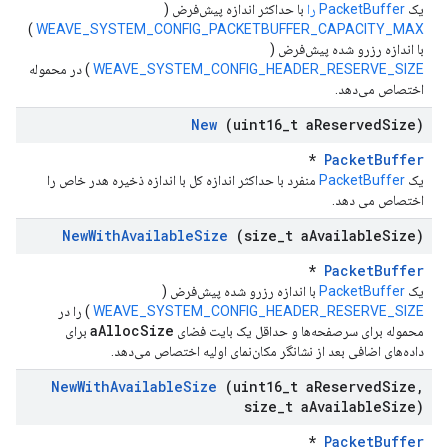
یک
PacketBuffer را
با حداکثر اندازه پیش‌فرض (
)
WEAVE_SYSTEM_CONFIG_PACKETBUFFER_CAPACITY_MAX
با اندازه رزرو شده پیش‌فرض (
WEAVE_SYSTEM_CONFIG_HEADER_RESERVE_SIZE
) در محموله
اختصاص می‌دهد.
New
(uint16
_
t a
Reserved
Size)
*
PacketBuffer
یک
PacketBuffer
منفرد با حداکثر اندازه کل با اندازه ذخیره هدر خاص را
اختصاص می دهد.
New
With
Available
Size
(size
_
t a
Available
Size)
*
PacketBuffer
یک
PacketBuffer
با اندازه رزرو شده پیش‌فرض (
WEAVE_SYSTEM_CONFIG_HEADER_RESERVE_SIZE
) را در
aAllocSize
محموله برای سرصفحه‌ها و حداقل یک بایت فضای
برای
داده‌های اضافی بعد از نشانگر مکان‌نمای اولیه اختصاص می‌دهد.
New
With
Available
Size
(uint16
_
t a
Reserved
Size
,
size
_
t a
Available
Size)
*
PacketBuffer