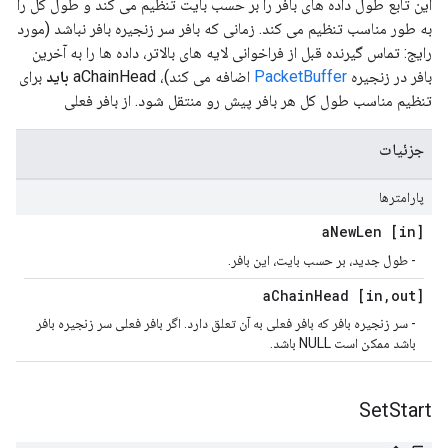
این تابع طول داده های بافر را بر حسب بایت تنظیم می کند و طول کل را
به طور مناسب تنظیم می کند. زمانی که بافر سر زنجیره بافر نباشد (مورد
رایج: تماس گیرنده قبل از فراخوانی لایه های بالاتر، داده ها را به آخرین
بافر در زنجیره
PacketBuffer
اضافه می کند)، aChainHead
باید
برای
تنظیم مناسب طول کل هر بافر پیش رو منتقل شود. از بافر فعلی
جزئیات
پارامترها
New
Len
[in] a
- طول جدید، بر حسب بایت، این بافر.
Chain
Head
,
out] a
[in
- سر زنجیره بافر که بافر فعلی به آن تعلق دارد. اگر بافر فعلی سر زنجیره بافر
باشد ممکن است NULL باشد.
Set
Start