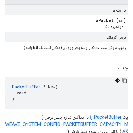
پارامترها
Packet
[in] a
- زنجیره بافر
برمی گرداند
NULL
زنجیره بافر بسته متشکل از دم بافر ورودی (ممکن است
باشد).
جدید
PacketBuffer
 * New(

  void

)
یک
PacketBuffer را
با حداکثر اندازه پیش‌فرض (
WEAVE_SYSTEM_CONFIG_PACKETBUFFER_CAPACITY_M
AX
) با اندازه رزرو شده پیش‌فرض (