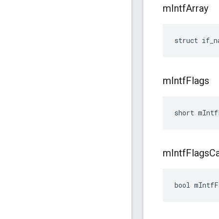
m
Intf
Array
struct if_n
m
Intf
Flags
short mIntf
m
Intf
Flags
C
bool mIntfF