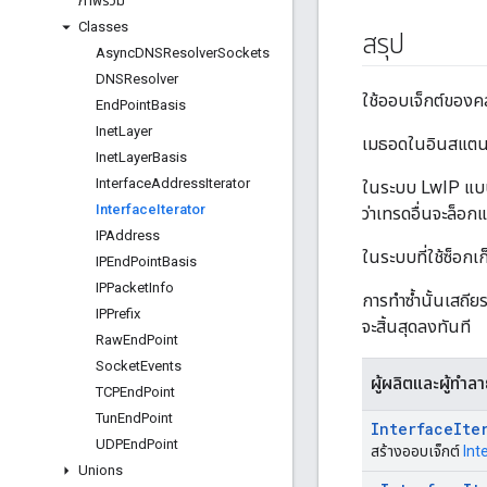
ภาพรวม
Classes
สรุป
Async
DNSResolver
Sockets
DNSResolver
ใช้ออบเจ็กต์ของค
End
Point
Basis
Inet
Layer
เมธอดในอินสแตนซ
Inet
Layer
Basis
Interface
Address
Iterator
ในระบบ LwIP แบบห
Interface
Iterator
ว่าเทรดอื่นจะล็อก
IPAddress
ในระบบที่ใช้ซ็อก
IPEnd
Point
Basis
IPPacket
Info
การทำซ้ำนั้นเสถีย
IPPrefix
จะสิ้นสุดลงทันที
Raw
End
Point
Socket
Events
ผู้ผลิตและผู้ทำล
TCPEnd
Point
Tun
End
Point
Interface
Ite
UDPEnd
Point
สร้างออบเจ็กต์
Int
Unions