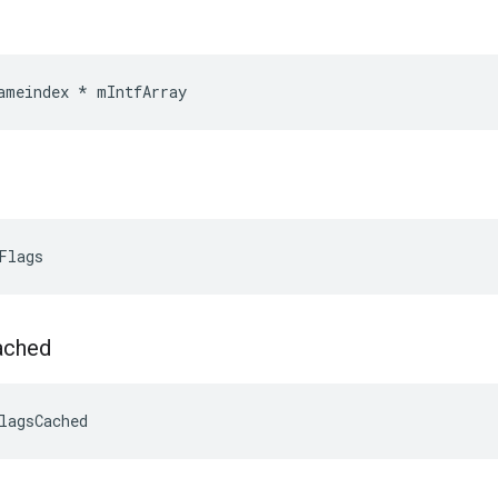
ameindex * mIntfArray
Flags
ached
lagsCached