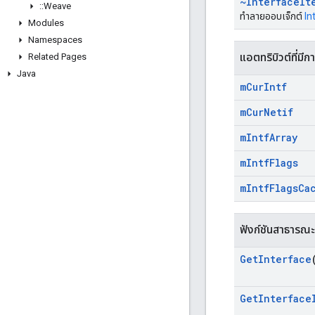
~Interface
It
::
Weave
ทำลายออบเจ็กต์
In
Modules
Namespaces
แอตทริบิวต์ที่มีก
Related Pages
Java
m
Cur
Intf
m
Cur
Netif
m
Intf
Array
m
Intf
Flags
m
Intf
Flags
Ca
ฟังก์ชันสาธารณะ
Get
Interface
Get
Interface