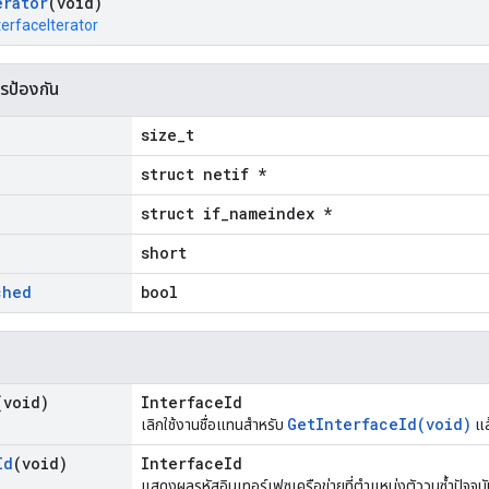
erator
(void)
terfaceIterator
ารป้องกัน
size_t
struct netif *
struct if_nameindex *
short
ched
bool
(void)
InterfaceId
GetInterfaceId(void)
เลิกใช้งานชื่อแทนสำหรับ
แล
Id
(void)
InterfaceId
แสดงผลรหัสอินเทอร์เฟซเครือข่ายที่ตำแหน่งตัววนซ้ำปัจจุบ