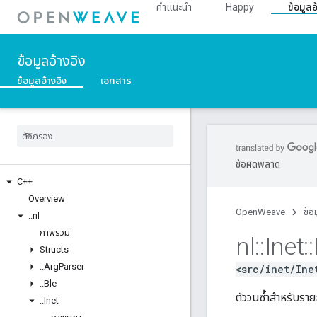
คำแนะนำ
Happy
ข้อมูลอ
ข้อมูลอ้างอิง
ข้อมูลอ้างอิง
เอกสาร
ข้อผิดพลาด
C++
Overview
OpenWeave
ข้อ
::
nl
ภาพรวม
nl
::
Inet
::
Structs
::
Arg
Parser
<src/inet/Ine
::
Ble
ตัววนซ้ำสำหรับรา
::
Inet