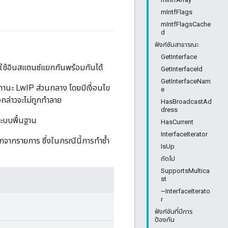
mIntfFlags
mIntfFlagsCache
d
ฟังก์ชันสาธารณะ
GetInterface
ช้อินสแตนซ์แยกกันพร้อมกันได้
GetInterfaceId
GetInterfaceNam
ถานะ LwIP ส่วนกลาง โดยมีเงื่อนไข
e
งกล่าวจะไม่ถูกทำลาย
HasBroadcastAd
dress
ระบบพื้นฐาน
HasCurrent
InterfaceIterator
อกจากรายการ ซึ่งในกรณีนี้การทำซ้ำ
IsUp
ถัดไป
SupportsMultica
st
~InterfaceIterato
r
ฟังก์ชันที่มีการ
ป้องกัน