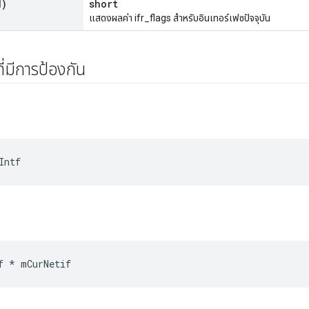
d)
short
แสดงผลค่า ifr_flags สำหรับอินเทอร์เฟซปัจจุบัน
ี่มีการป้องกัน
Intf
f * mCurNetif