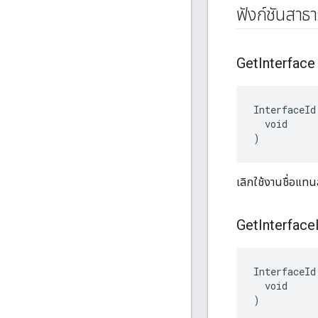
ฟังก์ชันสาธ
Get
Interface
InterfaceId
  void

)
เลิกใช้งานชื่อแท
Get
Interface
InterfaceId
  void

)