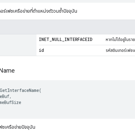
์เฟซเครือข่ายที่ตำแหน่งตัววนซ้ำปัจจุบัน
INET
_
NULL
_
INTERFACEID
หากไม่ได้อยู่ในรา
id
รหัสอินเทอร์เฟซเค
Name
GetInterfaceName(

eBuf,

meBufSize

ฟซเครือข่ายปัจจุบัน