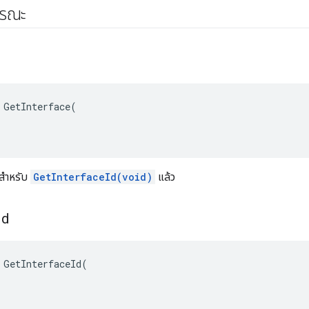
ารณะ
 GetInterface(

นสำหรับ
GetInterfaceId(void)
แล้ว
Id
 GetInterfaceId(
