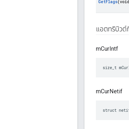
Get
Flags
(voi
แอตทริบิวต์ท
m
Cur
Intf
size_t mCur
m
Cur
Netif
struct neti