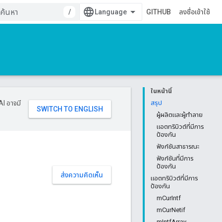
/
GITHUB
ลงชื่อเข้าใช้
ในหน้านี้
AI อาจมี
สรุป
ผู้ผลิตและผู้ทำลาย
แอตทริบิวต์ที่มีการ
ป้องกัน
ฟังก์ชันสาธารณะ
ฟังก์ชันที่มีการ
ป้องกัน
ส่งความคิดเห็น
แอตทริบิวต์ที่มีการ
ป้องกัน
mCurIntf
mCurNetif
mIntfArray