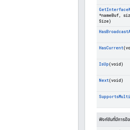
Get
Interface
*name
Buf
,
siz
Size)
Has
Broadcast
Has
Current
(v
Is
Up
(void)
Next
(void)
Supports
Mult
ฟังก์ชันที่มีการป้