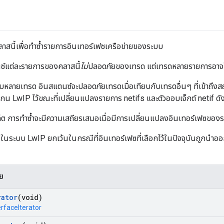
ลาสนี้เพื่อทำซ้ำรายการอินเทอร์เฟซเครือข่ายของระบบ
์แต่ละรายการของคลาสนี้
ไม่
ปลอดภัยของเทรด แต่เทรดหลายรายการอาจใ
ลายเทรด อินสแตนซ์จะปลอดภัยเทรดเมื่อเทียบกับเทรดอื่นๆ ที่เข้าถึงส
แกน LwIP ไว้ขณะที่เปลี่ยนแปลงรายการ netifs และตัวออบเจ็กต์ netif ดั
เก็ต การทำซ้ำจะมีความเสถียรเสมอเมื่อมีการเปลี่ยนแปลงอินเทอร์เฟซของ
รในระบบ LwIP ยกเว้นในกรณีที่อินเทอร์เฟซที่เลือกไว้ในปัจจุบันถูกนำอ
าย
rator
(void)
erfaceIterator