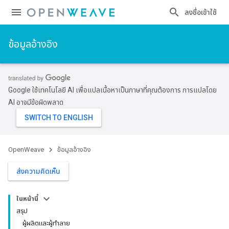
ลงชื่อเข้าใช้
ข้อมูลอ้างอิง
Google ใช้เทคโนโลยี AI เพื่อแปลเนื้อหาเป็นภาษาที่คุณต้องการ การแปลโดย
AI อาจมีข้อผิดพลาด
OpenWeave
ข้อมูลอ้างอิง
ส่งความคิดเห็น
ในหน้านี้
สรุป
ผู้ผลิตและผู้ทำลาย