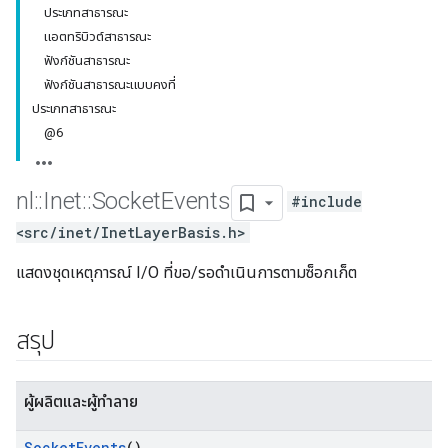
ประเภทสาธารณะ
แอตทริบิวต์สาธารณะ
ฟังก์ชันสาธารณะ
ฟังก์ชันสาธารณะแบบคงที่
ประเภทสาธารณะ
@6
nl
::
Inet
::
Socket
Events
#include
<src/inet/InetLayerBasis.h>
แสดงชุดเหตุการณ์ I/O ที่ขอ/รอดำเนินการตามซ็อกเก็ต
สรุป
ผู้ผลิตและผู้ทำลาย
Socket
Events
()