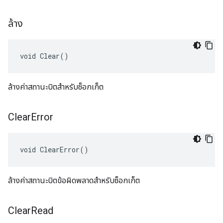
ล้าง
void Clear()
ล้างค่าสถานะบิตสำหรับซ็อกเก็ต
Clear
Error
void ClearError()
ล้างค่าสถานะบิตข้อผิดพลาดสำหรับซ็อกเก็ต
Clear
Read