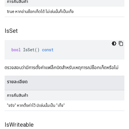
การคืนสินค้า
true หากอ่านซ็อกเก็ตได้ ไม่เช่นนั้นก็เป็นเท็จ
Is
Set
bool
IsSet
()
const
ตรวจสอบว่ามีการตั้งค่าแฟล็กบิตสำหรับเหตุการณ์ซ็อกเก็ตหรือไม่
รายละเอียด
การคืนสินค้า
"จริง" หากตั้งค่าไว้ มิเช่นนั้นเป็น "เท็จ"
Is
Writeable