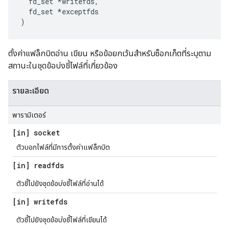
  fd_set *writefds,

  fd_set *exceptfds

)
ตั้งค่าแฟล็กบิตอ่าน เขียน หรือข้อยกเว้นสำหรับซ็อกเก็ตที่ระบุตาม
สถานะในชุดข้อบ่งชี้ไฟล์ที่เกี่ยวข้อง
รายละเอียด
พารามิเตอร์
[in] socket
ตัวบอกไฟล์ที่มีการตั้งค่าแฟล็กบิต
[in] readfds
ตัวชี้ไปยังชุดข้อบ่งชี้ไฟล์ที่อ่านได้
[in] writefds
ตัวชี้ไปยังชุดข้อบ่งชี้ไฟล์ที่เขียนได้