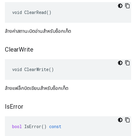
void ClearRead()
ล้างค่าสถานะบิตอ่านสำหรับซ็อกเก็ต
Clear
Write
void ClearWrite()
ล้างแฟล็กบิตเขียนสำหรับซ็อกเก็ต
Is
Error
bool
IsError
()
const