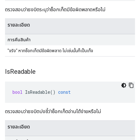
ตรวจสอบว่าธงบิตระบุว่าซ็อกเก็ตมีข้อผิดพลาดหรือไม่
รายละเอียด
การคืนสินค้า
"จริง" หากซ็อกเก็ตมีข้อผิดพลาด ไม่เช่นนั้นก็เป็นเท็จ
Is
Readable
bool
IsReadable
()
const
ตรวจสอบว่าธงบิตบ่งชี้ว่าซ็อกเก็ตอ่านได้ง่ายหรือไม่
รายละเอียด