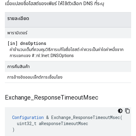
เมื่อแปลงชื่อโฮสต์ของเพียร์ ให้ใช้ตัวเลือก DNS ที่ระบุ
รายละเอียด
พารามิเตอร์
[in] dns
Options
ค่าจำนวนเต็มที่ควบคุมวิธีการแก้ไขชื่อโฮสต์ ค่าควรเป็นค่าใดค่าหนึ่งจาก
การแจกแจง #::nl::Inet::DNSOptions
การคืนสินค้า
การอ้างอิงออบเจ็กต์การเชื่อมโยง
Exchange
_
Response
Timeout
Msec
Configuration
 & Exchange_ResponseTimeoutMsec(

  uint32_t aResponseTimeoutMsec

)