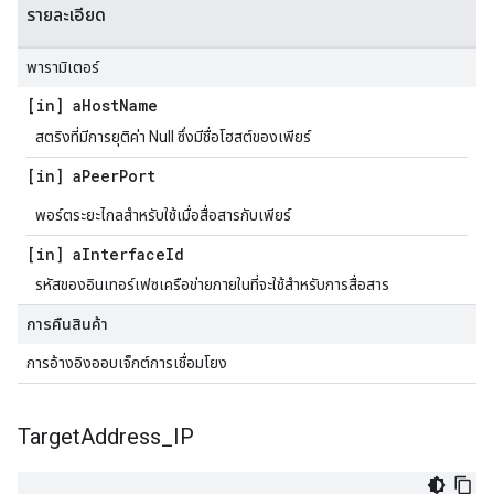
รายละเอียด
พารามิเตอร์
[in] a
Host
Name
สตริงที่มีการยุติค่า Null ซึ่งมีชื่อโฮสต์ของเพียร์
[in] a
Peer
Port
พอร์ตระยะไกลสำหรับใช้เมื่อสื่อสารกับเพียร์
[in] a
Interface
Id
รหัสของอินเทอร์เฟซเครือข่ายภายในที่จะใช้สำหรับการสื่อสาร
การคืนสินค้า
การอ้างอิงออบเจ็กต์การเชื่อมโยง
Target
Address
_
IP