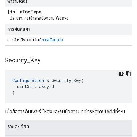
พารามิเตอร์
[in] a
Enc
Type
ประเภทการเข้ารหัสข้อความ Weave
การคืนสินค้า
การอ้างอิงออบเจ็กต์
การเชื่อมโยง
Security
_
Key
Configuration
 & Security_Key(

  uint32_t aKeyId

)
เมื่อสื่อสารกับเพียร์ ให้ส่งและรับข้อความที่เข้ารหัสโดยใช้คีย์ที่ระบุ
รายละเอียด