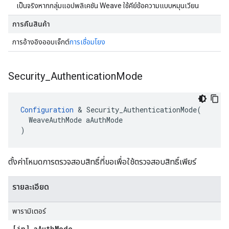
เป็นจริงหากกลุ่มแอปพลิเคชัน Weave ใช้คีย์ข้อความแบบหมุนเวียน
การคืนสินค้า
การอ้างอิงออบเจ็กต์
การเชื่อมโยง
Security
_
Authentication
Mode
Configuration
 & Security_AuthenticationMode(

  WeaveAuthMode aAuthMode

)
ตั้งค่าโหมดการตรวจสอบสิทธิ์ที่ขอเพื่อใช้ตรวจสอบสิทธิ์เพียร์
รายละเอียด
พารามิเตอร์
[in] a
Auth
Mode