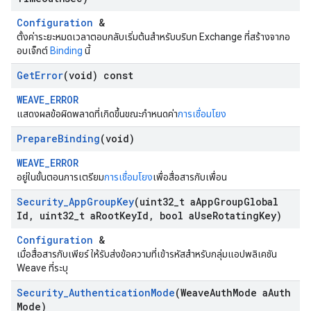
Configuration
&
ตั้งค่าระยะหมดเวลาตอบกลับเริ่มต้นสำหรับบริบท Exchange ที่สร้างจากอ
อบเจ็กต์
Binding
นี้
Get
Error
(void) const
WEAVE_ERROR
แสดงผลข้อผิดพลาดที่เกิดขึ้นขณะกำหนดค่า
การเชื่อมโยง
Prepare
Binding
(void)
WEAVE_ERROR
อยู่ในขั้นตอนการเตรียม
การเชื่อมโยง
เพื่อสื่อสารกับเพื่อน
Security
_
App
Group
Key
(uint32
_
t a
App
Group
Global
Id
,
uint32
_
t a
Root
Key
Id
,
bool a
Use
Rotating
Key)
Configuration
&
เมื่อสื่อสารกับเพียร์ ให้รับส่งข้อความที่เข้ารหัสสำหรับกลุ่มแอปพลิเคชัน
Weave ที่ระบุ
Security
_
Authentication
Mode
(Weave
Auth
Mode a
Auth
Mode)