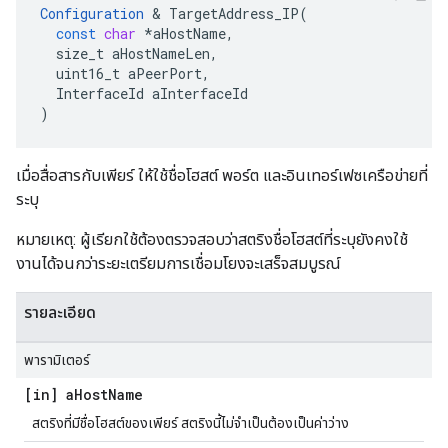
Configuration
&
TargetAddress_IP
(
const
char
*
aHostName
,
size_t
aHostNameLen
,
uint16_t
aPeerPort
,
InterfaceId
aInterfaceId
)
เมื่อสื่อสารกับเพียร์ ให้ใช้ชื่อโฮสต์ พอร์ต และอินเทอร์เฟซเครือข่ายที่
ระบุ
หมายเหตุ: ผู้เรียกใช้ต้องตรวจสอบว่าสตริงชื่อโฮสต์ที่ระบุยังคงใช้
งานได้จนกว่าระยะเตรียมการเชื่อมโยงจะเสร็จสมบูรณ์
รายละเอียด
พารามิเตอร์
[in] a
Host
Name
สตริงที่มีชื่อโฮสต์ของเพียร์ สตริงนี้ไม่จำเป็นต้องเป็นค่าว่าง