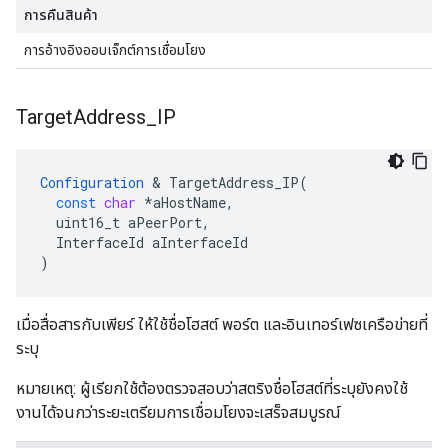
การคืนสินค้า
การอ้างอิงออบเจ็กต์การเชื่อมโยง
Target
Address
_
IP
Configuration
&
TargetAddress_IP
(
const
char
*
aHostName
,
uint16_t
aPeerPort
,
InterfaceId
aInterfaceId
)
เมื่อสื่อสารกับเพียร์ ให้ใช้ชื่อโฮสต์ พอร์ต และอินเทอร์เฟซเครือข่ายที่
ระบุ
หมายเหตุ: ผู้เรียกใช้ต้องตรวจสอบว่าสตริงชื่อโฮสต์ที่ระบุยังคงใช้
งานได้จนกว่าระยะเตรียมการเชื่อมโยงจะเสร็จสมบูรณ์