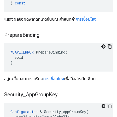
)
const
แสดงผลข้อผิดพลาดที่เกิดขึ้นขณะกำหนดค่า
การเชื่อมโยง
Prepare
Binding
WEAVE_ERROR
 PrepareBinding(

  void

)
อยู่ในขั้นตอนการเตรียม
การเชื่อมโยง
เพื่อสื่อสารกับเพื่อน
Security
_
App
Group
Key
Configuration
 & Security_AppGroupKey(

  uint32_t aAppGroupGlobalId,
