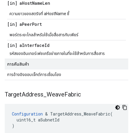
[in] a
Host
Name
Len
ความยาวของสตริงที่ aHostName ชี้
[in] a
Peer
Port
พอร์ตระยะไกลสำหรับใช้เมื่อสื่อสารกับเพียร์
[in] a
Interface
Id
รหัสของอินเทอร์เฟซเครือข่ายภายในที่จะใช้สำหรับการสื่อสาร
การคืนสินค้า
การอ้างอิงออบเจ็กต์การเชื่อมโยง
Target
Address
_
Weave
Fabric
Configuration
 & TargetAddress_WeaveFabric(

  uint16_t aSubnetId

)