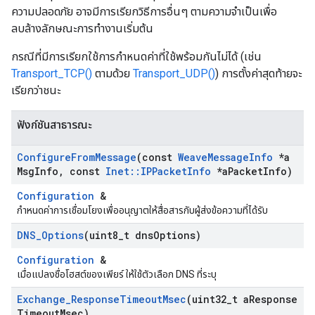
ความปลอดภัย อาจมีการเรียกวิธีการอื่นๆ ตามความจำเป็นเพื่อ
ลบล้างลักษณะการทำงานเริ่มต้น
กรณีที่มีการเรียกใช้การกำหนดค่าที่ใช้พร้อมกันไม่ได้ (เช่น
Transport_TCP()
ตามด้วย
Transport_UDP()
) การตั้งค่าสุดท้ายจะ
เรียกว่าชนะ
ฟังก์ชันสาธารณะ
Configure
From
Message
(const
Weave
Message
Info
*a
Msg
Info
,
const
Inet
::
IPPacket
Info
*a
Packet
Info)
Configuration
&
กำหนดค่าการเชื่อมโยงเพื่ออนุญาตให้สื่อสารกับผู้ส่งข้อความที่ได้รับ
DNS
_
Options
(uint8
_
t dns
Options)
Configuration
&
เมื่อแปลงชื่อโฮสต์ของเพียร์ ให้ใช้ตัวเลือก DNS ที่ระบุ
Exchange
_
Response
Timeout
Msec
(uint32
_
t a
Response
Timeout
Msec)