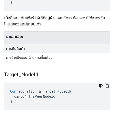
)
เมื่อสื่อสารกับเพียร์ ให้ใช้ที่อยู่ผ้าของบริการ Weave ที่ได้จากรหัส
โหนดของแอปเทียบเท่า
รายละเอียด
การคืนสินค้า
การอ้างอิงออบเจ็กต์การเชื่อมโยง
Target
_
Node
Id
Configuration
 & Target_NodeId(

  uint64_t aPeerNodeId

)