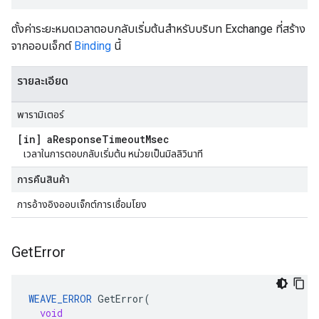
ตั้งค่าระยะหมดเวลาตอบกลับเริ่มต้นสำหรับบริบท Exchange ที่สร้าง
จากออบเจ็กต์
Binding
นี้
รายละเอียด
พารามิเตอร์
[in] a
Response
Timeout
Msec
เวลาในการตอบกลับเริ่มต้น หน่วยเป็นมิลลิวินาที
การคืนสินค้า
การอ้างอิงออบเจ็กต์การเชื่อมโยง
Get
Error
WEAVE_ERROR
GetError
(
void