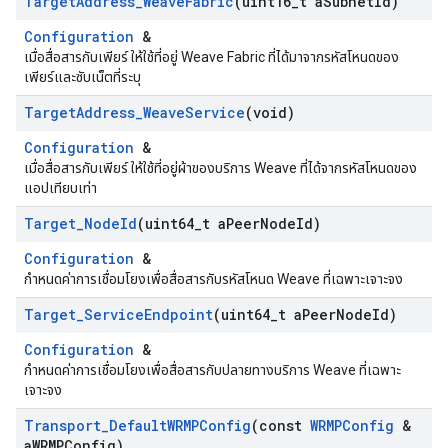
Target
Address
_
Weave
Fabric
(uint16
_
t a
Subnet
Id)
Configuration
&
เมื่อสื่อสารกับเพียร์ ให้ใช้ที่อยู่ Weave Fabric ที่ได้มาจากรหัสโหนดของ
เพียร์และซับเน็ตที่ระบุ
Target
Address
_
Weave
Service
(void)
Configuration
&
เมื่อสื่อสารกับเพียร์ ให้ใช้ที่อยู่ผ้าของบริการ Weave ที่ได้จากรหัสโหนดของ
แอปเทียบเท่า
Target
_
Node
Id
(uint64
_
t a
Peer
Node
Id)
Configuration
&
กำหนดค่าการเชื่อมโยงเพื่อสื่อสารกับรหัสโหนด Weave ที่เฉพาะเจาะจง
Target
_
Service
Endpoint
(uint64
_
t a
Peer
Node
Id)
Configuration
&
กำหนดค่าการเชื่อมโยงเพื่อสื่อสารกับปลายทางบริการ Weave ที่เฉพาะ
เจาะจง
Transport
_
Default
WRMPConfig
(const
WRMPConfig
&
a
WRMPConfig)