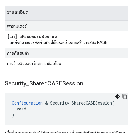
รายละเอียด
พารามิเตอร์
[in] a
Password
Source
แหล่งที่มาของรหัสผ่านที่จะใช้ในระหว่างการสร้างเซสชัน PASE
การคืนสินค้า
การอ้างอิงออบเจ็กต์การเชื่อมโยง
Security
_
Shared
CASESession
Configuration
 & Security_SharedCASESession(

  void

)