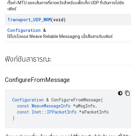
ตั้งค่า MTU ของเส้นทางที่คาดหวังสำหรับแพ็กเก็ต UDP ที่เดินทางไปยัง
เพียร์
Transport
_
UDP
_
WRM
(void)
Configuration
&
ใช้โปรโตคอล Weave Reliable Messaging เมื่อสื่อสารกับเพียร์
ฟังก์ชันสาธารณะ
Configure
From
Message
Configuration
&
ConfigureFromMessage
(
const
WeaveMessageInfo
*
aMsgInfo
,
const
Inet
::
IPPacketInfo
*
aPacketInfo
)