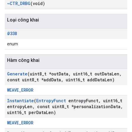
~CTR
_
DRBG
(void)
Loại công khai
@338
enum
Hàm công khai
Generate
(uint8
_
t *out
Data
,
uint16
_
t out
Data
Len
,
const uint8
_
t *add
Data
,
uint16
_
t add
Data
Len)
WEAVE_ERROR
Instantiate
(
Entropy
Funct
entropy
Funct
,
uint16
_
t
entropy
Len
,
const uint8
_
t *personalization
Data
,
uint16
_
t per
Data
Len)
WEAVE_ERROR