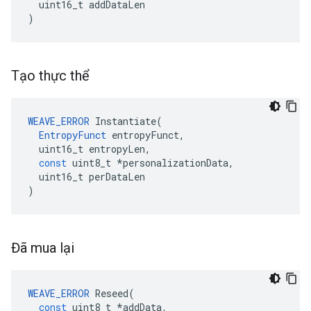
uint16_t
addDataLen
)
Tạo thực thể
WEAVE_ERROR
Instantiate
(
EntropyFunct
entropyFunct
,
uint16_t
entropyLen
,
const
uint8_t
*
personalizationData
,
uint16_t
perDataLen
)
Đã mua lại
WEAVE_ERROR
Reseed
(
const
uint8_t
*
addData
,