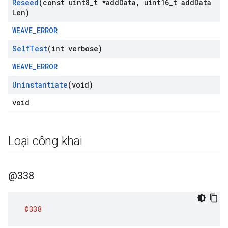
Reseed
(const uint8
_
t *add
Data
,
uint16
_
t add
Data
Len)
WEAVE_ERROR
Self
Test
(int verbose)
WEAVE_ERROR
Uninstantiate
(void)
void
Loại công khai
@338
@338