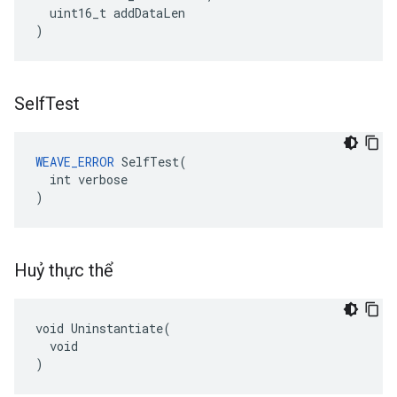
uint16_t
addDataLen
)
Self
Test
WEAVE_ERROR
SelfTest
(
int
verbose
)
Huỷ thực thể
void Uninstantiate(

  void

)