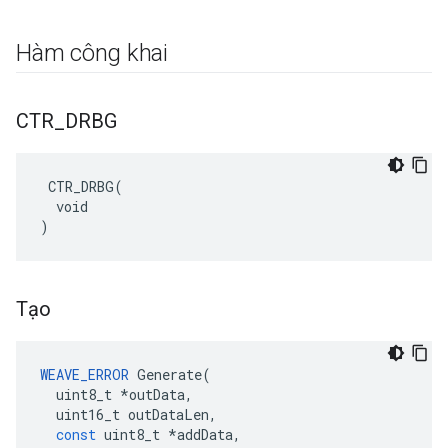
Hàm công khai
CTR
_
DRBG
 CTR_DRBG(

  void

)
Tạo
WEAVE_ERROR
Generate
(
uint8_t
*
outData
,
uint16_t
outDataLen
,
const
uint8_t
*
addData
,