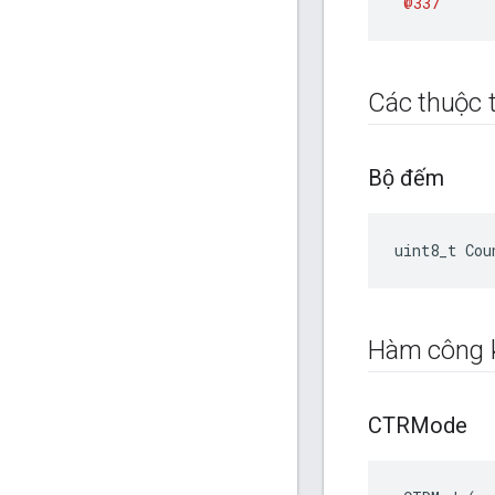
@337
Các thuộc t
Bộ đếm
uint8_t
Cou
Hàm công 
CTRMode