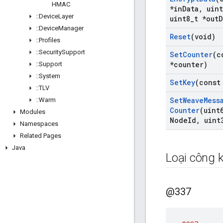
HMAC
*in
Data
,
uint
::
Device
Layer
uint8
_
t *out
D
::
Device
Manager
Reset
(void)
::
Profiles
::
Security
Support
Set
Counter
(c
*counter)
::
Support
::
System
Set
Key
(const
::
TLV
Set
Weave
Mess
::
Warm
Counter
(uint
Modules
Node
Id
,
uint
Namespaces
Related Pages
Java
Loại công k
@337