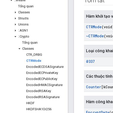
Tóm tắt
::
Weave
Tổng quan
Classes
Hàm khởi tạo 
Structs
Unions
CTRMode
(void
::
ASN1
~CTRMode
(voi
::
Crypto
Tổng quan
Classes
Loại công kha
CTR
_
DRBG
CTRMode
@337
Encoded
ECDSASignature
Encoded
ECPrivate
Key
Các thuộc tính
Encoded
ECPublic
Key
Encoded
HMACSignature
Counter
[k
Cou
Encoded
RSAKey
Encoded
RSASignature
Hàm công kha
HKDF
HKDFSHA1Or256
Encrypt
Data
(