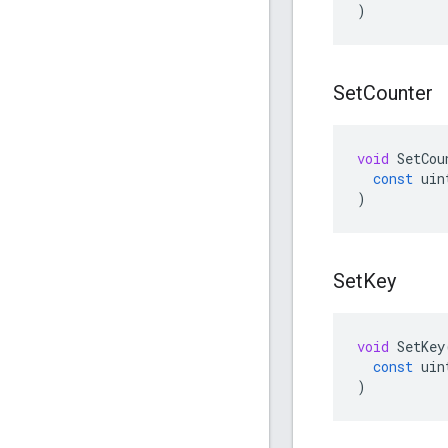
)
Set
Counter
void
SetCou
const
uin
)
Set
Key
void
SetKey
const
uin
)