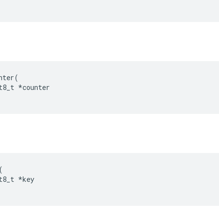
nter
(
t8_t
*
counter
(
t8_t
*
key