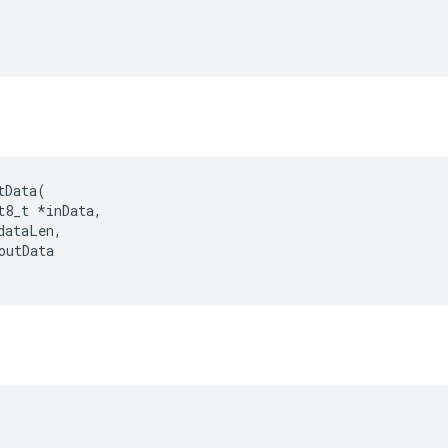
tData
(
t8_t
*
inData
,
dataLen
,
outData