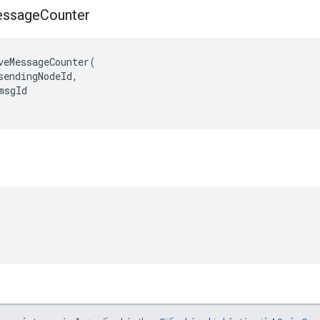
ssage
Counter
veMessageCounter(

sendingNodeId,

msgId
