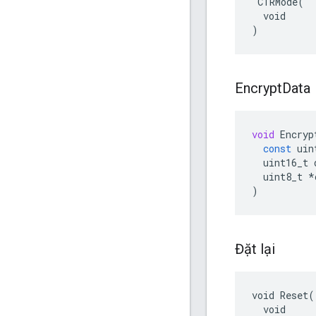
 CTRMode(

  void

)
Encrypt
Data
void
Encryp
const
uin
uint16_t
uint8_t
*
)
Đặt lại
void Reset(

  void
