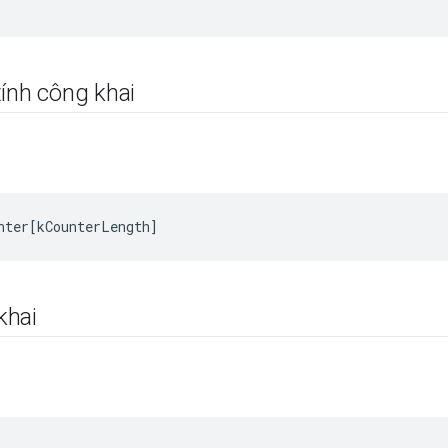
ính công khai
nter
[
kCounterLength
]
khai