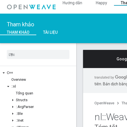
Hướng dẫn
Happy
Th
Tham khảo
THAM KHẢO
TÀI LIỆU
Googl
C++
Overview
tiên. Bản dịch bằng
::
nl
Tổng quan
Structs
OpenWeave
Th
::
Arg
Parser
nl
::
Wea
::
Ble
::
Inet