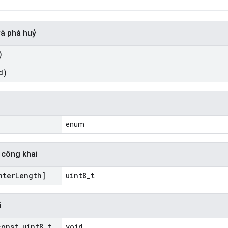
và phá huỷ
)
d)
i
enum
 công khai
nter
Length]
uint8_t
i
const uint8
_
t
void