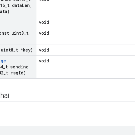
16
_
t data
Len
,
ata)
void
onst uint8
_
t
void
 uint8
_
t *key)
void
age
void
64
_
t sending
32
_
t msg
Id)
hai