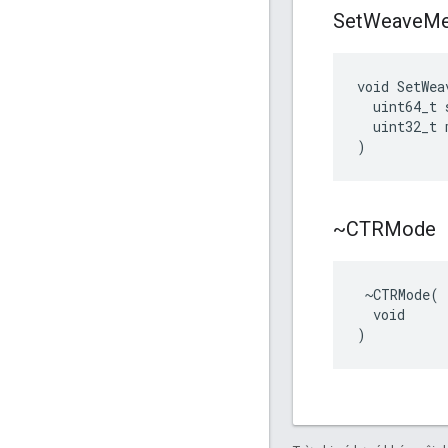
Set
Weave
Me
void SetWea
  uint64_t 
  uint32_t 
)
~CTRMode
 ~CTRMode(

  void

)