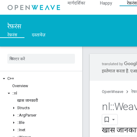
मार्गदर्शिका
Happy
रेफ़रंस
रेफ़रंस
रेफ़रंस
दस्तावेज़
इस्तेमाल करता है. एआई 
C++
Overview
OpenWeave
रेफ़
::
nl
खास जानकारी
nl
::
Wea
Structs
::
Arg
Parser
::
Ble
खास जानका
::
Inet