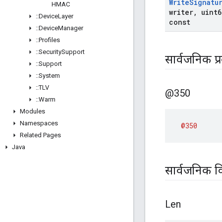
Write
Signatu
HMAC
writer
,
uint6
::
Device
Layer
const
::
Device
Manager
::
Profiles
::
Security
Support
सार्वजनिक प्
::
Support
::
System
::
TLV
@350
::
Warm
Modules
Namespaces
@350
Related Pages
Java
सार्वजनिक व
Len