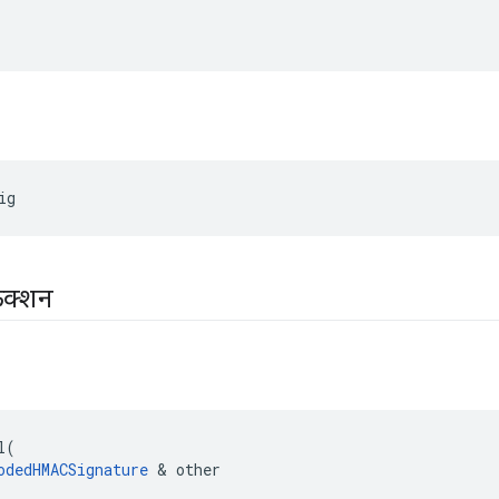
ig
ंक्शन
l
(
odedHMACSignature
&
other