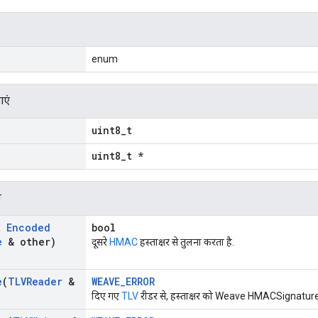
enum
ाएं
uint8_t
uint8_t *
न
t
Encoded
bool
e
& other)
दूसरे
HMAC
हस्ताक्षर से तुलना करता है.
e
(
TLVReader
&
WEAVE_ERROR
दिए गए
TLV
रीडर से, हस्ताक्षर को Weave HMACSignature स्ट