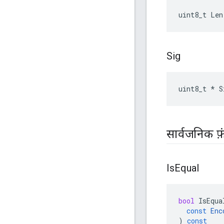
uint8_t Len
Sig
uint8_t * S
सार्वजनिक फ़
Is
Equal
bool
IsEqua
const
Enc
)
const