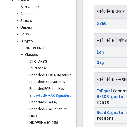
::
Weave
खास जानकारी
सार्वजनिक प्रकार
Classes
Structs
@350
Unions
::
ASN1
सार्वजनिक विशेषत
::
Crypto
खास जानकारी
Len
Classes
CTR
_
DRBG
Sig
CTRMode
Encoded
ECDSASignature
सार्वजनिक फ़ंक्श
Encoded
ECPrivate
Key
Encoded
ECPublic
Key
Is
Equal
(cons
Encoded
HMACSignature
HMACSignatur
const
Encoded
RSAKey
Encoded
RSASignature
Read
Signatur
HKDF
reader)
HKDFSHA1Or256