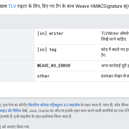
ी खास
TLV
राइटर के लिए, दिए गए टैग के साथ Weave HMACSignature स्ट्रक्
[in] writer
TLVWriter ऑब्जेक्
लिखे जाने चाहिए.
[in] tag
कोड में बदले गए हस्
टैग.
WEAVE
_
NO
_
ERROR
अगर कार्रवाई पूरी 
other
हस्ताक्षर लेखन से
 इस पेज का कॉन्टेंट
क्रिएटिव कॉमंस एट्रिब्यूशन 4.0 लाइसेंस
के तहत आता है. साथ ही, कोड सैंप
इट की नीतियां
देखें. Java, Oracle का और/या इसके तहत काम करने वाली कंपनियों का एक रज
मार्क हैं. इन्हें लाइसेंस के तहत इस्तेमाल किया जाता है.
 को अपडेट किया गया.