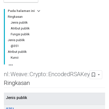
Pada halaman ini
Ringkasan
Jenis publik
Atribut publik
Fungsi publik
Jenis publik
@351
Atribut publik
Kunci
nl
::
Weave
::
Crypto
::
Encoded
RSAKey
Ringkasan
Jenis publik
@351