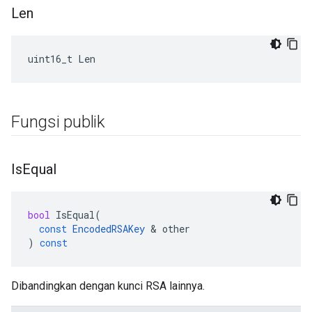
Len
uint16_t Len
Fungsi publik
Is
Equal
bool
IsEqual
(
const
EncodedRSAKey
&
other
)
const
Dibandingkan dengan kunci RSA lainnya.