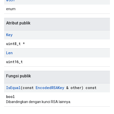
enum
Atribut publik
Key
uint8_t *
Len
uint16_t
Fungsi publik
Is
Equal
(const
Encoded
RSAKey
& other) const
bool
Dibandingkan dengan kunci RSA lainnya.