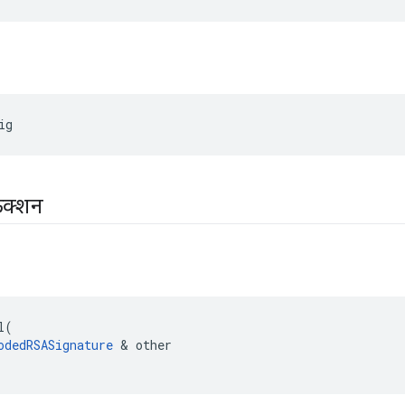
ig
ंक्शन
l
(
odedRSASignature
&
other