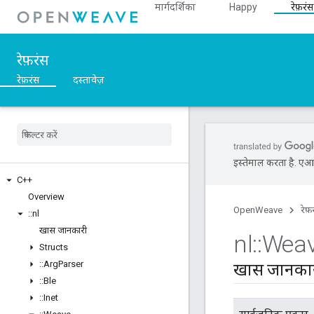
मार्गदर्शिका
Happy
रेफ़रंस
रेफ़रंस
रेफ़रंस
दस्तावेज़
इस्तेमाल करता है. एआई 
C++
Overview
OpenWeave
रेफ़
::
nl
खास जानकारी
nl
::
Wea
Structs
::
Arg
Parser
खास जानका
::
Ble
::
Inet