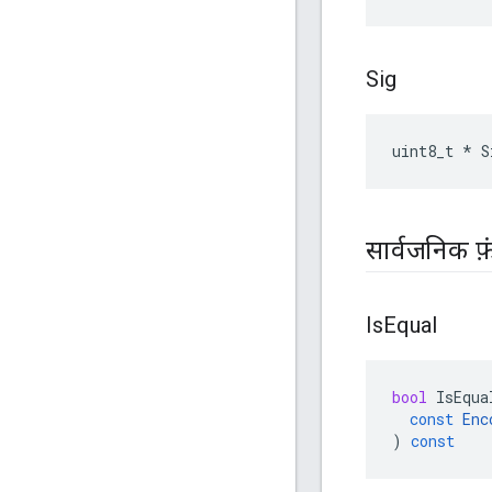
Sig
uint8_t * S
सार्वजनिक फ़
Is
Equal
bool
IsEqua
const
Enc
)
const