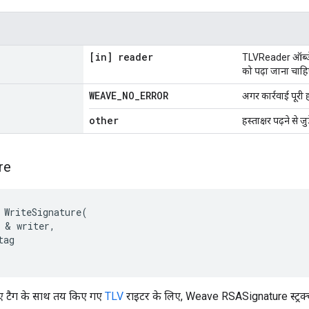
[in] reader
TLVReader ऑब्जेक्
को पढ़ा जाना चाहि
WEAVE
_
NO
_
ERROR
अगर कार्रवाई पूरी 
other
हस्ताक्षर पढ़ने से 
re
WriteSignature
(
&
writer
,
tag
 गए टैग के साथ तय किए गए
TLV
राइटर के लिए, Weave RSASignature स्ट्रक्चर