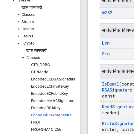
सार्वजनिक प्रकार
::
Weave
खास जानकारी
@352
Classes
Structs
Unions
सार्वजनिक विशेषत
::
ASN1
Len
::
Crypto
खास जानकारी
Sig
Classes
CTR
_
DRBG
सार्वजनिक फ़ंक्श
CTRMode
Encoded
ECDSASignature
Is
Equal
(cons
Encoded
ECPrivate
Key
RSASignature
Encoded
ECPublic
Key
const
Encoded
HMACSignature
Read
Signatur
Encoded
RSAKey
reader)
Encoded
RSASignature
HKDF
Write
Signatu
writer
,
uint6
HKDFSHA1Or256