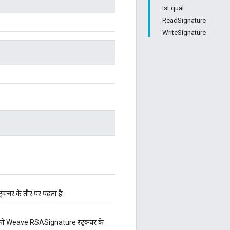
IsEqual
ReadSignature
WriteSignature
रक्चर के तौर पर पढ़ता है.
र को Weave RSASignature स्ट्रक्चर के