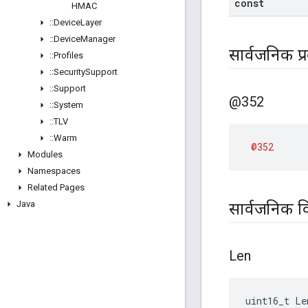
const
HMAC
::
Device
Layer
::
Device
Manager
सार्वजनिक प्
::
Profiles
::
Security
Support
::
Support
@352
::
System
::
TLV
::
Warm
@352
Modules
Namespaces
Related Pages
Java
सार्वजनिक व
Len
uint16_t Le