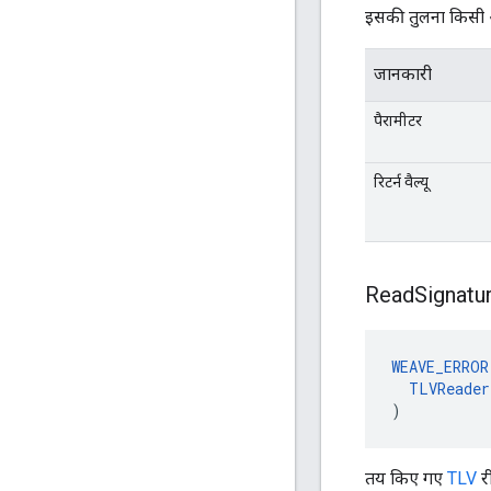
इसकी तुलना किसी अ
जानकारी
पैरामीटर
रिटर्न वैल्यू
Read
Signatu
WEAVE_ERROR
TLVReader
)
तय किए गए
TLV
री