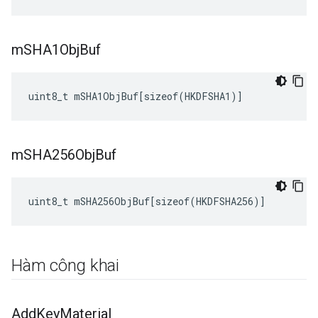
m
SHA1Obj
Buf
uint8_t mSHA1ObjBuf[sizeof(HKDFSHA1)]
m
SHA256Obj
Buf
uint8_t mSHA256ObjBuf[sizeof(HKDFSHA256)]
Hàm công khai
Add
Key
Material