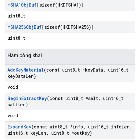
m
SHA1Obj
Buf
[
sizeof(
HKDFSHA1)]
uint8_t
m
SHA256Obj
Buf
[
sizeof(
HKDFSHA256)]
uint8_t
Hàm công khai
Add
Key
Material
(const uint8
_
t *key
Data
,
uint16
_
t
key
Data
Len)
void
Begin
Extract
Key
(const uint8
_
t *salt
,
uint16
_
t
salt
Len)
void
Expand
Key
(const uint8
_
t *info
,
uint16
_
t info
Len
,
uint16
_
t key
Len
,
uint8
_
t *out
Key)