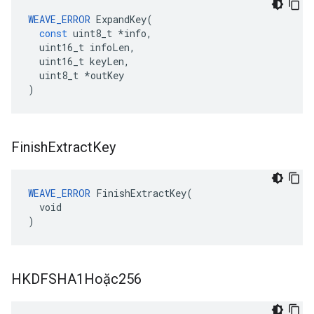
WEAVE_ERROR
ExpandKey
(
const
uint8_t
*
info
,
uint16_t
infoLen
,
uint16_t
keyLen
,
uint8_t
*
outKey
)
Finish
Extract
Key
WEAVE_ERROR
 FinishExtractKey(

  void

)
HKDFSHA1Hoặc256