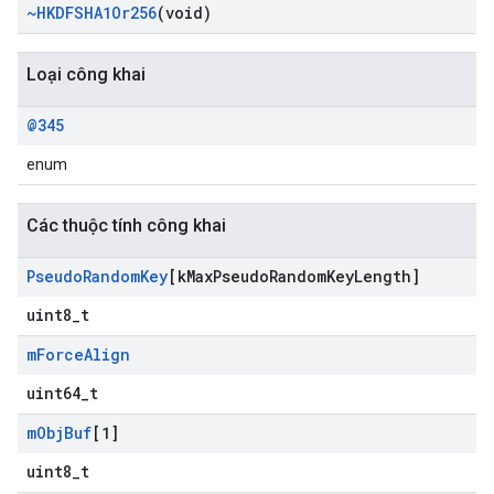
~HKDFSHA1Or256
(void)
Loại công khai
@345
enum
Các thuộc tính công khai
Pseudo
Random
Key
[k
Max
Pseudo
Random
Key
Length]
uint8_t
m
Force
Align
uint64_t
m
Obj
Buf
[1]
uint8_t