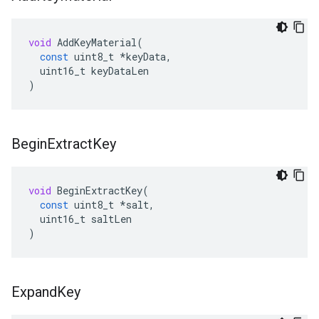
void
AddKeyMaterial
(
const
uint8_t
*
keyData
,
uint16_t
keyDataLen
)
Begin
Extract
Key
void
BeginExtractKey
(
const
uint8_t
*
salt
,
uint16_t
saltLen
)
Expand
Key