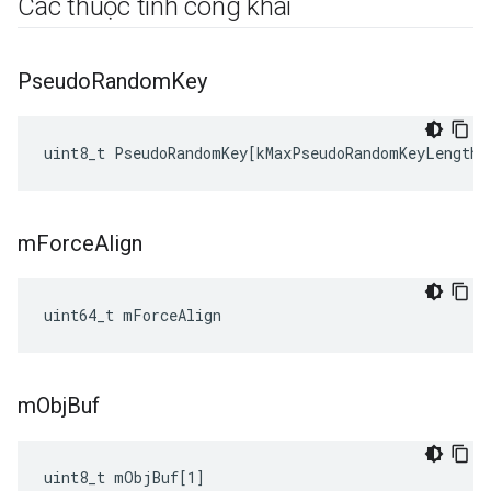
Các thuộc tính công khai
Pseudo
Random
Key
uint8_t
PseudoRandomKey
[
kMaxPseudoRandomKeyLength
]
m
Force
Align
uint64_t mForceAlign
m
Obj
Buf
uint8_t mObjBuf[1]