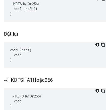
 HKDFSHA1Or256(

  bool useSHA1

)
Đặt lại
void Reset(

  void

)
~HKDFSHA1Hoặc256
 ~HKDFSHA1Or256(

  void

)