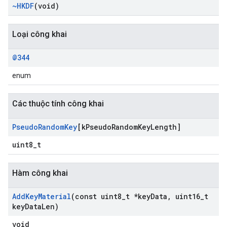
~HKDF
(void)
Loại công khai
@344
enum
Các thuộc tính công khai
Pseudo
Random
Key
[k
Pseudo
Random
Key
Length]
uint8_t
Hàm công khai
Add
Key
Material
(const uint8
_
t *key
Data
,
uint16
_
t
key
Data
Len)
void