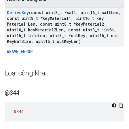
Derive
Key
(const uint8
_
t *salt
,
uint16
_
t salt
Len
,
const uint8
_
t *key
Material1
,
uint16
_
t key
Material1Len
,
const uint8
_
t *key
Material2
,
uint16
_
t key
Material2Len
,
const uint8
_
t *info
,
uint16
_
t info
Len
,
uint8
_
t *out
Key
,
uint16
_
t out
Key
Buf
Size
,
uint16
_
t out
Key
Len)
WEAVE_ERROR
Loại công khai
@344
@344