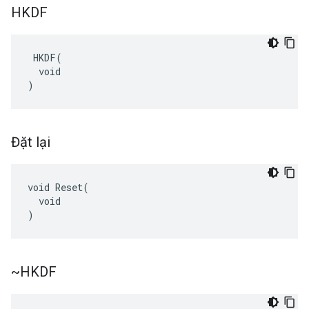
HKDF
 HKDF(

  void

)
Đặt lại
void Reset(

  void

)
~HKDF