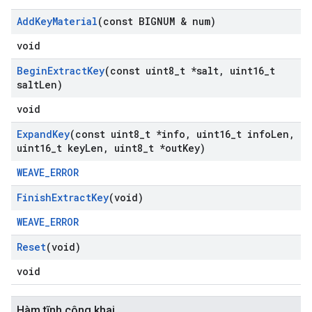
Add
Key
Material
(const BIGNUM & num)
void
Begin
Extract
Key
(const uint8
_
t *salt
,
uint16
_
t
salt
Len)
void
Expand
Key
(const uint8
_
t *info
,
uint16
_
t info
Len
,
uint16
_
t key
Len
,
uint8
_
t *out
Key)
WEAVE_ERROR
Finish
Extract
Key
(void)
WEAVE_ERROR
Reset
(void)
void
Hàm tĩnh công khai