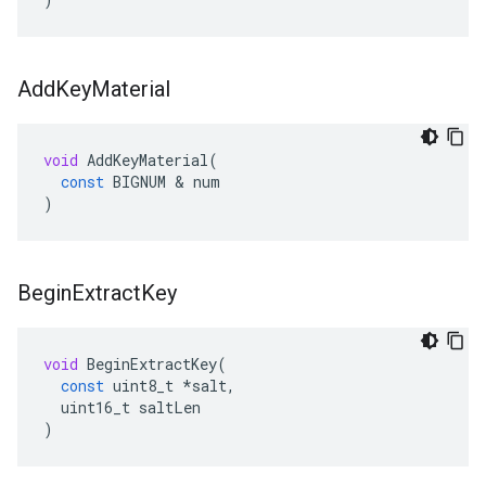
Add
Key
Material
void
AddKeyMaterial
(
const
BIGNUM
&
num
)
Begin
Extract
Key
void
BeginExtractKey
(
const
uint8_t
*
salt
,
uint16_t
saltLen
)