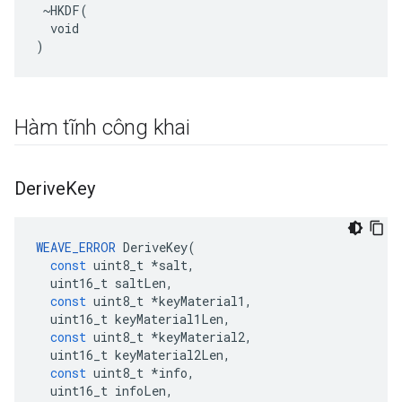
 ~HKDF(

  void

)
Hàm tĩnh công khai
Derive
Key
WEAVE_ERROR
DeriveKey
(
const
uint8_t
*
salt
,
uint16_t
saltLen
,
const
uint8_t
*
keyMaterial1
,
uint16_t
keyMaterial1Len
,
const
uint8_t
*
keyMaterial2
,
uint16_t
keyMaterial2Len
,
const
uint8_t
*
info
,
uint16_t
infoLen
,