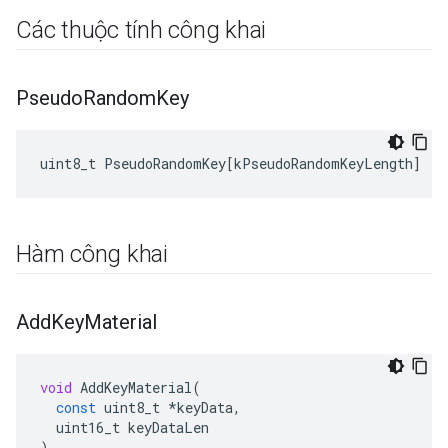
Các thuộc tính công khai
Pseudo
Random
Key
uint8_t
PseudoRandomKey
[
kPseudoRandomKeyLength
]
Hàm công khai
Add
Key
Material
void
AddKeyMaterial
(
const
uint8_t
*
keyData
,
uint16_t
keyDataLen
)