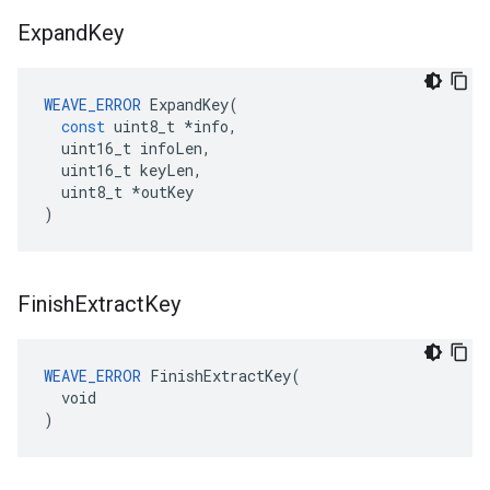
Expand
Key
WEAVE_ERROR
ExpandKey
(
const
uint8_t
*
info
,
uint16_t
infoLen
,
uint16_t
keyLen
,
uint8_t
*
outKey
)
Finish
Extract
Key
WEAVE_ERROR
 FinishExtractKey(

  void

)