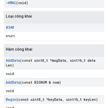
~HMAC
(void)
Loại công khai
@348
enum
Hàm công khai
Add
Data
(const uint8
_
t *msg
Data
,
uint16
_
t data
Len)
void
Add
Data
(const BIGNUM & num)
void
Begin
(const uint8
_
t *key
Data
,
uint16
_
t key
Len)
void