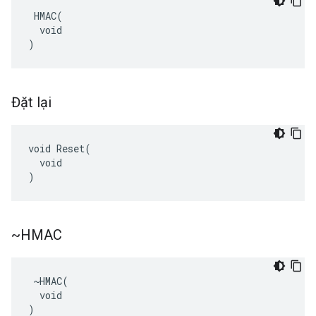
 HMAC(

  void

)
Đặt lại
void Reset(

  void

)
~HMAC
 ~HMAC(

  void

)