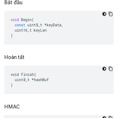
Bắt đầu
void
Begin
(
const
uint8_t
*
keyData
,
uint16_t
keyLen
)
Hoàn tất
void Finish(

  uint8_t *hashBuf

)
HMAC