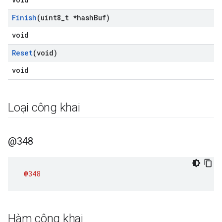
Finish
(uint8
_
t *hash
Buf)
void
Reset
(void)
void
Loại công khai
@348
@348
Hàm công khai