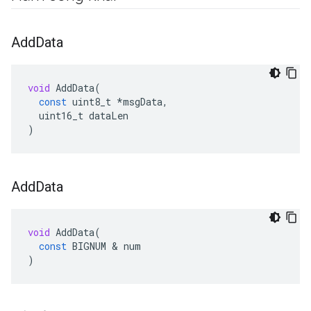
Add
Data
void
AddData
(
const
uint8_t
*
msgData
,
uint16_t
dataLen
)
Add
Data
void
AddData
(
const
BIGNUM
&
num
)