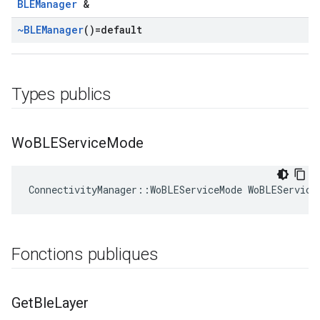
BLEManager
&
~BLEManager
()=default
Types publics
Wo
BLEService
Mode
ConnectivityManager::WoBLEServiceMode WoBLEService
Fonctions publiques
Get
Ble
Layer