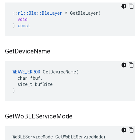
::
nl
::
Ble
::
BleLayer
*
GetBleLayer
(
void
)
const
Get
Device
Name
WEAVE_ERROR
 GetDeviceName(

  char *buf,

  size_t bufSize

)
Get
Wo
BLEService
Mode
WoBLEServiceMode GetWoBLEServiceMode(
