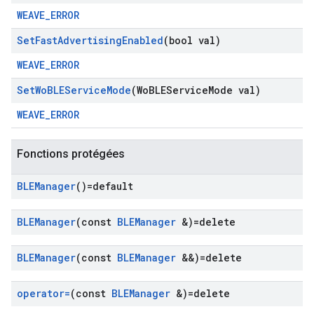
WEAVE_ERROR
Set
Fast
Advertising
Enabled
(bool val)
WEAVE_ERROR
Set
Wo
BLEService
Mode
(Wo
BLEService
Mode val)
WEAVE_ERROR
Fonctions protégées
BLEManager
()=default
BLEManager
(const
BLEManager
&)=delete
BLEManager
(const
BLEManager
&&)=delete
operator=
(const
BLEManager
&)=delete