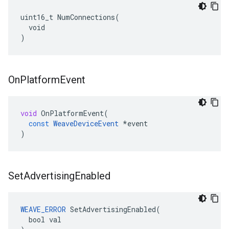
uint16_t NumConnections(

  void

)
On
Platform
Event
void
OnPlatformEvent
(
const
WeaveDeviceEvent
*
event
)
Set
Advertising
Enabled
WEAVE_ERROR
 SetAdvertisingEnabled(

  bool val
