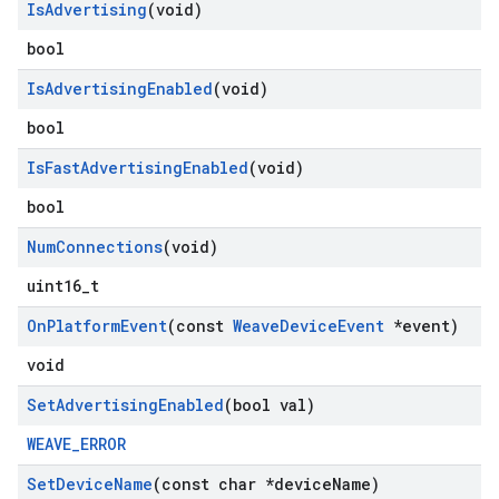
Is
Advertising
(void)
bool
Is
Advertising
Enabled
(void)
bool
Is
Fast
Advertising
Enabled
(void)
bool
Num
Connections
(void)
uint16_t
On
Platform
Event
(const
Weave
Device
Event
*event)
void
Set
Advertising
Enabled
(bool val)
WEAVE_ERROR
Set
Device
Name
(const char *device
Name)