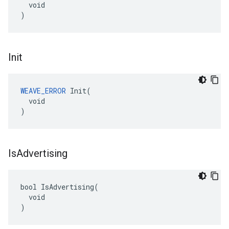
  void

)
Init
WEAVE_ERROR
 Init(

  void

)
Is
Advertising
bool IsAdvertising(

  void

)