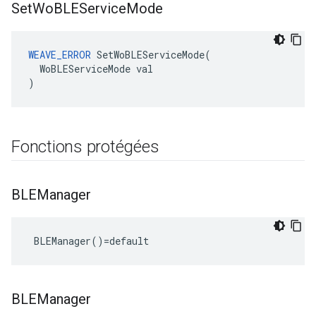
Set
Wo
BLEService
Mode
WEAVE_ERROR
 SetWoBLEServiceMode(

  WoBLEServiceMode val

)
Fonctions protégées
BLEManager
 BLEManager()=default
BLEManager