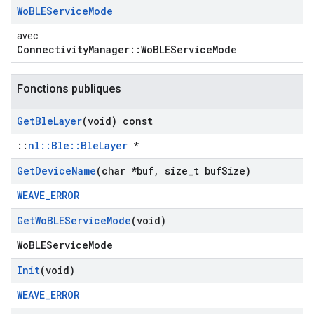
Wo
BLEService
Mode
avec
ConnectivityManager::WoBLEServiceMode
Fonctions publiques
Get
Ble
Layer
(void) const
::
nl::Ble::BleLayer
*
Get
Device
Name
(char *buf
,
size
_
t buf
Size)
WEAVE_ERROR
Get
Wo
BLEService
Mode
(void)
WoBLEServiceMode
Init
(void)
WEAVE_ERROR