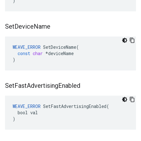
)
Set
Device
Name
WEAVE_ERROR
SetDeviceName
(
const
char
*
deviceName
)
Set
Fast
Advertising
Enabled
WEAVE_ERROR
 SetFastAdvertisingEnabled(

  bool val

)