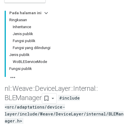
Pada halaman ini
Ringkasan
Inheritance
Jenis publik
Fungsi publik
Fungsi yang dilindungi
Jenis publik
WoBLEServiceMode
Fungsi publik
nl
::
Weave
::
Device
Layer
::
Internal
::
BLEManager
#include
<src/adaptations/device-
layer/include/Weave/DeviceLayer/internal/BLEMan
ager.h>