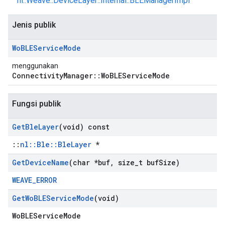
nl::Weave::DeviceLayer::Internal::BLEManagerImpl
Jenis publik
Wo
BLEService
Mode
menggunakan
ConnectivityManager::WoBLEServiceMode
Fungsi publik
Get
Ble
Layer
(void) const
::
nl::Ble::BleLayer
*
Get
Device
Name
(char *buf
,
size
_
t buf
Size)
WEAVE_ERROR
Get
Wo
BLEService
Mode
(void)
WoBLEServiceMode