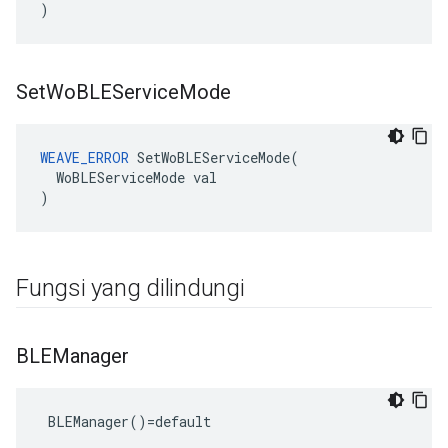
)
Set
Wo
BLEService
Mode
WEAVE_ERROR
 SetWoBLEServiceMode(

  WoBLEServiceMode val

)
Fungsi yang dilindungi
BLEManager
 BLEManager()=default