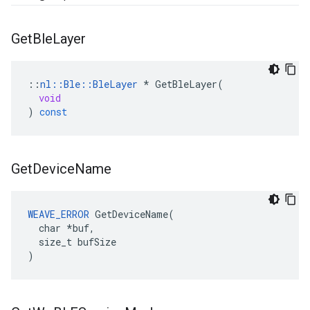
Get
Ble
Layer
::
nl
::
Ble
::
BleLayer
*
GetBleLayer
(
void
)
const
Get
Device
Name
WEAVE_ERROR
 GetDeviceName(

  char *buf,

  size_t bufSize

)