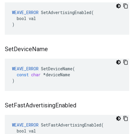
WEAVE_ERROR
 SetAdvertisingEnabled(

  bool val

)
Set
Device
Name
WEAVE_ERROR
SetDeviceName
(
const
char
*
deviceName
)
Set
Fast
Advertising
Enabled
WEAVE_ERROR
 SetFastAdvertisingEnabled(

  bool val
