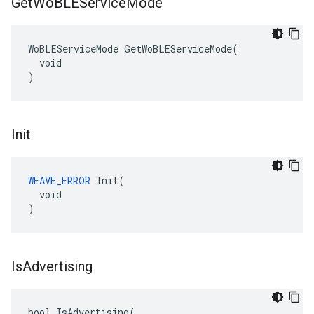
Get
Wo
BLEService
Mode
WoBLEServiceMode GetWoBLEServiceMode(

  void

)
Init
WEAVE_ERROR
 Init(

  void

)
Is
Advertising
bool IsAdvertising(
