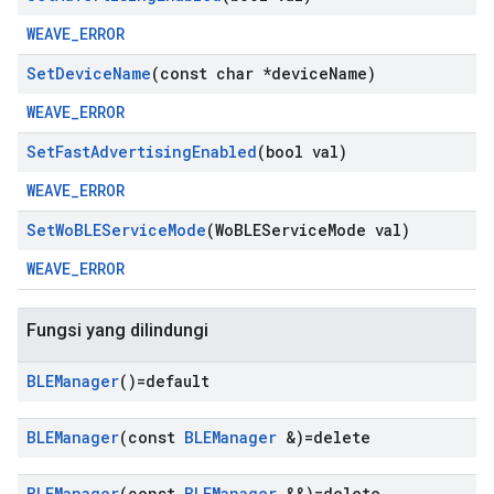
WEAVE_ERROR
Set
Device
Name
(const char *device
Name)
WEAVE_ERROR
Set
Fast
Advertising
Enabled
(bool val)
WEAVE_ERROR
Set
Wo
BLEService
Mode
(Wo
BLEService
Mode val)
WEAVE_ERROR
Fungsi yang dilindungi
BLEManager
()=default
BLEManager
(const
BLEManager
&)=delete
BLEManager
(const
BLEManager
&&)=delete