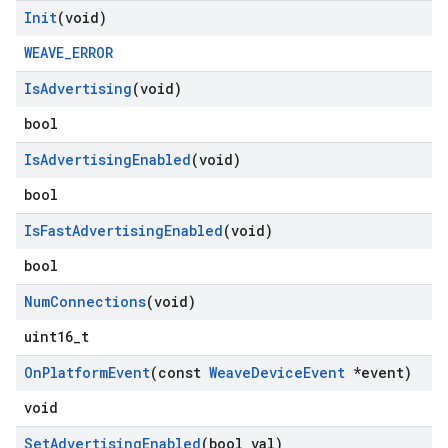
Init
(void)
WEAVE_ERROR
Is
Advertising
(void)
bool
Is
Advertising
Enabled
(void)
bool
Is
Fast
Advertising
Enabled
(void)
bool
Num
Connections
(void)
uint16_t
On
Platform
Event
(const
Weave
Device
Event
*event)
void
Set
Advertising
Enabled
(bool val)