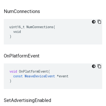
Num
Connections
uint16_t NumConnections(

  void

)
On
Platform
Event
void
OnPlatformEvent
(
const
WeaveDeviceEvent
*
event
)
Set
Advertising
Enabled