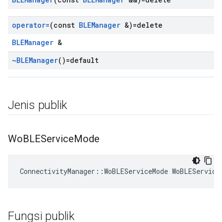
operator=
(const
BLEManager
&)=delete
BLEManager
&
~BLEManager
()=default
Jenis publik
Wo
BLEService
Mode
ConnectivityManager::WoBLEServiceMode WoBLEService
Fungsi publik