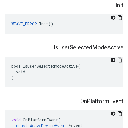
Init
WEAVE_ERROR
 Init()
Is
User
Selected
Mode
Active
bool IsUserSelectedModeActive(

  void

)
On
Platform
Event
void
OnPlatformEvent
(
const
WeaveDeviceEvent
*
event