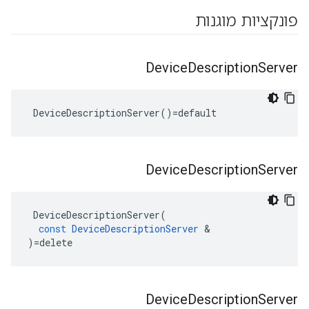
פונקציות מוגנות
Device
Description
Server
 DeviceDescriptionServer()=default
Device
Description
Server
DeviceDescriptionServer
(
const
DeviceDescriptionServer
&
)
=
delete
Device
Description
Server