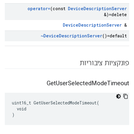
operator=
(const
Device
Description
Server
&)=delete
DeviceDescriptionServer
&
~Device
Description
Server
()=default
פונקציות ציבוריות
Get
User
Selected
Mode
Timeout
uint16_t GetUserSelectedModeTimeout(

  void

)