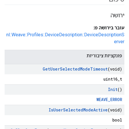
ירושה
עובר בירושה מ:
nl::Weave::Profiles::DeviceDescription::DeviceDescriptionS
erver
פונקציות ציבוריות
Get
User
Selected
Mode
Timeout
(void)
uint16_t
Init
()
WEAVE_ERROR
Is
User
Selected
Mode
Active
(void)
bool