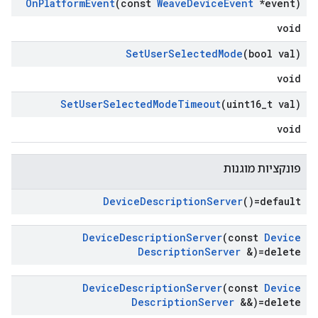
On
Platform
Event
(const
Weave
Device
Event
*event)
void
Set
User
Selected
Mode
(bool val)
void
Set
User
Selected
Mode
Timeout
(uint16
_
t val)
void
פונקציות מוגנות
Device
Description
Server
()=default
Device
Description
Server
(const
Device
Description
Server
&)=delete
Device
Description
Server
(const
Device
Description
Server
&&)=delete