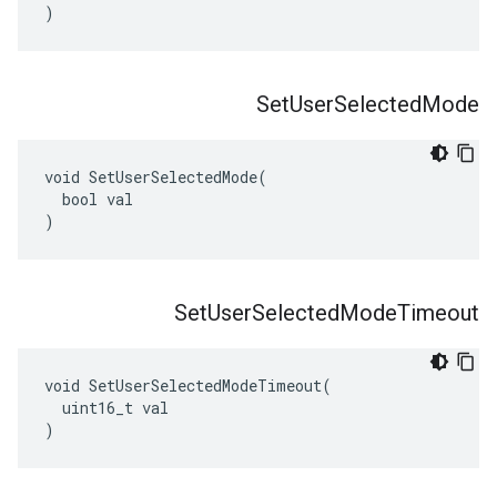
)
Set
User
Selected
Mode
void SetUserSelectedMode(

  bool val

)
Set
User
Selected
Mode
Timeout
void SetUserSelectedModeTimeout(

  uint16_t val

)