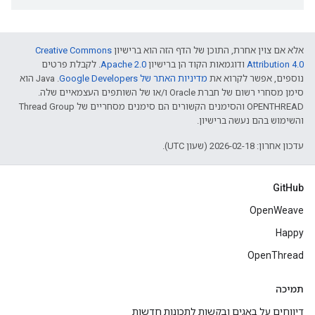
אלא אם צוין אחרת, התוכן של הדף הזה הוא ברישיון
Creative Commons
Attribution 4.0‏
ודוגמאות הקוד הן ברישיון
Apache 2.0‏
. לקבלת פרטים
נוספים, אפשר לקרוא את
מדיניות האתר של Google Developers‏
.‏ Java הוא
סימן מסחרי רשום של חברת Oracle ו/או של השותפים העצמאיים שלה.
‫OPENTHREAD והסימנים הקשורים הם סימנים מסחריים של Thread Group
והשימוש בהם נעשה ברישיון.
עדכון אחרון: 2026-02-18 (שעון UTC).
GitHub
OpenWeave
Happy
OpenThread
תמיכה
דיווחים על באגים ובקשות לתכונות חדשות