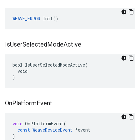
WEAVE_ERROR
 Init()
Is
User
Selected
Mode
Active
bool IsUserSelectedModeActive(

  void

)
On
Platform
Event
void
OnPlatformEvent
(
const
WeaveDeviceEvent
*
event
)