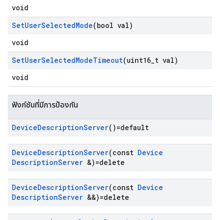
void
Set
User
Selected
Mode
(bool val)
void
Set
User
Selected
Mode
Timeout
(uint16
_
t val)
void
ฟังก์ชันที่มีการป้องกัน
Device
Description
Server
()=default
Device
Description
Server
(const
Device
Description
Server
&)=delete
Device
Description
Server
(const
Device
Description
Server
&&)=delete