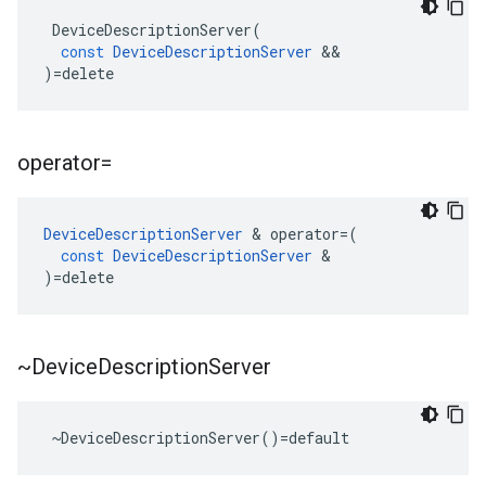
DeviceDescriptionServer
(
const
DeviceDescriptionServer
&&
)
=
delete
operator=
DeviceDescriptionServer
&
operator
=
(
const
DeviceDescriptionServer
&
)
=
delete
~Device
Description
Server
 ~DeviceDescriptionServer()=default