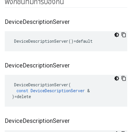
ฟังก์ชันที่มีการป้องกัน
Device
Description
Server
 DeviceDescriptionServer()=default
Device
Description
Server
DeviceDescriptionServer
(
const
DeviceDescriptionServer
&
)
=
delete
Device
Description
Server