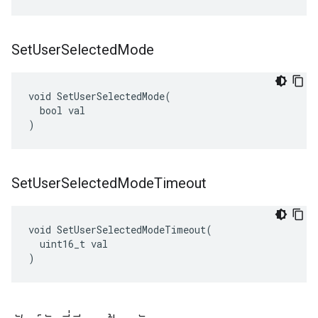
Set
User
Selected
Mode
void SetUserSelectedMode(

  bool val

)
Set
User
Selected
Mode
Timeout
void SetUserSelectedModeTimeout(

  uint16_t val

)