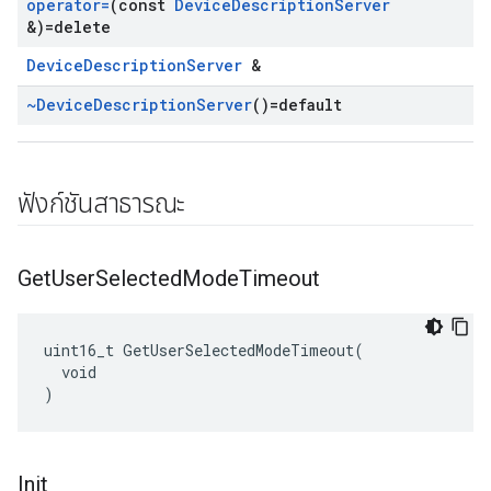
operator=
(const
Device
Description
Server
&)=delete
DeviceDescriptionServer
&
~Device
Description
Server
()=default
ฟังก์ชันสาธารณะ
Get
User
Selected
Mode
Timeout
uint16_t GetUserSelectedModeTimeout(

  void

)
Init