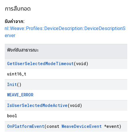
การสืบทอด
รับค่าจาก:
nl::Weave::Profiles::DeviceDescription::DeviceDescriptionS
erver
ฟังก์ชันสาธารณะ
Get
User
Selected
Mode
Timeout
(void)
uint16_t
Init
()
WEAVE_ERROR
Is
User
Selected
Mode
Active
(void)
bool
On
Platform
Event
(const
Weave
Device
Event
*event)