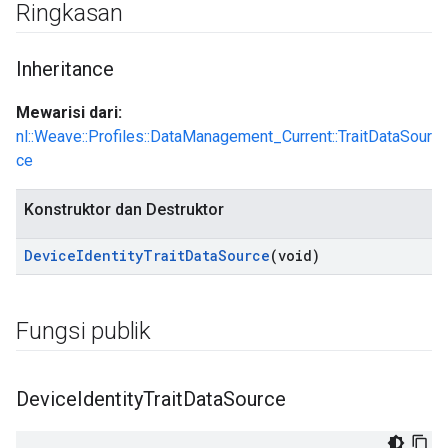
Ringkasan
Inheritance
Mewarisi dari:
nl::Weave::Profiles::DataManagement_Current::TraitDataSour
ce
Konstruktor dan Destruktor
Device
Identity
Trait
Data
Source
(void)
Fungsi publik
Device
Identity
Trait
Data
Source