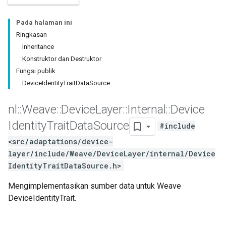
Pada halaman ini
Ringkasan
Inheritance
Konstruktor dan Destruktor
Fungsi publik
DeviceIdentityTraitDataSource
nl
::
Weave
::
Device
Layer
::
Internal
::
Device
Identity
Trait
Data
Source
#include
<src/adaptations/device-
layer/include/Weave/DeviceLayer/internal/Device
IdentityTraitDataSource.h>
Mengimplementasikan sumber data untuk Weave
DeviceIdentityTrait.