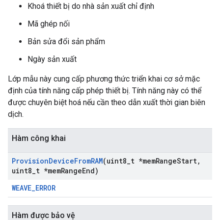
Khoá thiết bị do nhà sản xuất chỉ định
Mã ghép nối
Bản sửa đổi sản phẩm
Ngày sản xuất
Lớp mẫu này cung cấp phương thức triển khai cơ sở mặc
định của tính năng cấp phép thiết bị. Tính năng này có thể
được chuyên biệt hoá nếu cần theo dẫn xuất thời gian biên
dịch.
Hàm công khai
Provision
Device
From
RAM
(uint8
_
t *mem
Range
Start
,
uint8
_
t *mem
Range
End)
WEAVE_ERROR
Hàm được bảo vệ