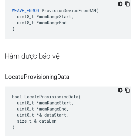
WEAVE_ERROR
 ProvisionDeviceFromRAM(

  uint8_t *memRangeStart,

  uint8_t *memRangeEnd

)
Hàm được bảo vệ
Locate
Provisioning
Data
bool LocateProvisioningData(

  uint8_t *memRangeStart,

  uint8_t 
*memRangeEnd,
  uint8_t *
& dataStart,

  size_t & dataLen

)