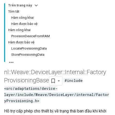
Trên trang này
Tóm tắt
Hàm công khai
Hàm được bảo vệ
Hàm công khai
ProvisionDeviceFromRAM
Hàm được bảo vệ
LocateProvisioningData
StoreProvisioningData
nl
::
Weave
::
Device
Layer
::
Internal
::
Factory
Provisioning
Base
#include
<src/adaptations/device-
layer/include/Weave/DeviceLayer/internal/Factor
yProvisioning.h>
Hỗ trợ cấp phép cho thiết bị về trạng thái ban đầu khi khởi