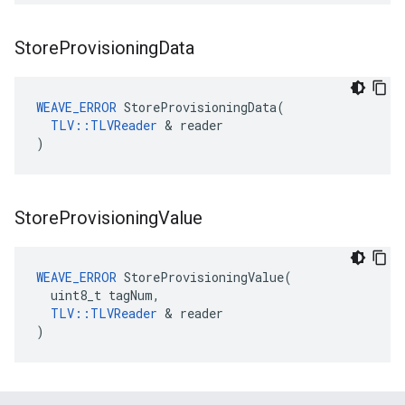
Store
Provisioning
Data
WEAVE_ERROR
 StoreProvisioningData(

TLV::TLVReader
 & reader

)
Store
Provisioning
Value
WEAVE_ERROR
 StoreProvisioningValue(

  uint8_t tagNum,

TLV::TLVReader
 & reader

)