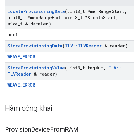
Locate
Provisioning
Data
(uint8
_
t *mem
Range
Start
,
uint8
_
t *mem
Range
End
,
uint8
_
t *& data
Start
,
size
_
t & data
Len)
bool
Store
Provisioning
Data
(
TLV
::
TLVReader
& reader)
WEAVE_ERROR
Store
Provisioning
Value
(uint8
_
t tag
Num
,
TLV
::
TLVReader
& reader)
WEAVE_ERROR
Hàm công khai
Provision
Device
From
RAM