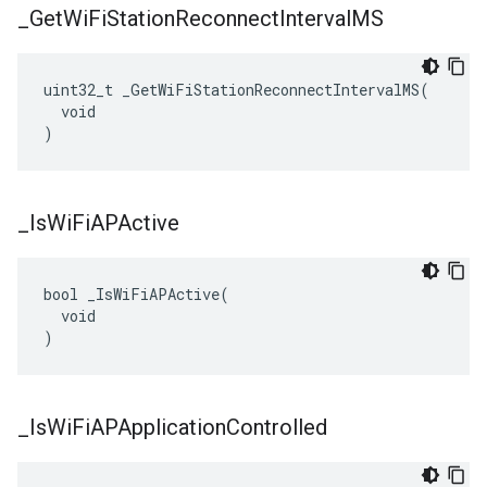
_
Get
Wi
Fi
Station
Reconnect
Interval
MS
uint32_t _GetWiFiStationReconnectIntervalMS(

  void

)
_
Is
Wi
Fi
APActive
bool _IsWiFiAPActive(

  void

)
_
Is
Wi
Fi
APApplication
Controlled