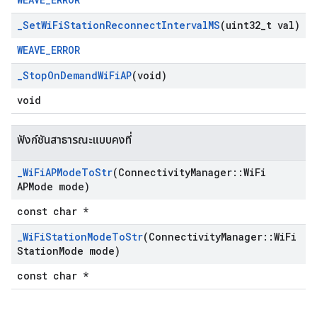
_
Set
Wi
Fi
Station
Reconnect
Interval
MS
(uint32
_
t val)
WEAVE_ERROR
_
Stop
On
Demand
Wi
Fi
AP
(void)
void
ฟังก์ชันสาธารณะแบบคงที่
_
Wi
Fi
APMode
To
Str
(Connectivity
Manager
::
Wi
Fi
APMode mode)
const char *
_
Wi
Fi
Station
Mode
To
Str
(Connectivity
Manager
::
Wi
Fi
Station
Mode mode)
const char *