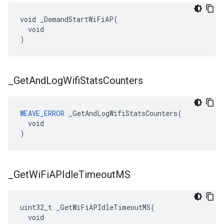
void _DemandStartWiFiAP(

  void

)
_
Get
And
Log
Wifi
Stats
Counters
WEAVE_ERROR
 _GetAndLogWifiStatsCounters(

  void

)
_
Get
Wi
Fi
APIdle
Timeout
MS
uint32_t _GetWiFiAPIdleTimeoutMS(

  void
