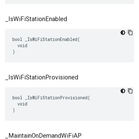
_
Is
Wi
Fi
Station
Enabled
bool _IsWiFiStationEnabled(

  void

)
_
Is
Wi
Fi
Station
Provisioned
bool _IsWiFiStationProvisioned(

  void

)
_
Maintain
On
Demand
Wi
Fi
AP