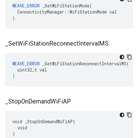
WEAVE_ERROR
 _SetWiFiStationMode(

  ConnectivityManager::WiFiStationMode val

)
_
Set
Wi
Fi
Station
Reconnect
Interval
MS
WEAVE_ERROR
 _SetWiFiStationReconnectIntervalMS(

  uint32_t val

)
_
Stop
On
Demand
Wi
Fi
AP
void _StopOnDemandWiFiAP(

  void

)