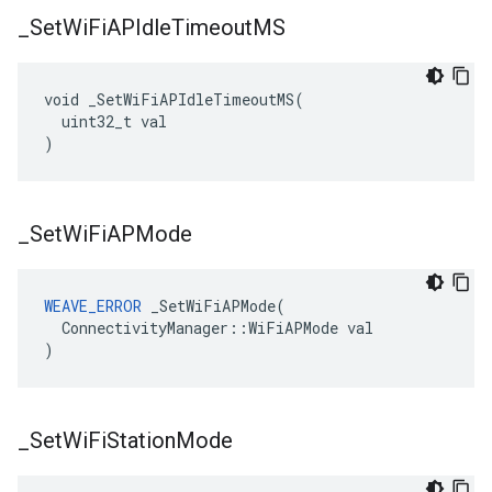
_
Set
Wi
Fi
APIdle
Timeout
MS
void _SetWiFiAPIdleTimeoutMS(

  uint32_t val

)
_
Set
Wi
Fi
APMode
WEAVE_ERROR
 _SetWiFiAPMode(

  ConnectivityManager::WiFiAPMode val

)
_
Set
Wi
Fi
Station
Mode