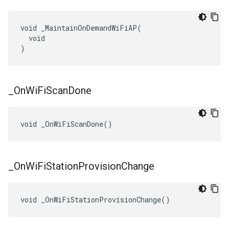
void _MaintainOnDemandWiFiAP(

  void

)
_
On
Wi
Fi
Scan
Done
void _OnWiFiScanDone()
_
On
Wi
Fi
Station
Provision
Change
void _OnWiFiStationProvisionChange()