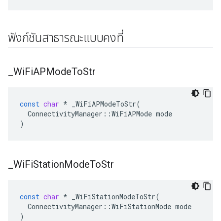
ฟังก์ชันสาธารณะแบบคงที่
_
Wi
Fi
APMode
To
Str
const
char
*
_WiFiAPModeToStr
(
ConnectivityManager
::
WiFiAPMode
mode
)
_
Wi
Fi
Station
Mode
To
Str
const
char
*
_WiFiStationModeToStr
(
ConnectivityManager
::
WiFiStationMode
mode
)