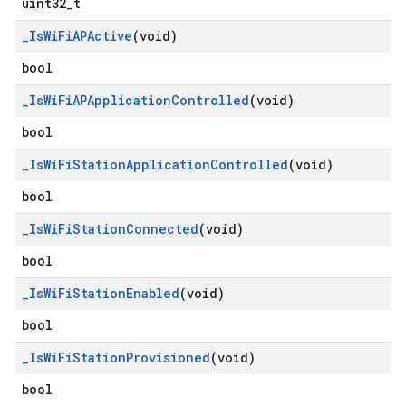
uint32_t
_
Is
Wi
Fi
APActive
(void)
bool
_
Is
Wi
Fi
APApplication
Controlled
(void)
bool
_
Is
Wi
Fi
Station
Application
Controlled
(void)
bool
_
Is
Wi
Fi
Station
Connected
(void)
bool
_
Is
Wi
Fi
Station
Enabled
(void)
bool
_
Is
Wi
Fi
Station
Provisioned
(void)
bool