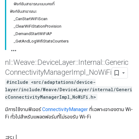
ฟังก์ชันสาธารณะแบบคงที่
ฟังก์ชันสาธารณะ
_CanStartWiFiScan
_ClearWiFiStationProvision
_DemandStartWiFiAP
_GetAndLogWifiStatsCounters
nl
::
Weave
::
Device
Layer
::
Internal
::
Generic
Connectivity
Manager
Impl
_
No
Wi
Fi
#include <src/adaptations/device-
layer/include/Weave/DeviceLayer/internal/Generi
cConnectivityManagerImpl_NoWiFi.h>
มีการใช้งานฟีเจอร์
ConnectivityManager
ที่เฉพาะเจาะจงตาม Wi-
Fi ทั่วไปสำหรับแพลตฟอร์มที่ไม่รองรับ Wi-Fi
สรุป