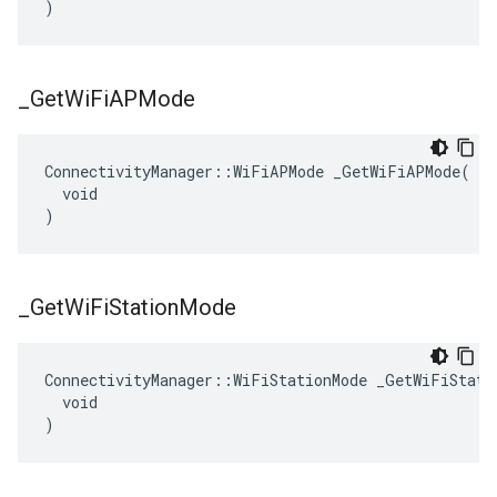
)
_
Get
Wi
Fi
APMode
ConnectivityManager::WiFiAPMode _GetWiFiAPMode(

  void

)
_
Get
Wi
Fi
Station
Mode
ConnectivityManager::WiFiStationMode _GetWiFiStatio
  void

)