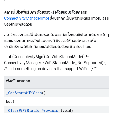
คลาสนี้มีไว้เพื่อรับค่า (โดยตรงหรือโดยอ้อม) โดยคลาส
ConnectivityManagerImpl
ซึ่งปรากฏเป็นพารามิเตอร์ ImplClass
ของเทมเพลตด้วย
สมาชิกของคลาสนี้เป็นเมธอดในบรรทัดทั้งหมดซึ่งไม่ดำเนินการใดๆ
และแสดงผลค่าผลลัพธ์แบบคงที่ ซึ่งช่วยให้คอมไพเลอร์เพิ่ม
ประสิทธิภาพให้โค้ดที่ตายแล้วได้โดยไม่ต้องใช้ #ifdef เช่น
``` if (ConnectivityMgr().GetWiFiStationMode() !=
ConnectivityManager::kWiFiStationMode_NotSupported) {
// ... do something on devices that support WiFi ... } ```
ฟังก์ชันสาธารณะ
_
Can
Start
Wi
Fi
Scan
()
bool
_
Clear
Wi
Fi
Station
Provision
(void)