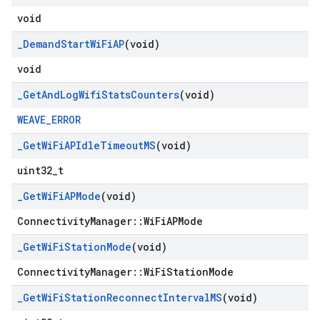
void
_
Demand
Start
Wi
Fi
AP
(void)
void
_
Get
And
Log
Wifi
Stats
Counters
(void)
WEAVE_ERROR
_
Get
Wi
Fi
APIdle
Timeout
MS
(void)
uint32_t
_
Get
Wi
Fi
APMode
(void)
ConnectivityManager::WiFiAPMode
_
Get
Wi
Fi
Station
Mode
(void)
ConnectivityManager::WiFiStationMode
_
Get
Wi
Fi
Station
Reconnect
Interval
MS
(void)