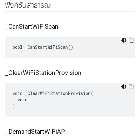
ฟังก์ชันสาธารณะ
_
Can
Start
Wi
Fi
Scan
bool _CanStartWiFiScan()
_
Clear
Wi
Fi
Station
Provision
void _ClearWiFiStationProvision(

  void

)
_
Demand
Start
Wi
Fi
AP