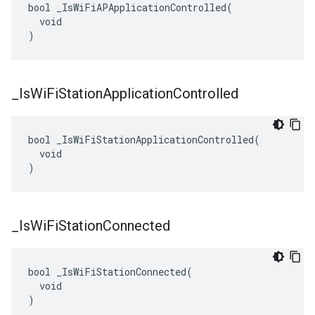
bool _IsWiFiAPApplicationControlled(

  void

)
_
Is
Wi
Fi
Station
Application
Controlled
bool _IsWiFiStationApplicationControlled(

  void

)
_
Is
Wi
Fi
Station
Connected
bool _IsWiFiStationConnected(

  void

)