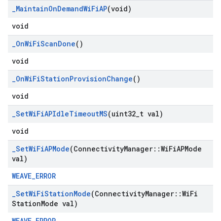
_
Maintain
On
Demand
Wi
Fi
AP
(void)
void
_
On
Wi
Fi
Scan
Done
()
void
_
On
Wi
Fi
Station
Provision
Change
()
void
_
Set
Wi
Fi
APIdle
Timeout
MS
(uint32
_
t val)
void
_
Set
Wi
Fi
APMode
(Connectivity
Manager
::
Wi
Fi
APMode
val)
WEAVE_ERROR
_
Set
Wi
Fi
Station
Mode
(Connectivity
Manager
::
Wi
Fi
Station
Mode val)
WEAVE_ERROR