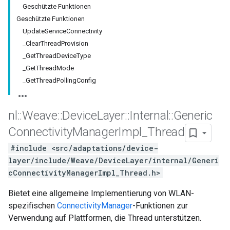
Geschützte Funktionen
Geschützte Funktionen
UpdateServiceConnectivity
_ClearThreadProvision
_GetThreadDeviceType
_GetThreadMode
_GetThreadPollingConfig
nl
::
Weave
::
Device
Layer
::
Internal
::
Generic
Connectivity
Manager
Impl
_
Thread
#include <src/adaptations/device-
layer/include/Weave/DeviceLayer/internal/Generi
cConnectivityManagerImpl_Thread.h>
Bietet eine allgemeine Implementierung von WLAN-
spezifischen
ConnectivityManager
-Funktionen zur
Verwendung auf Plattformen, die Thread unterstützen.