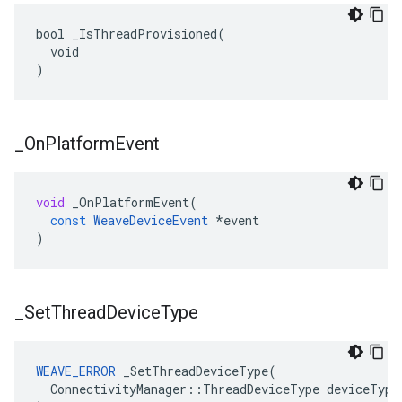
bool _IsThreadProvisioned(

  void

)
_
On
Platform
Event
void
_OnPlatformEvent
(
const
WeaveDeviceEvent
*
event
)
_
Set
Thread
Device
Type
WEAVE_ERROR
 _SetThreadDeviceType(

  ConnectivityManager::ThreadDeviceType deviceType
