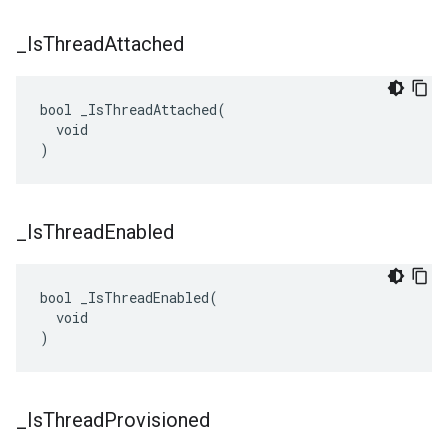
_
Is
Thread
Attached
bool _IsThreadAttached(

  void

)
_
Is
Thread
Enabled
bool _IsThreadEnabled(

  void

)
_
Is
Thread
Provisioned