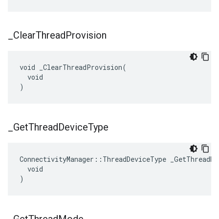
_
Clear
Thread
Provision
void _ClearThreadProvision(

  void

)
_
Get
Thread
Device
Type
ConnectivityManager::ThreadDeviceType _GetThreadDev
  void

)