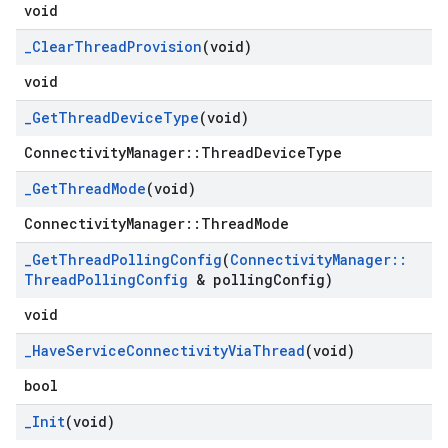
void
_
Clear
Thread
Provision
(void)
void
_
Get
Thread
Device
Type
(void)
ConnectivityManager::ThreadDeviceType
_
Get
Thread
Mode
(void)
ConnectivityManager::ThreadMode
_
Get
Thread
Polling
Config
(
Connectivity
Manager
::
Thread
Polling
Config
& polling
Config)
void
_
Have
Service
Connectivity
Via
Thread
(void)
bool
_
Init
(void)