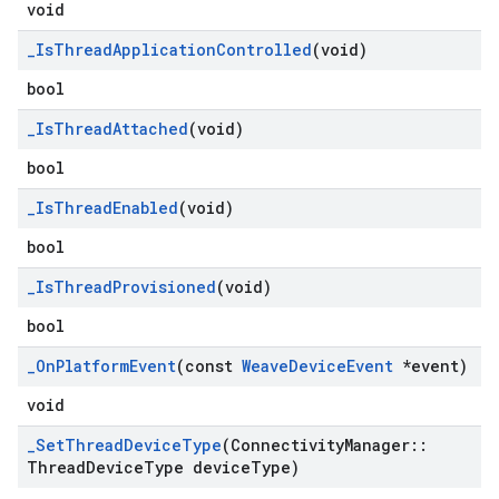
void
_
Is
Thread
Application
Controlled
(void)
bool
_
Is
Thread
Attached
(void)
bool
_
Is
Thread
Enabled
(void)
bool
_
Is
Thread
Provisioned
(void)
bool
_
On
Platform
Event
(const
Weave
Device
Event
*event)
void
_
Set
Thread
Device
Type
(Connectivity
Manager
::
Thread
Device
Type device
Type)