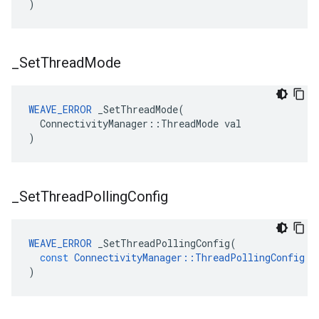
)
_
Set
Thread
Mode
WEAVE_ERROR
 _SetThreadMode(

  ConnectivityManager::ThreadMode val

)
_
Set
Thread
Polling
Config
WEAVE_ERROR
_SetThreadPollingConfig
(
const
ConnectivityManager
::
ThreadPollingConfig
&
)