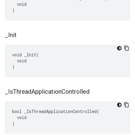
  void

)
_
Init
void _Init(

  void

)
_
Is
Thread
Application
Controlled
bool _IsThreadApplicationControlled(

  void

)