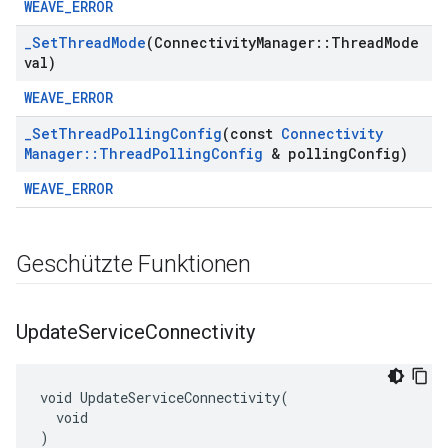
WEAVE_ERROR
_
Set
Thread
Mode
(Connectivity
Manager
::
Thread
Mode
val)
WEAVE_ERROR
_
Set
Thread
Polling
Config
(const
Connectivity
Manager
::
Thread
Polling
Config
& polling
Config)
WEAVE_ERROR
Geschützte Funktionen
Update
Service
Connectivity
void UpdateServiceConnectivity(

  void

)