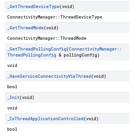
_
Get
Thread
Device
Type
(void)
ConnectivityManager::ThreadDeviceType
_
Get
Thread
Mode
(void)
ConnectivityManager::ThreadMode
_
Get
Thread
Polling
Config
(
Connectivity
Manager
::
Thread
Polling
Config
& polling
Config)
void
_
Have
Service
Connectivity
Via
Thread
(void)
bool
_
Init
(void)
void
_
Is
Thread
Application
Controlled
(void)
bool