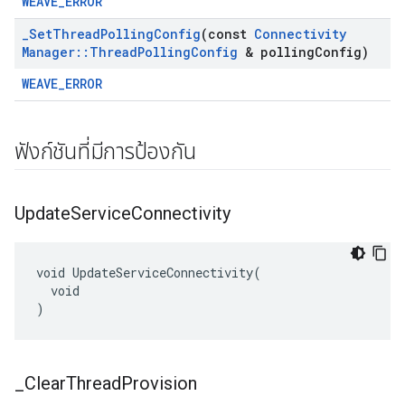
WEAVE_ERROR
_
Set
Thread
Polling
Config
(const
Connectivity
Manager
::
Thread
Polling
Config
& polling
Config)
WEAVE_ERROR
ฟังก์ชันที่มีการป้องกัน
Update
Service
Connectivity
void UpdateServiceConnectivity(

  void

)
_
Clear
Thread
Provision