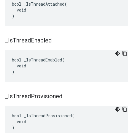
bool _IsThreadAttached(

  void

)
_
Is
Thread
Enabled
bool _IsThreadEnabled(

  void

)
_
Is
Thread
Provisioned
bool _IsThreadProvisioned(

  void

)