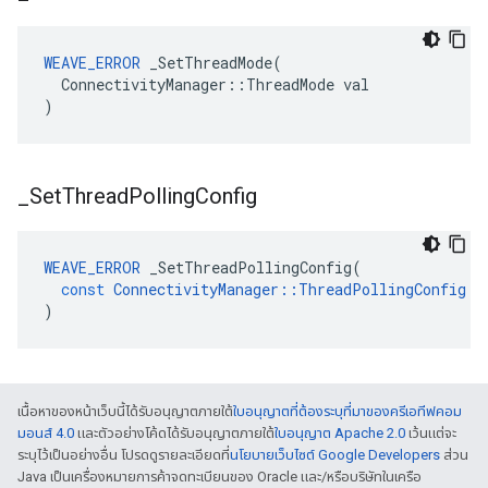
WEAVE_ERROR
 _SetThreadMode(

  ConnectivityManager::ThreadMode val

)
_
Set
Thread
Polling
Config
WEAVE_ERROR
_SetThreadPollingConfig
(
const
ConnectivityManager
::
ThreadPollingConfig
&
)
เนื้อหาของหน้าเว็บนี้ได้รับอนุญาตภายใต้
ใบอนุญาตที่ต้องระบุที่มาของครีเอทีฟคอม
มอนส์ 4.0
และตัวอย่างโค้ดได้รับอนุญาตภายใต้
ใบอนุญาต Apache 2.0
เว้นแต่จะ
ระบุไว้เป็นอย่างอื่น โปรดดูรายละเอียดที่
นโยบายเว็บไซต์ Google Developers
ส่วน
Java เป็นเครื่องหมายการค้าจดทะเบียนของ Oracle และ/หรือบริษัทในเครือ