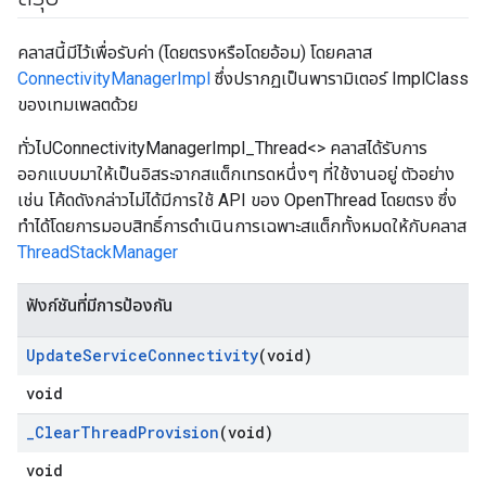
คลาสนี้มีไว้เพื่อรับค่า (โดยตรงหรือโดยอ้อม) โดยคลาส
ConnectivityManagerImpl
ซึ่งปรากฏเป็นพารามิเตอร์ ImplClass
ของเทมเพลตด้วย
ทั่วไปConnectivityManagerImpl_Thread<> คลาสได้รับการ
ออกแบบมาให้เป็นอิสระจากสแต็กเทรดหนึ่งๆ ที่ใช้งานอยู่ ตัวอย่าง
เช่น โค้ดดังกล่าวไม่ได้มีการใช้ API ของ OpenThread โดยตรง ซึ่ง
ทำได้โดยการมอบสิทธิ์การดำเนินการเฉพาะสแต็กทั้งหมดให้กับคลาส
ThreadStackManager
ฟังก์ชันที่มีการป้องกัน
Update
Service
Connectivity
(void)
void
_
Clear
Thread
Provision
(void)
void