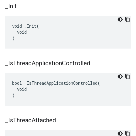
_
Init
void _Init(

  void

)
_
Is
Thread
Application
Controlled
bool _IsThreadApplicationControlled(

  void

)
_
Is
Thread
Attached