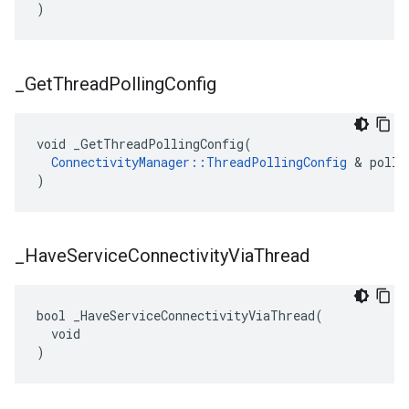
)
_
Get
Thread
Polling
Config
void _GetThreadPollingConfig(

ConnectivityManager::ThreadPollingConfig
 & polli
)
_
Have
Service
Connectivity
Via
Thread
bool _HaveServiceConnectivityViaThread(

  void

)