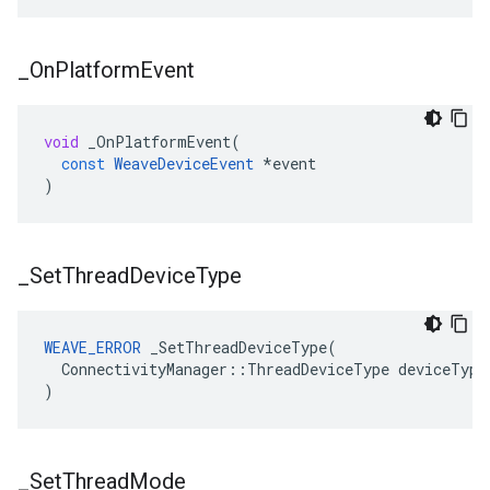
_
On
Platform
Event
void
_OnPlatformEvent
(
const
WeaveDeviceEvent
*
event
)
_
Set
Thread
Device
Type
WEAVE_ERROR
 _SetThreadDeviceType(

  ConnectivityManager::ThreadDeviceType deviceType

)
_
Set
Thread
Mode