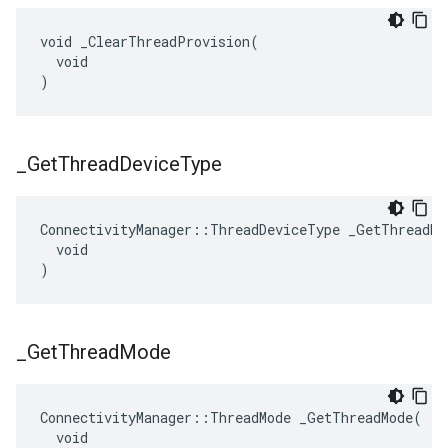
void _ClearThreadProvision(

  void

)
_
Get
Thread
Device
Type
ConnectivityManager::ThreadDeviceType _GetThreadDev
  void

)
_
Get
Thread
Mode
ConnectivityManager::ThreadMode _GetThreadMode(

  void
