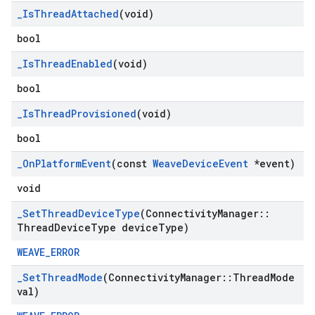
_
Is
Thread
Attached
(void)
bool
_
Is
Thread
Enabled
(void)
bool
_
Is
Thread
Provisioned
(void)
bool
_
On
Platform
Event
(const
Weave
Device
Event
*event)
void
_
Set
Thread
Device
Type
(Connectivity
Manager
::
Thread
Device
Type device
Type)
WEAVE_ERROR
_
Set
Thread
Mode
(Connectivity
Manager
::
Thread
Mode
val)