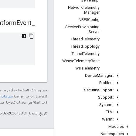
Server
Impl
Network
Telemetry
Manager
NRF5Config
atform
Event
_
Service
Provisioning
Server
Thread
Telemetry
Thread
Topology
Tunnel
Telemetry
Weave
Telemetry
Base
Wi
Fi
Telemetry
Device
Manager
::
Profiles
::
Security
Support
::
محتوى هذه الصفحة مرخّص بمو
للتفاصيل، يُرجى مراجعة
سياسات موقع le Developers
Support
::
ذات الصلة هي علامات تجارية مسجّلة تابعة لشركة Thread Group
System
::
TLV
::
تاريخ التعديل الأخير: 2026-02-18 (حسب التوقيت العالمي المتفَّق عليه)
Warm
::
Modules
Namespaces