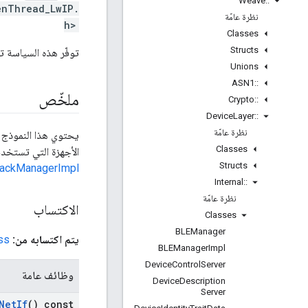
Weave
::
enThread_LwIP.
نظرة عامّة
h>
Classes
Structs
توفّر هذه السياسة تنف
Unions
ASN1
::
ملخّص
Crypto
::
Device
Layer
::
نظرة عامّة
يحتوي هذا النموذج ع
Classes
الأجهزة التي تستخدم OpenThread وLwIP معًا. ويكون الغرض من هذه السياسة هو اكتسابها، بشكل مباشر أو غير مباشر، م
Structs
tackManagerImpl
Internal
::
نظرة عامّة
الاكتساب
Classes
BLEManager
يتم اكتسابه من:
 >
BLEManager
Impl
Device
Control
Server
وظائف عامة
Device
Description
Server
Net
If
() const