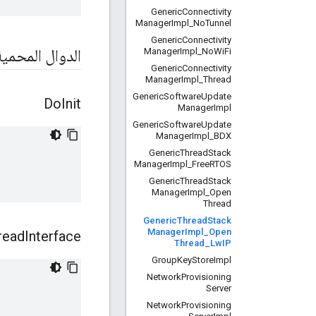
Generic
Connectivity
Manager
Impl
_
No
Tunnel
Generic
Connectivity
Manager
Impl
_
No
Wi
Fi
الدوال المحمية
Generic
Connectivity
Manager
Impl
_
Thread
Generic
Software
Update
Do
Init
Manager
Impl
Generic
Software
Update
Manager
Impl
_
BDX
Generic
Thread
Stack
Manager
Impl
_
Free
RTOS
Generic
Thread
Stack
Manager
Impl
_
Open
Thread
Generic
Thread
Stack
Manager
Impl
_
Open
read
Interface
Thread
_
Lw
IP
Group
Key
Store
Impl
Network
Provisioning
Server
Network
Provisioning