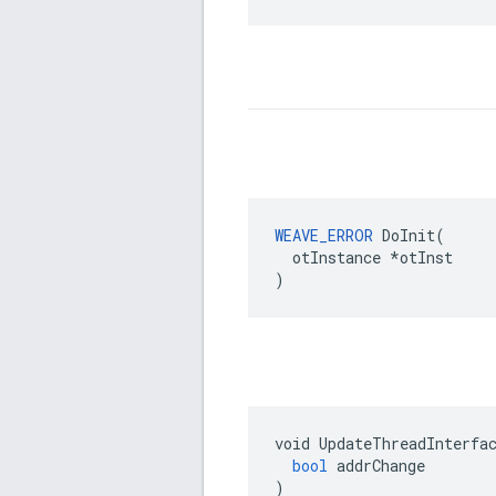
WEAVE_ERROR
 DoInit(

  otInstance *otInst

)
void
UpdateThreadInterfa
bool
addrChange
)