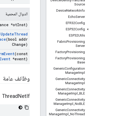
Device
Identity
Trait
Data
Source
Device
Network
Info
الدوال المحمية
Echo
Server
EFR32Config
ance *ot
Inst)
ESP32Config
Update
Thread
ESP32Utils
ace
(bool addr
Fabric
Provisioning
Change)
Server
Factory
Provisioning
rm
Event
(const
Factory
Provisioning
Event
*event)
Base
Generic
Configuration
Manager
Impl
وظائف عامة
Generic
Connectivity
Manager
Impl
Generic
Connectivity
Manager
Impl
_
BLE
Thread
Net
If
Generic
Connectivity
Manager
Impl
_
No
BLE
Generic
Connectivity
Manager
Impl
_
No
Thread