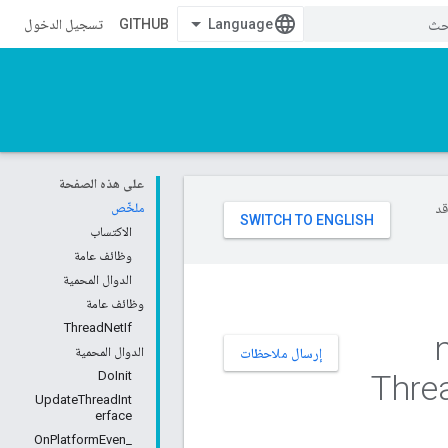
GITHUB
تسجيل الدخول
على هذه الصفحة
وقد
ملخّص
الاكتساب
وظائف عامة
الدوال المحمية
وظائف عامة
ThreadNetIf
n
الدوال المحمية
إرسال ملاحظات
DoInit
Thre
UpdateThreadInt
erface
_OnPlatformEven