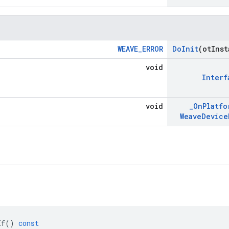
WEAVE_ERROR
Do
Init
(ot
Inst
void
Interf
void
_
On
Platfo
Weave
Device
If
()
const