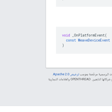
void
_OnPlatformEvent
(
const
WeaveDeviceEvent
)
مات البرمجية مرخّصة بموجب
ترخيص Apache 2.0‏
.
. إنّ Java هي علامة تجارية مسجَّلة لشركة Oracle و/أو شركائها التابعين. ‫OPENTHREAD والعلامات التجارية