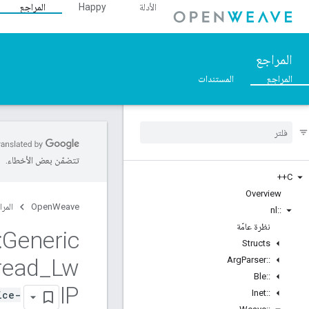
الأدلة
Happy
المراجع
المراجع
المراجع
المستندات
تتضمّن بعض الأخطاء.
C++
Overview
OpenWeave
المرا
nl
::
نظرة عامّة
:
Generic
Structs
read
_
Lw
Arg
Parser
::
Ble
::
IP
Inet
::
ice-