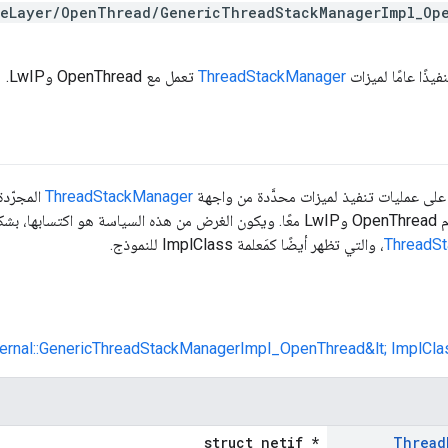
eLayer/OpenThread/GenericThreadStackManagerImpl_Op
يذًا عامًا لميزات
ThreadStackManager
تعمل مع OpenThread وLwIP.
لى عمليات تنفيذ لميزات محدَّدة من واجهة
ThreadStackManager
المجرّدة
ن خلال فئة
ThreadS
، والتي تظهر أيضًا كمَعلمة ImplClass للنموذج.
nternal::GenericThreadStackManagerImpl_OpenThread&lt; ImplClass
struct netif *
Thread