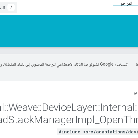
المراجع
/
تستخدم Google تكنولوجيا الذكاء الاصطناعي لترجمة المحتوى إلى لغتك المفضّلة، 
جع
l
::
Weave
::
Device
Layer
::
Internal
:
ad
Stack
Manager
Impl
_
Open
Th
#include <src/adaptations/dev