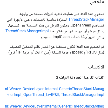
ملخّص
تحتوي هذه الفئة على عمليات تنفيذ لميزات محددة من واجهة
ThreadStackManager
المجرّدة مناسبة للاستخدام على الأجهزة التي
تستخدم OpenThread. ويكون الغرض من هذه السياسة هو اكتسابها،
بشكل مباشر أو غير مباشر، من خلال فئة
ThreadStackManagerImpl
،
والتي تظهر أيضًا كمَعلمة ImplClass للنموذج.
تم تصميم هذه الفئة لتكون مستقلة عن اختيار نظام التشغيل المضيف
(مثل RTOS أو posix) وحزمة الشبكة (مثل LwIP أو حزمة IP أخرى).
الاكتساب
الفئات الفرعية المعروفة المباشرة:
nl::Weave::DeviceLayer::Internal::GenericThreadStackManag
erImpl_OpenThread_LwIP&lt; ThreadStackManagerImpl >
nl::Weave::DeviceLayer::Internal::GenericThreadStackManag