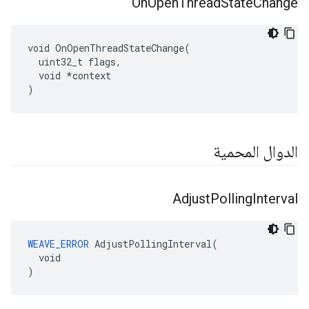
On
Open
Thread
State
Change
void OnOpenThreadStateChange(

  uint32_t flags,

  void *context

)
الدوال المحمية
Adjust
Polling
Interval
WEAVE_ERROR
 AdjustPollingInterval(

  void

)