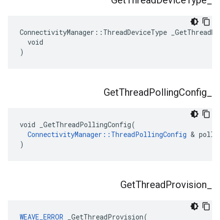
Get
Thread
Device
Type
_
ConnectivityManager::ThreadDeviceType _GetThreadDev
  void

)
Get
Thread
Polling
Config
_
void _GetThreadPollingConfig(

ConnectivityManager::ThreadPollingConfig
 & polli
)
Get
Thread
Provision
_
WEAVE_ERROR
 _GetThreadProvision(
