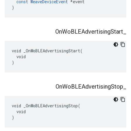
const
WeaveDeviceEvent
*
event
)
On
Wo
BLEAdvertising
Start
_
void _OnWoBLEAdvertisingStart(

  void

)
On
Wo
BLEAdvertising
Stop
_
void _OnWoBLEAdvertisingStop(

  void

)