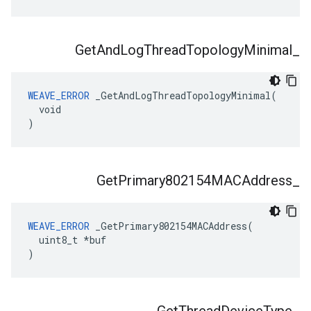
Get
And
Log
Thread
Topology
Minimal
_
WEAVE_ERROR
 _GetAndLogThreadTopologyMinimal(

  void

)
Get
Primary802154MACAddress
_
WEAVE_ERROR
 _GetPrimary802154MACAddress(

  uint8_t *buf

)