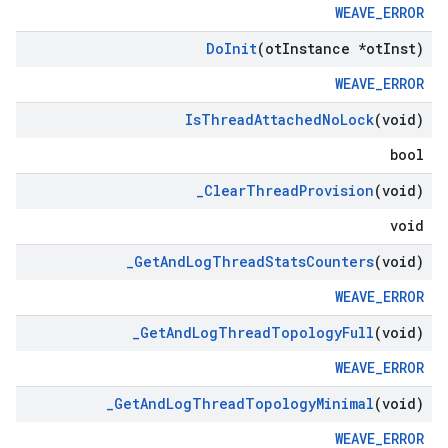
WEAVE_ERROR
Do
Init
(ot
Instance *ot
Inst)
WEAVE_ERROR
Is
Thread
Attached
No
Lock
(void)
bool
_
Clear
Thread
Provision
(void)
void
_
Get
And
Log
Thread
Stats
Counters
(void)
WEAVE_ERROR
_
Get
And
Log
Thread
Topology
Full
(void)
WEAVE_ERROR
_
Get
And
Log
Thread
Topology
Minimal
(void)
WEAVE_ERROR