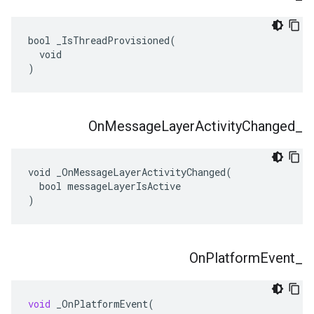
bool _IsThreadProvisioned(

  void

)
On
Message
Layer
Activity
Changed
_
void _OnMessageLayerActivityChanged(

  bool messageLayerIsActive

)
On
Platform
Event
_
void
_OnPlatformEvent
(