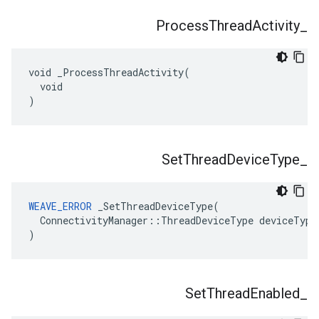
Process
Thread
Activity
_
void _ProcessThreadActivity(

  void

)
Set
Thread
Device
Type
_
WEAVE_ERROR
 _SetThreadDeviceType(

  ConnectivityManager::ThreadDeviceType deviceType

)
Set
Thread
Enabled
_