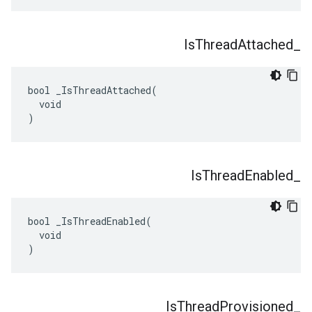
Is
Thread
Attached
_
bool _IsThreadAttached(

  void

)
Is
Thread
Enabled
_
bool _IsThreadEnabled(

  void

)
Is
Thread
Provisioned
_