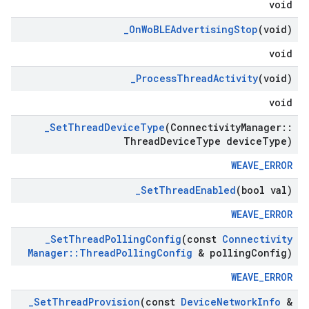
void
_
On
Wo
BLEAdvertising
Stop
(void)
void
_
Process
Thread
Activity
(void)
void
_
Set
Thread
Device
Type
(Connectivity
Manager
::
Thread
Device
Type device
Type)
WEAVE_ERROR
_
Set
Thread
Enabled
(bool val)
WEAVE_ERROR
_
Set
Thread
Polling
Config
(const
Connectivity
Manager
::
Thread
Polling
Config
& polling
Config)
WEAVE_ERROR
_
Set
Thread
Provision
(const
Device
Network
Info
&