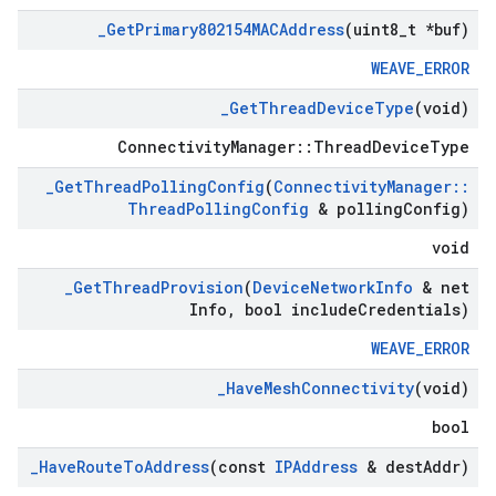
_
Get
Primary802154MACAddress
(uint8
_
t *buf)
WEAVE_ERROR
_
Get
Thread
Device
Type
(void)
ConnectivityManager::ThreadDeviceType
_
Get
Thread
Polling
Config
(
Connectivity
Manager
::
Thread
Polling
Config
& polling
Config)
void
_
Get
Thread
Provision
(
Device
Network
Info
& net
Info
,
bool include
Credentials)
WEAVE_ERROR
_
Have
Mesh
Connectivity
(void)
bool
_
Have
Route
To
Address
(const
IPAddress
& dest
Addr)