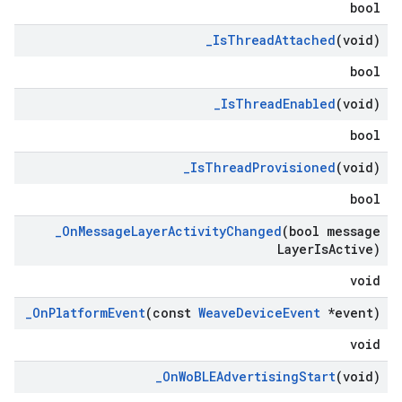
bool
_
Is
Thread
Attached
(void)
bool
_
Is
Thread
Enabled
(void)
bool
_
Is
Thread
Provisioned
(void)
bool
_
On
Message
Layer
Activity
Changed
(bool message
Layer
Is
Active)
void
_
On
Platform
Event
(const
Weave
Device
Event
*event)
void
_
On
Wo
BLEAdvertising
Start
(void)