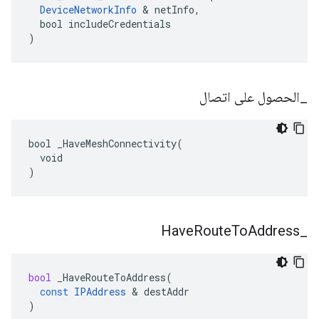
DeviceNetworkInfo
 & netInfo,

  bool includeCredentials

)
_
الحصول على اتصال
bool _HaveMeshConnectivity(

  void

)
Have
Route
To
Address
_
bool
_HaveRouteToAddress
(
const
IPAddress
&
destAddr
)