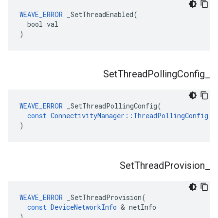
WEAVE_ERROR
 _SetThreadEnabled(

  bool val

)
Set
Thread
Polling
Config
_
WEAVE_ERROR
_SetThreadPollingConfig
(
const
ConnectivityManager
::
ThreadPollingConfig
&
)
Set
Thread
Provision
_
WEAVE_ERROR
_SetThreadProvision
(
const
DeviceNetworkInfo
&
netInfo
)