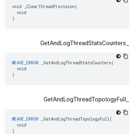
void _ClearThreadProvision(

  void

)
Get
And
Log
Thread
Stats
Counters
_
WEAVE_ERROR
 _GetAndLogThreadStatsCounters(

  void

)
Get
And
Log
Thread
Topology
Full
_
WEAVE_ERROR
 _GetAndLogThreadTopologyFull(

  void

)